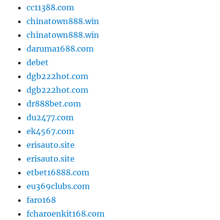
cc11388.com
chinatown888.win
chinatown888.win
daruma1688.com
debet
dgb222hot.com
dgb222hot.com
dr888bet.com
du2477.com
ek4567.com
erisauto.site
erisauto.site
etbet16888.com
eu369clubs.com
faro168
fcharoenkit168.com