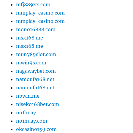
mfj889xx.com
mmplay-casino.com
mmplay-casino.com
mono16888.com
msx168.me
msx168.me
mun789slot.com
mwin9s.com
nagawaybet.com
namoufa168.net
namoufa168.net
nbwin.me
niseko168bet.com
no1huay
no1huay.com
okcasino159.com