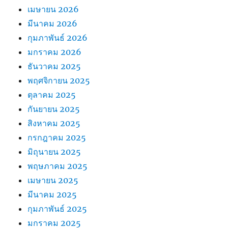
เมษายน 2026
มีนาคม 2026
กุมภาพันธ์ 2026
มกราคม 2026
ธันวาคม 2025
พฤศจิกายน 2025
ตุลาคม 2025
กันยายน 2025
สิงหาคม 2025
กรกฎาคม 2025
มิถุนายน 2025
พฤษภาคม 2025
เมษายน 2025
มีนาคม 2025
กุมภาพันธ์ 2025
มกราคม 2025