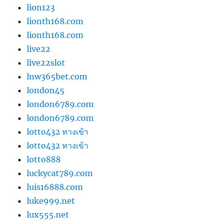
lion123
lionth168.com
lionth168.com
live22
live22slot
lnw365bet.com
london45
london6789.com
london6789.com
lotto432 ทางเข้า
lotto432 ทางเข้า
lotto888
luckycat789.com
luis16888.com
luke999.net
lux555.net