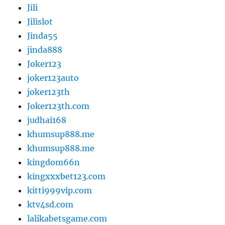
Jili
Jilislot
Jinda55
jinda888
Joker123
joker123auto
joker123th
Joker123th.com
judhai168
khumsup888.me
khumsup888.me
kingdom66n
kingxxxbet123.com
kitti999vip.com
ktv4sd.com
lalikabetsgame.com