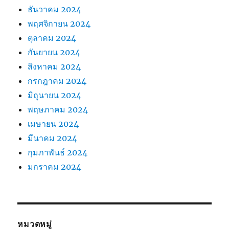
ธันวาคม 2024
พฤศจิกายน 2024
ตุลาคม 2024
กันยายน 2024
สิงหาคม 2024
กรกฎาคม 2024
มิถุนายน 2024
พฤษภาคม 2024
เมษายน 2024
มีนาคม 2024
กุมภาพันธ์ 2024
มกราคม 2024
หมวดหมู่