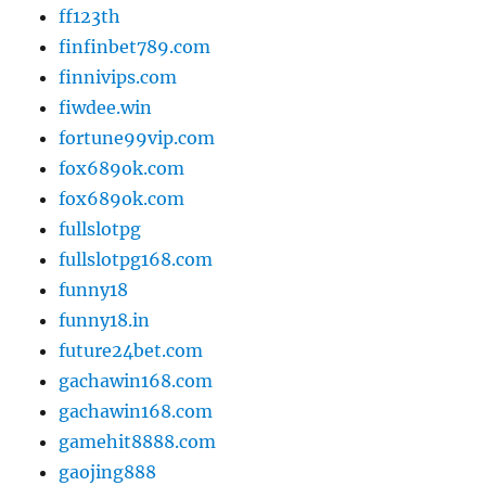
ff123th
finfinbet789.com
finnivips.com
fiwdee.win
fortune99vip.com
fox689ok.com
fox689ok.com
fullslotpg
fullslotpg168.com
funny18
funny18.in
future24bet.com
gachawin168.com
gachawin168.com
gamehit8888.com
gaojing888