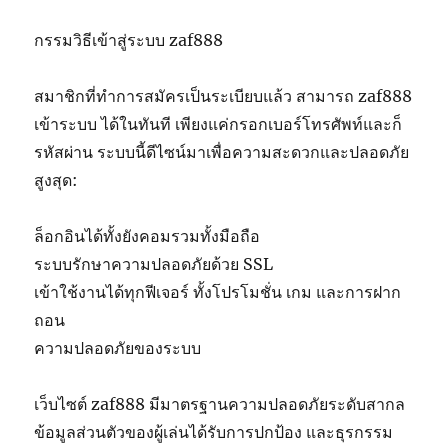
กรรมวิธีเข้าสู่ระบบ zaf888
สมาชิกที่ทำการสมัครเป็นระเบียบแล้ว สามารถ zaf888
เข้าระบบ ได้ในทันที เพียงแค่กรอกเบอร์โทรศัพท์และก็
รหัสผ่าน ระบบนี้ดีไซน์มาเพื่อความสะดวกและปลอดภัย
สูงสุด:
ล็อกอินได้ทั้งยังคอมรวมทั้งมือถือ
ระบบรักษาความปลอดภัยด้วย SSL
เข้าใช้งานได้ทุกฟีเจอร์ ทั้งโปรโมชั่น เกม และการฝาก
ถอน
ความปลอดภัยของระบบ
เว็บไซต์ zaf888 มีมาตรฐานความปลอดภัยระดับสากล
ข้อมูลส่วนตัวของผู้เล่นได้รับการปกป้อง และธุรกรรม