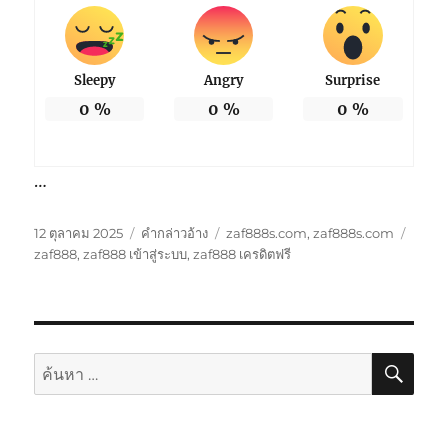
Sleepy
Angry
Surprise
0
%
0
%
0
%
…
เขียน
รูป
หมวด
ป้าย
12 ตุลาคม 2025
คำกล่าวอ้าง
zaf888s.com
,
zaf888s.com
เมื่อ
แบบ
หมู่
กำกับ
zaf888
,
zaf888 เข้าสู่ระบบ
,
zaf888 เครดิตฟรี
เรื่อง
ค้นห
ค้นหา: