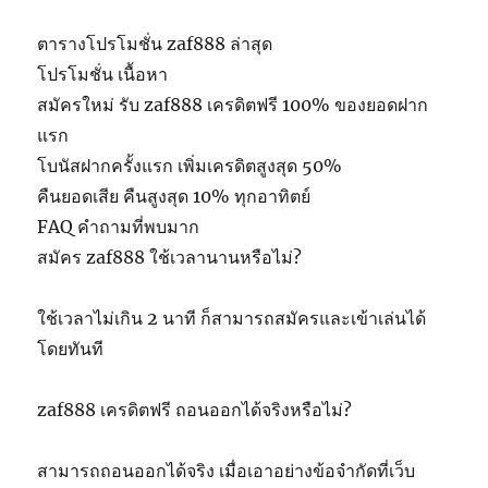
ตารางโปรโมชั่น zaf888 ล่าสุด
โปรโมชั่น เนื้อหา
สมัครใหม่ รับ zaf888 เครดิตฟรี 100% ของยอดฝาก
แรก
โบนัสฝากครั้งแรก เพิ่มเครดิตสูงสุด 50%
คืนยอดเสีย คืนสูงสุด 10% ทุกอาทิตย์
FAQ คำถามที่พบมาก
สมัคร zaf888 ใช้เวลานานหรือไม่?
ใช้เวลาไม่เกิน 2 นาที ก็สามารถสมัครและเข้าเล่นได้
โดยทันที
zaf888 เครดิตฟรี ถอนออกได้จริงหรือไม่?
สามารถถอนออกได้จริง เมื่อเอาอย่างข้อจำกัดที่เว็บ