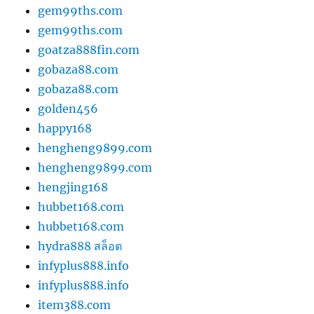
gem99ths.com
gem99ths.com
goatza888fin.com
gobaza88.com
gobaza88.com
golden456
happy168
hengheng9899.com
hengheng9899.com
hengjing168
hubbet168.com
hubbet168.com
hydra888 สล็อต
infyplus888.info
infyplus888.info
item388.com