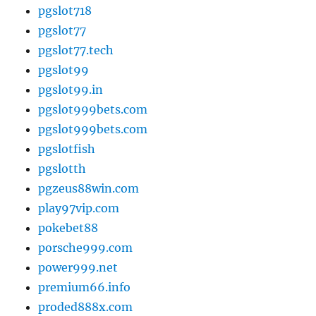
pgslot718
pgslot77
pgslot77.tech
pgslot99
pgslot99.in
pgslot999bets.com
pgslot999bets.com
pgslotfish
pgslotth
pgzeus88win.com
play97vip.com
pokebet88
porsche999.com
power999.net
premium66.info
proded888x.com