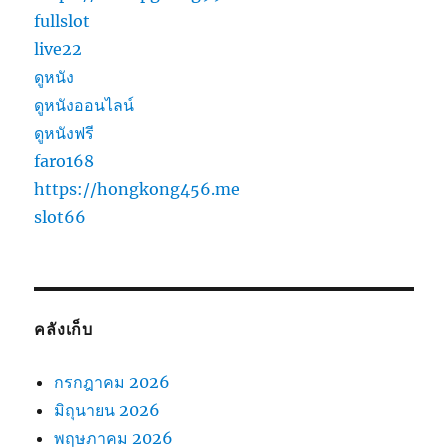
fullslot
live22
ดูหนัง
ดูหนังออนไลน์
ดูหนังฟรี
faro168
https://hongkong456.me
slot66
คลังเก็บ
กรกฎาคม 2026
มิถุนายน 2026
พฤษภาคม 2026