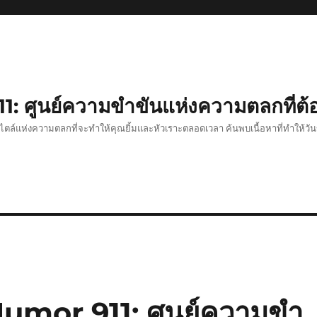
 ศูนย์ความขำขันแห่งความตลกที่ต้
ล์แห่งความตลกที่จะทำให้คุณยิ้มและหัวเราะตลอดเวลา ค้นพบเนื้อหาที่ทำให้ว
mor 911: ศูนย์ความขำ