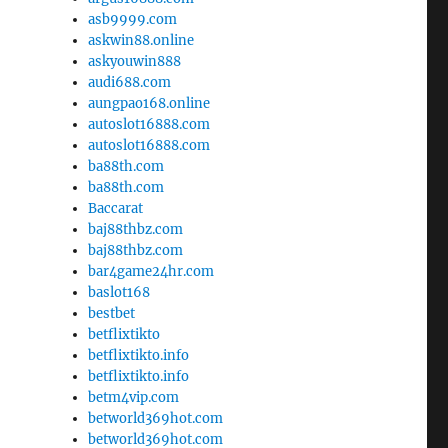
asb9999.com
askwin88.online
askyouwin888
audi688.com
aungpao168.online
autoslot16888.com
autoslot16888.com
ba88th.com
ba88th.com
Baccarat
baj88thbz.com
baj88thbz.com
bar4game24hr.com
baslot168
bestbet
betflixtikto
betflixtikto.info
betflixtikto.info
betm4vip.com
betworld369hot.com
betworld369hot.com