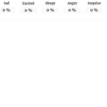
Sad
Sleepy
Angry
Surprise
Excited
0
%
0
%
0
%
0
%
0
%