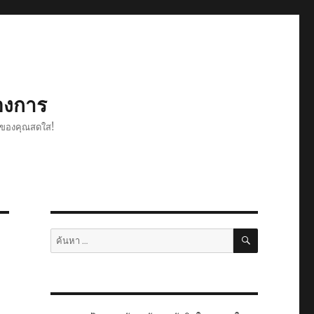
องการ
ันของคุณสดใส!
ค้นหา
ค้นหา: