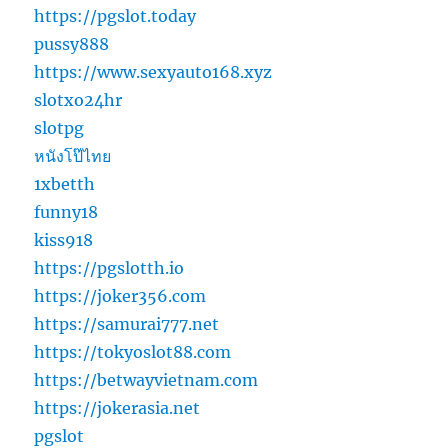
https://pgslot.today
pussy888
https://www.sexyauto168.xyz
slotxo24hr
slotpg
หนังโป๊ไทย
1xbetth
funny18
kiss918
https://pgslotth.io
https://joker356.com
https://samurai777.net
https://tokyoslot88.com
https://betwayvietnam.com
https://jokerasia.net
pgslot