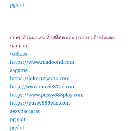
pgslot
เว็บคาสิโนน่าเล่น ทั้ง
สล็อต
และ
บาคาร่า
ตึงจริงแตก
บ่อยมาก
918kiss
https://www.madoohd.com
sagame
https://joker123auto.com
http://www.movie87hd.com
https://www.pussy888play.com
https://pussy888win.com
sexybaccarat
pg slot
pgslot