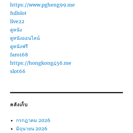
https://www.pgheng99.me
fullslot
live22
ดูหนัง
ดูหนังออนไลน์
ดูหนังฟรี
faro168
https://hongkong456.me
slot66
คลังเก็บ
กรกฎาคม 2026
มิถุนายน 2026