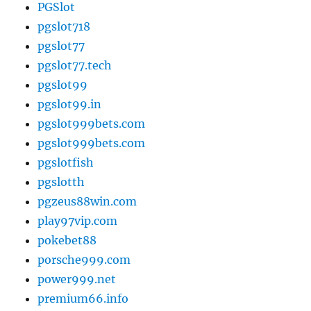
PGSlot
pgslot718
pgslot77
pgslot77.tech
pgslot99
pgslot99.in
pgslot999bets.com
pgslot999bets.com
pgslotfish
pgslotth
pgzeus88win.com
play97vip.com
pokebet88
porsche999.com
power999.net
premium66.info