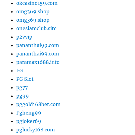
okcasino159.com
omg369.shop
omg369.shop
onesiamclub.site
p2vvip
pananthai99.com
pananthai99.com
paramax1688.info
PG
PG Slot
pg77
pg99
pggold168bet.com
Pgheng99
pgjoker69
pglucky168.com