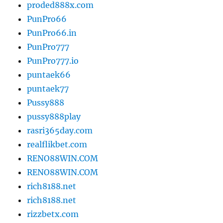
proded888x.com
PunPro66
PunPro66.in
PunPro777
PunPro777.io
puntaek66
puntaek77
Pussy888
pussy888play
rasri365day.com
realflikbet.com
RENO88WIN.COM
RENO88WIN.COM
rich8188.net
rich8188.net
rizzbetx.com