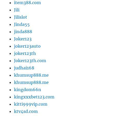
item388.com
Jili
Jilislot
Jinda55
jinda888
Joker123
joker123auto
joker123th
Joker123th.com
judhai168
khumsup888.me
khumsup888.me
kingdom66n
kingxxxbet123.com
kitti999vip.com
ktv4sd.com