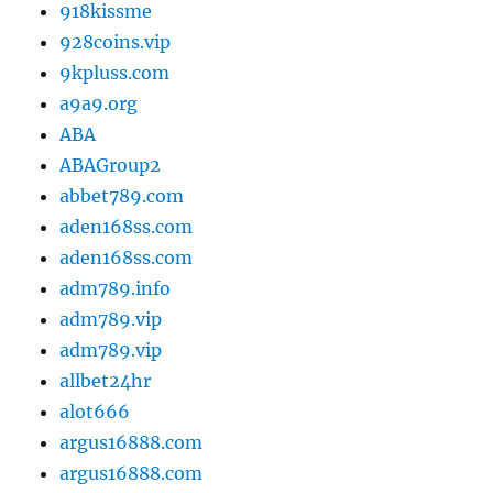
918kissme
928coins.vip
9kpluss.com
a9a9.org
ABA
ABAGroup2
abbet789.com
aden168ss.com
aden168ss.com
adm789.info
adm789.vip
adm789.vip
allbet24hr
alot666
argus16888.com
argus16888.com