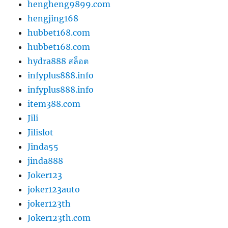
hengheng9899.com
hengjing168
hubbet168.com
hubbet168.com
hydra888 สล็อต
infyplus888.info
infyplus888.info
item388.com
Jili
Jilislot
Jinda55
jinda888
Joker123
joker123auto
joker123th
Joker123th.com