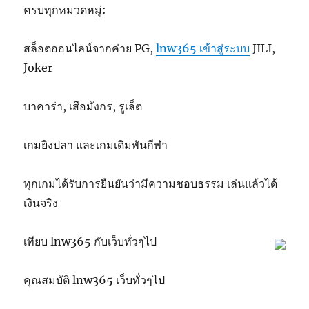
ครบทุกหมวดหมู่:
สล็อตออนไลน์จากค่าย PG,
lnw365 เข้าสู่ระบบ
JILI,
Joker
บาคาร่า, เสือมังกร, รูเล็ต
เกมยิงปลา และเกมเดิมพันกีฬา
ทุกเกมได้รับการยืนยันว่ามีความชอบธรรม เล่นแล้วได้
เงินจริง
เทียบ lnw365 กับเว็บทั่วๆไป
คุณสมบัติ lnw365 เว็บทั่วๆไป