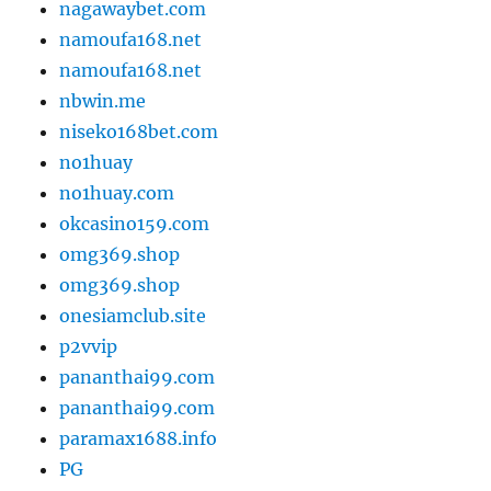
nagawaybet.com
namoufa168.net
namoufa168.net
nbwin.me
niseko168bet.com
no1huay
no1huay.com
okcasino159.com
omg369.shop
omg369.shop
onesiamclub.site
p2vvip
pananthai99.com
pananthai99.com
paramax1688.info
PG