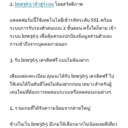
2.
lnw365 เข้าสู่ระบบ
โดยสวัสดิภาพ
แพลตฟอร์มนี้ใช้เทคโนโลยีเข้ารหัสระดับ SSL พร้อม
ระบบการรับรองตัวตนแบบ 2 ขั้นตอน ครั้งใดก็ตาม เข้า
ระบบ lnw365 เพื่อคุ้มครองปกป้องข้อมูลส่วนตัวและ
การเข้าถึงจากบุคคลภายนอก
3. รับ lnw365 เครดิตฟรี แบบไม่ต้องฝาก
เพียงแต่ลงทะเบียน คุณจะได้รับ lnw365 เครดิตฟรี ไป
ใช้เล่นได้ในทันทีโดยไม่ต้องฝากก่อน เหมาะสำหรับผู้
เล่นใหม่ที่ต้องการทดสอบระบบหรือทดสอบเกมต่างๆ
4. รวมเกมที่ได้รับความนิยมจากค่ายใหญ่
ข้างในเว็บ lnw365 มีเกมให้เลือกมากไม่น้อยเลยทีเดียว