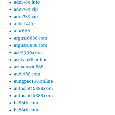
adm789.info
adm789.vip
adm789.vip
allbet24hr
alot666
argus16888.com
argus16888.com
asb9999.com
askwin88.online
askyouwin888
audi688.com
aungpao168.online
autoslot16888.com
autoslot16888.com
ba88th.com
ba88th.com