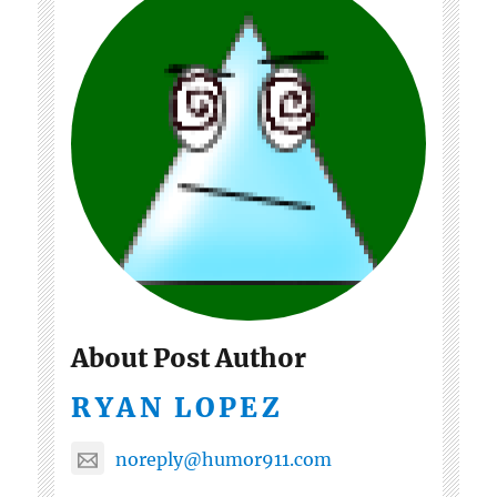
About Post Author
RYAN LOPEZ
noreply@humor911.com