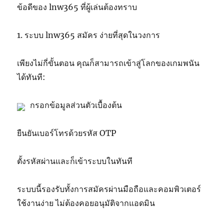
ข้อดีของ lnw365 ที่ผู้เล่นต้องทราบ
1. ระบบ lnw365 สมัคร ง่ายที่สุดในวงการ
เพียงไม่กี่ขั้นตอน คุณก็สามารถเข้าสู่โลกของเกมพนัน
ได้ทันที:
กรอกข้อมูลส่วนตัวเบื้องต้น
ยืนยันเบอร์โทรด้วยรหัส OTP
ตั้งรหัสผ่านและก็เข้าระบบในทันที
ระบบนี้รองรับทั้งการสมัครผ่านมือถือและคอมพิวเตอร์
ใช้งานง่าย ไม่ต้องคอยอนุมัติจากแอดมิน