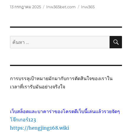
เขียน
หมวด
ป้าย
13 กรกฎาคม 2025
lnw365bet.com
lnw365
เมื่อ
หมู่
กำกับ
ค้นห
ค้นหา:
การบรรลุเป้าหมายมักมากับการตัดสินใจของเราใน
เวลาที่เรารับมันอย่างจริงใจ
เว็บสล็อตและบาคาร่าของโครตดีเว็บนี้เล่นแล้วรวยจัดๆ
โจ๊กเกอร์123
https://hengjing168.wiki