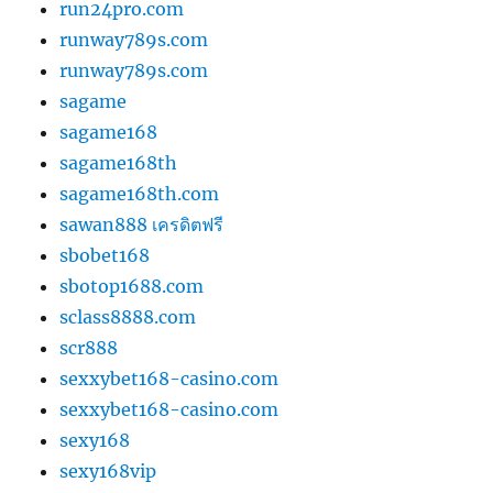
run24pro.com
runway789s.com
runway789s.com
sagame
sagame168
sagame168th
sagame168th.com
sawan888 เครดิตฟรี
sbobet168
sbotop1688.com
sclass8888.com
scr888
sexxybet168-casino.com
sexxybet168-casino.com
sexy168
sexy168vip