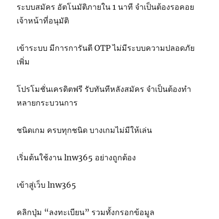
ระบบสมัคร อัตโนมัติภายใน 1 นาที จำเป็นต้องรอคอย
เจ้าหน้าที่อนุมัติ
เข้าระบบ มีการการันตี OTP ไม่มีระบบความปลอดภัย
เพิ่ม
โปรโมชั่นเครดิตฟรี รับทันทีหลังสมัคร จำเป็นต้องทำ
หลายกระบวนการ
ชนิดเกม ครบทุกชนิด บางเกมไม่มีให้เล่น
เริ่มต้นใช้งาน lnw365 อย่างถูกต้อง
เข้าสู่เว็บ lnw365
คลิกปุ่ม “ลงทะเบียน” รวมทั้งกรอกข้อมูล