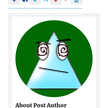
About Post Author