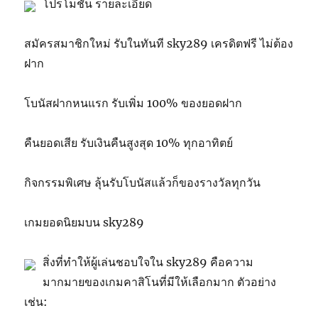
โปรโมชั่น รายละเอียด
สมัครสมาชิกใหม่ รับในทันที sky289 เครดิตฟรี ไม่ต้อง
ฝาก
โบนัสฝากหนแรก รับเพิ่ม 100% ของยอดฝาก
คืนยอดเสีย รับเงินคืนสูงสุด 10% ทุกอาทิตย์
กิจกรรมพิเศษ ลุ้นรับโบนัสแล้วก็ของรางวัลทุกวัน
เกมยอดนิยมบน sky289
สิ่งที่ทำให้ผู้เล่นชอบใจใน sky289 คือความ
มากมายของเกมคาสิโนที่มีให้เลือกมาก ตัวอย่าง
เช่น: