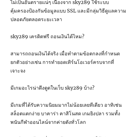
ไม่เป็นอันตรายแน่ๆ เนื่องจาก sky289 ใช้ระบบ
คุ้มครองป้องกันข้อมูลแบบ SSL และมีกลุ่มวิธีดูแลความ
ปลอดภัยตลอดระยะเวลา
sky289 เครดิตฟรี ถอนเงินได้ไหม?
สามารถถอนเงินได้จริง เมื่อทำตามข้อตกลงที่กำหนด
ยกตัวอย่างเช่น การทำยอดเทิร์นโอเวอร์ครบจากที่
เจาะจง
มีเกมอะไรน่าดึงดูดในเว็บ sky289 บ้าง?
มีเกมที่ได้รับความนิยมมากไม่น้อยเลยทีเดียว อาทิเช่น
สล็อตแตกง่าย บาคาร่า คาสิโนสด เกมยิงปลา รวมทั้ง
พนันกีฬาออนไลน์จากค่ายดังทั่วโลก