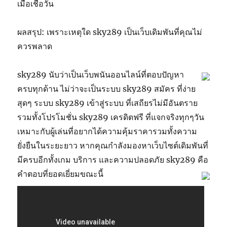
เมื่อเชื่อวัน
ผลสรุป: เพราะเหตุใด sky289 เป็นเว็บเดิมพันที่คุณไม่
ควรพลาด
sky289 นับว่าเป็นเว็บพนันออนไลน์ที่ตอบปัญหา
ครบทุกด้าน ไม่ว่าจะเป็นระบบ sky289 สมัคร ที่ง่าย
สุดๆ ระบบ sky289 เข้าสู่ระบบ ที่เสถียรไม่มีอันตราย
รวมทั้งโปรโมชั่น sky289 เครดิตฟรี ที่แจกจริงทุกๆวัน
เหมาะกับผู้เล่นที่อยากได้ความคุ้มราคารวมทั้งความ
ยั่งยืนในระยะยาว หากคุณกำลังมองหาเว็บไซต์เดิมพันที่
มีครบอีกทั้งเกม บริการ และความปลอดภัย sky289 คือ
คำตอบที่ยอดเยี่ยมขณะนี้