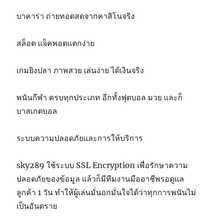
บาคาร่า ถ่ายทอดสดจากคาสิโนจริง
สล็อต แจ็คพอตแตกง่าย
เกมยิงปลา ภาพสวย เล่นง่าย ได้เงินจริง
พนันกีฬา ครบทุกประเภท อีกทั้งฟุตบอล มวย และก็
บาสเกตบอล
ระบบความปลอดภัยและการให้บริการ
sky289 ใช้ระบบ SSL Encryption เพื่อรักษาความ
ปลอดภัยของข้อมูล แล้วก็มีทีมงานมืออาชีพรอดูแล
ลูกค้า 1 วัน ทำให้ผู้เล่นมั่นอกมั่นใจได้ว่าทุกการพนันไม่
เป็นอันตราย