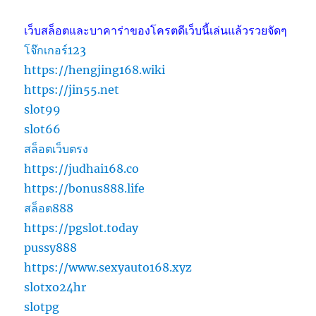
เว็บสล็อตและบาคาร่าของโครตดีเว็บนี้เล่นแล้วรวยจัดๆ
โจ๊กเกอร์123
https://hengjing168.wiki
https://jin55.net
slot99
slot66
สล็อตเว็บตรง
https://judhai168.co
https://bonus888.life
สล็อต888
https://pgslot.today
pussy888
https://www.sexyauto168.xyz
slotxo24hr
slotpg