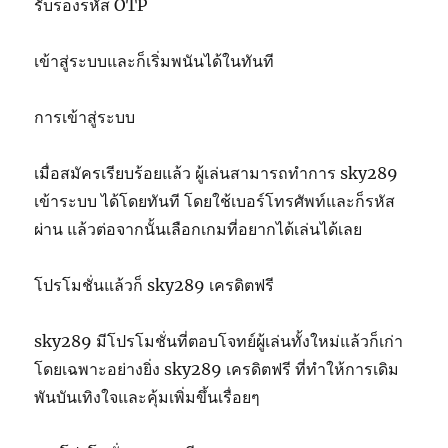
รับรองรหัส OTP
เข้าสู่ระบบและก็เริ่มพนันได้ในทันที
การเข้าสู่ระบบ
เมื่อสมัครเรียบร้อยแล้ว ผู้เล่นสามารถทำการ sky289
เข้าระบบ ได้โดยทันที โดยใช้เบอร์โทรศัพท์และก็รหัส
ผ่าน แล้วต่อจากนั้นเลือกเกมที่อยากได้เล่นได้เลย
โปรโมชั่นแล้วก็ sky289 เครดิตฟรี
sky289 มีโปรโมชั่นที่ตอบโจทย์ผู้เล่นทั้งใหม่แล้วก็เก่า
โดยเฉพาะอย่างยิ่ง sky289 เครดิตฟรี ที่ทำให้การเดิม
พันบันเทิงใจและคุ้มเพิ่มขึ้นเรื่อยๆ