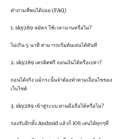
คำถามที่พบได้บ่อย (FAQ)
1. sky289 สมัคร ใช้เวลานานหรือไม่?
ไม่เกิน 5 นาที สามารถเริ่มต้นเล่นได้ทันที
2. sky289 เครดิตฟรี ถอนเงินได้หรือเปล่า?
ถอนได้จริง แม้กระนั้นจำต้องทำตามเงื่อนไขของ
เว็บไซต์
3. sky289 เข้าสู่ระบบ ผ่านมือถือได้หรือไม่?
รองรับอีกทั้ง Android แล้วก็ iOS เล่นได้ทุกๆที่