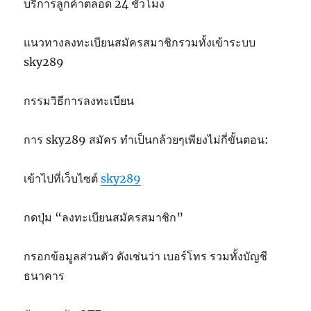
บริการลูกค้าตลอด 24 ชั่วโมง
แนวทางลงทะเบียนสมัครสมาชิกรวมทั้งเข้าระบบ
sky289
กรรมวิธีการลงทะเบียน
การ sky289 สมัคร ทำเป็นกล้วยๆเพียงไม่กี่ขั้นตอน:
เข้าไปที่เว็บไซต์
sky289
กดปุ่ม “ลงทะเบียนสมัครสมาชิก”
กรอกข้อมูลส่วนตัว ดังเช่นว่า เบอร์โทร รวมทั้งบัญชี
ธนาคาร