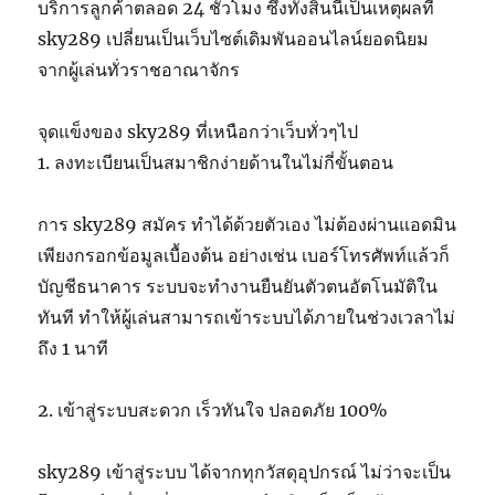
บริการลูกค้าตลอด 24 ชั่วโมง ซึ่งทั้งสิ้นนี้เป็นเหตุผลที่
sky289 เปลี่ยนเป็นเว็บไซต์เดิมพันออนไลน์ยอดนิยม
จากผู้เล่นทั่วราชอาณาจักร
จุดแข็งของ sky289 ที่เหนือกว่าเว็บทั่วๆไป
1. ลงทะเบียนเป็นสมาชิกง่ายด้านในไม่กี่ขั้นตอน
การ sky289 สมัคร ทำได้ด้วยตัวเอง ไม่ต้องผ่านแอดมิน
เพียงกรอกข้อมูลเบื้องต้น อย่างเช่น เบอร์โทรศัพท์แล้วก็
บัญชีธนาคาร ระบบจะทำงานยืนยันตัวตนอัตโนมัติใน
ทันที ทำให้ผู้เล่นสามารถเข้าระบบได้ภายในช่วงเวลาไม่
ถึง 1 นาที
2. เข้าสู่ระบบสะดวก เร็วทันใจ ปลอดภัย 100%
sky289 เข้าสู่ระบบ ได้จากทุกวัสดุอุปกรณ์ ไม่ว่าจะเป็น