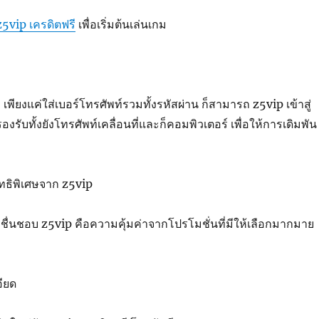
z5vip เครดิตฟรี
เพื่อเริ่มต้นเล่นเกม
ว เพียงแค่ใส่เบอร์โทรศัพท์รวมทั้งรหัสผ่าน ก็สามารถ z5vip เข้าสู่
องรับทั้งยังโทรศัพท์เคลื่อนที่และก็คอมพิวเตอร์ เพื่อให้การเดิมพัน
ิทธิพิเศษจาก z5vip
รู้สึกชื่นชอบ z5vip คือความคุ้มค่าจากโปรโมชั่นที่มีให้เลือกมากมาย
ียด