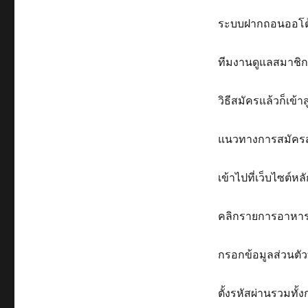
ระบบฝากถอนออโต้ที
ทีมงานดูแลสมาชิก
วิธีสมัครแล้วก็เข้า
แนวทางการสมัคร
เข้าไปที่เว็บไซต์หล
คลิกรายการอาหาร
กรอกข้อมูลส่วนตัวท
ตั้งรหัสผ่านรวมทั้ง