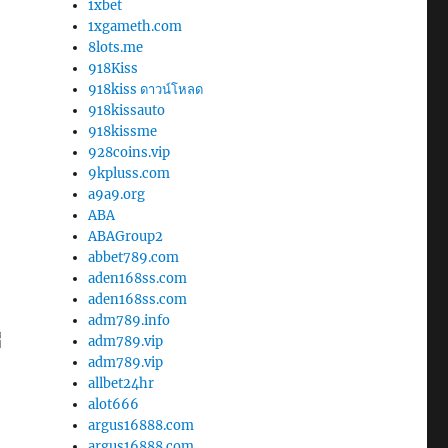
1xbet
1xgameth.com
8lots.me
918Kiss
918kiss ดาวน์โหลด
918kissauto
918kissme
928coins.vip
9kpluss.com
a9a9.org
ABA
ABAGroup2
abbet789.com
aden168ss.com
aden168ss.com
adm789.info
่
adm789.vip
adm789.vip
allbet24hr
alot666
argus16888.com
argus16888.com