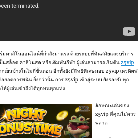
์มคาสิโนออนไลน์ที่กำลังมาแรง ด้วยระบบที่ทันสมัยและบริการ
็นสล็อต คาสิโนสด หรือเดิมพันกีฬา ผู้เล่นสามารถเริ่มต้น
z5vip
กเย็นข้างในไม่กี่ขั้นตอน อีกทั้งยังมีสิทธิพิเศษมอบ z5vip เครดิตฟ
ต่อยอดการพนัน ยิ่งกว่านั้น การ z5vip เข้าสู่ระบบ ยังรองรับทุก
ให้ผู้เล่นเข้าถึงได้ทุกหนทุกแห่ง
ลักษณะเด่นของ
z5vip ที่คุณไม่ควร
พลาด