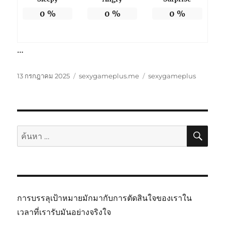
0
%
0
%
0
%
…
เขียน
หมวด
ป้าย
13 กรกฎาคม 2025
sexygameplus.me
sexygameplus
เมื่อ
หมู่
กำกับ
ค้นห
ค้นหา:
การบรรลุเป้าหมายมักมากับการตัดสินใจของเราใน
เวลาที่เรารับมันอย่างจริงใจ