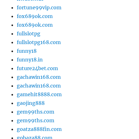
fortune99vip.com
fox689ok.com
fox689ok.com
fullslotpg
fullslotpg168.com
funny18
funny18.in
future24bet.com
gachawin168.com
gachawin168.com
gamehit8888.com
gaojing888
gem99ths.com
gem99ths.com
goatza888fin.com
gobaza88.com