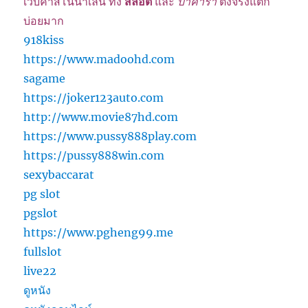
เว็บคาสิโนน่าเล่น ทั้ง
สล็อต
และ
บาคาร่า
ตึงจริงแตก
บ่อยมาก
918kiss
https://www.madoohd.com
sagame
https://joker123auto.com
http://www.movie87hd.com
https://www.pussy888play.com
https://pussy888win.com
sexybaccarat
pg slot
pgslot
https://www.pgheng99.me
fullslot
live22
ดูหนัง