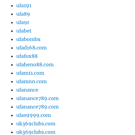
ufa191
ufa89
ufa9r
ufabet
ufabombx
ufad168.com
ufafox88
ufaheno88.com
ufam11.com
ufamnn.com
ufanance
ufanance789.com
ufanance789.com
ufas9999.com
uk369clubs.com
uk369clubs.com