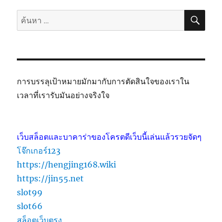
ค้นห
ค้นหา:
การบรรลุเป้าหมายมักมากับการตัดสินใจของเราใน
เวลาที่เรารับมันอย่างจริงใจ
เว็บสล็อตและบาคาร่าของโครตดีเว็บนี้เล่นแล้วรวยจัดๆ
โจ๊กเกอร์123
https://hengjing168.wiki
https://jin55.net
slot99
slot66
สล็อตเว็บตรง