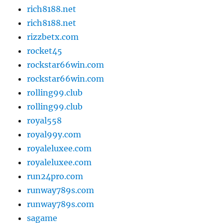
rich8188.net
rich8188.net
rizzbetx.com
rocket45
rockstar66win.com
rockstar66win.com
rolling99.club
rolling99.club
royal558
royal99y.com
royaleluxee.com
royaleluxee.com
run24pro.com
runway789s.com
runway789s.com
sagame