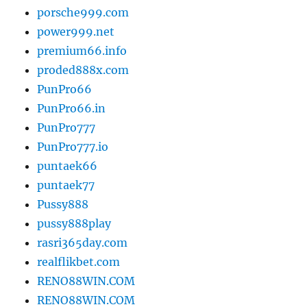
porsche999.com
power999.net
premium66.info
proded888x.com
PunPro66
PunPro66.in
PunPro777
PunPro777.io
puntaek66
puntaek77
Pussy888
pussy888play
rasri365day.com
realflikbet.com
RENO88WIN.COM
RENO88WIN.COM