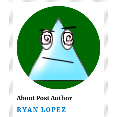
About Post Author
RYAN LOPEZ