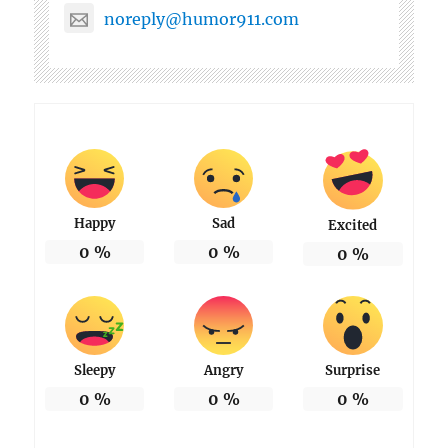
noreply@humor911.com
Happy
Sad
Excited
0
%
0
%
0
%
Sleepy
Angry
Surprise
0
%
0
%
0
%