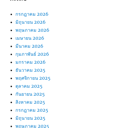
กรกฎาคม 2026
มิถุนายน 2026
พฤษภาคม 2026
เมษายน 2026
มีนาคม 2026
กุมภาพันธ์ 2026
มกราคม 2026
ธันวาคม 2025
พฤศจิกายน 2025
ตุลาคม 2025
กันยายน 2025
สิงหาคม 2025
กรกฎาคม 2025
มิถุนายน 2025
พฤษภาคม 2025