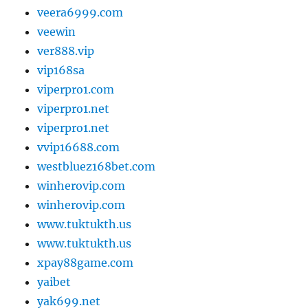
veera6999.com
veewin
ver888.vip
vip168sa
viperpro1.com
viperpro1.net
viperpro1.net
vvip16688.com
westbluez168bet.com
winherovip.com
winherovip.com
www.tuktukth.us
www.tuktukth.us
xpay88game.com
yaibet
yak699.net