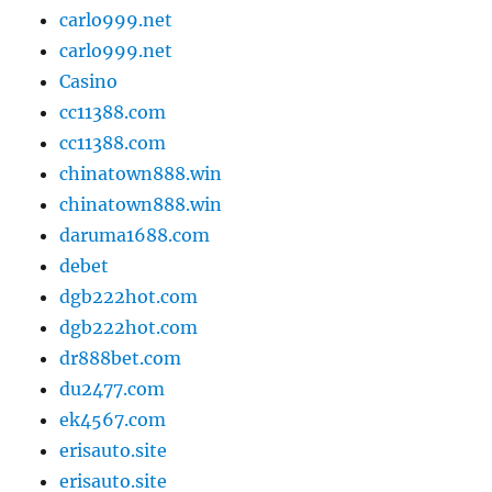
carlo999.net
carlo999.net
Casino
cc11388.com
cc11388.com
chinatown888.win
chinatown888.win
daruma1688.com
debet
dgb222hot.com
dgb222hot.com
dr888bet.com
du2477.com
ek4567.com
erisauto.site
erisauto.site