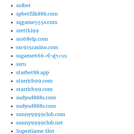
soibet
spbetflik888.com
sqgame555s.com
sretthi99
ss168vip.com
ssc915casino.com
ssgame666 เข้าสู่ระบบ
ssru
starbet88.app
starrich99.com
starrich99.com
sudyod888s.com
sudyod888s.com
sunny9999club.com
sunny9999club.net
SuperGame Slot