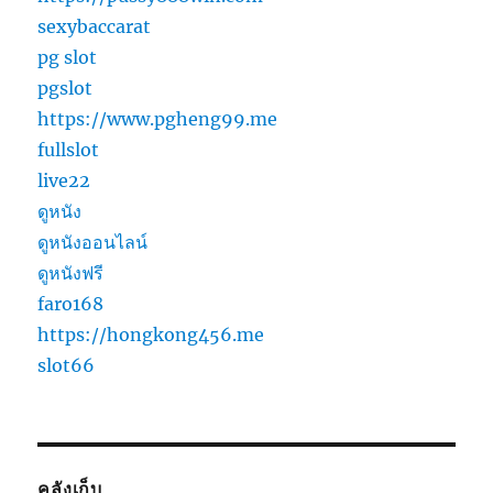
sexybaccarat
pg slot
pgslot
https://www.pgheng99.me
fullslot
live22
ดูหนัง
ดูหนังออนไลน์
ดูหนังฟรี
faro168
https://hongkong456.me
slot66
คลังเก็บ