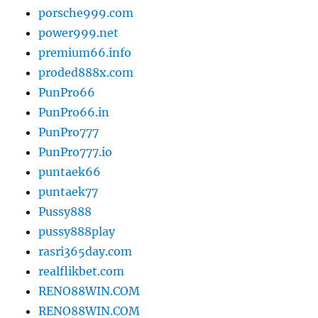
porsche999.com
power999.net
premium66.info
proded888x.com
PunPro66
PunPro66.in
PunPro777
PunPro777.io
puntaek66
puntaek77
Pussy888
pussy888play
rasri365day.com
realflikbet.com
RENO88WIN.COM
RENO88WIN.COM