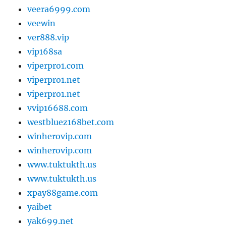
veera6999.com
veewin
ver888.vip
vip168sa
viperpro1.com
viperpro1.net
viperpro1.net
vvip16688.com
westbluez168bet.com
winherovip.com
winherovip.com
www.tuktukth.us
www.tuktukth.us
xpay88game.com
yaibet
yak699.net