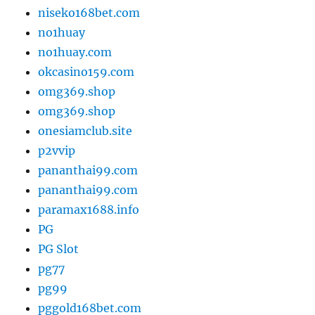
niseko168bet.com
no1huay
no1huay.com
okcasino159.com
omg369.shop
omg369.shop
onesiamclub.site
p2vvip
pananthai99.com
pananthai99.com
paramax1688.info
PG
PG Slot
pg77
pg99
pggold168bet.com