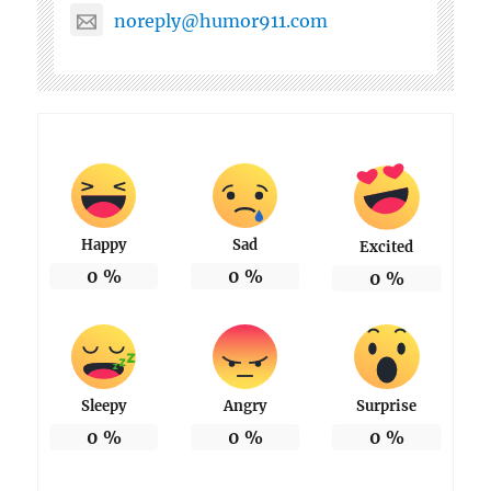
noreply@humor911.com
Happy
Sad
Excited
0
%
0
%
0
%
Sleepy
Angry
Surprise
0
%
0
%
0
%