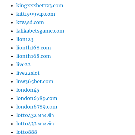
kingxxxbet123.com
kitti999vip.com
ktv4sd.com
lalikabetsgame.com
lion123
lionth168.com
lionth168.com
live22
live22slot
lnw365bet.com
london45
london6789.com
london6789.com
lotto432 ทางเข้า
lotto432 ทางเข้า
lotto888