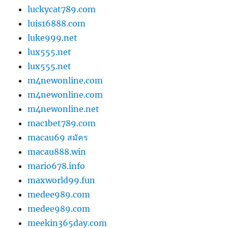
luckycat789.com
luis16888.com
luke999.net
lux555.net
lux555.net
m4newonline.com
m4newonline.com
m4newonline.net
mac1bet789.com
macau69 สมัคร
macau888.win
mario678.info
maxworld99.fun
medee989.com
medee989.com
meekin365day.com