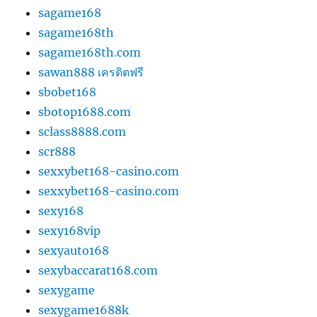
sagame168
sagame168th
sagame168th.com
sawan888 เครดิตฟรี
sbobet168
sbotop1688.com
sclass8888.com
scr888
sexxybet168-casino.com
sexxybet168-casino.com
sexy168
sexy168vip
sexyauto168
sexybaccarat168.com
sexygame
sexygame1688k