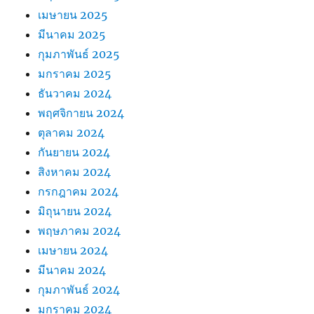
เมษายน 2025
มีนาคม 2025
กุมภาพันธ์ 2025
มกราคม 2025
ธันวาคม 2024
พฤศจิกายน 2024
ตุลาคม 2024
กันยายน 2024
สิงหาคม 2024
กรกฎาคม 2024
มิถุนายน 2024
พฤษภาคม 2024
เมษายน 2024
มีนาคม 2024
กุมภาพันธ์ 2024
มกราคม 2024