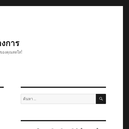
องการ
ันของคุณสดใส!
ค้นหา
ค้นหา: