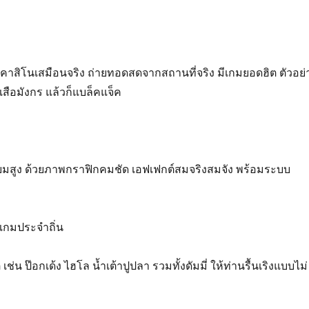
าสิโนเสมือนจริง ถ่ายทอดสดจากสถานที่จริง มีเกมยอดฮิต ตัวอย่
 เสือมังกร แล้วก็แบล็คแจ็ค
ิยมสูง ด้วยภาพกราฟิกคมชัด เอฟเฟกต์สมจริงสมจัง พร้อมระบบ
ม
งเกมประจำถิ่น
่น ป๊อกเด้ง ไฮโล น้ำเต้าปูปลา รวมทั้งดัมมี่ ให้ท่านรื้นเริงแบบไม่