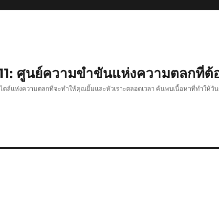
 ศูนย์ความขำขันแห่งความตลกที่ต้
ล์แห่งความตลกที่จะทำให้คุณยิ้มและหัวเราะตลอดเวลา ค้นพบเนื้อหาที่ทำให้ว