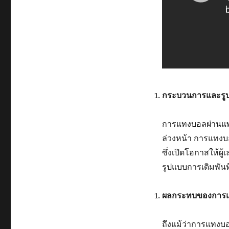
กระบวนการและรู
การแทงบอลผ่านแพ
ล่วงหน้า การแทง
ซึ่งเปิดโอกาสให
รูปแบบการเดิมพันท
ผลกระทบของการแ
ถึงแม้ว่าการแทงบ