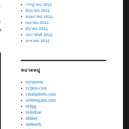
กรกฎาคม 2024
ก
มิถุนายน 2024
พฤษภาคม 2024
ร
เมษายน 2024
มีนาคม 2024
ะ
กุมภาพันธ์ 2024
มกราคม 2024
หมวดหมู่
037movie
123xos.com
13satanbets.com
1688vegasx.com
168pg
168สล็อต
188bet
188betth