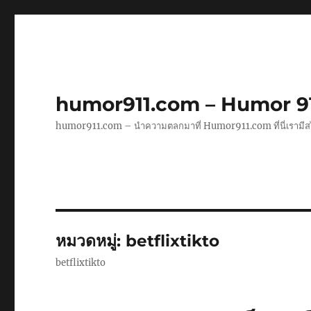
humor911.com – Humor 911:
humor911.com – นำความตลกมาที่ Humor911.com ที่นี่เรามีสไต
หมวดหมู่:
betflixtikto
betflixtikto