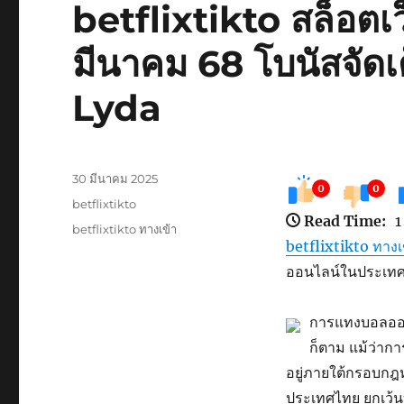
betflixtikto สล็อตเ
มีนาคม 68 โบนัสจัดเ
Lyda
เขียน
30 มีนาคม 2025
0
0
เมื่อ
หมวด
betflixtikto
Read Time:
1
หมู่
ป้าย
betflixtikto ทางเข้า
betflixtikto ทางเ
กำกับ
ออนไลน์ในประเท
การแทงบอลออน
ก็ตาม แม้ว่ากา
อยู่ภายใต้กรอบกฎห
ประเทศไทย ยกเว้นบ