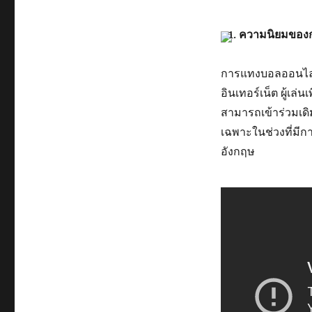
ความนิยมของ
การแทงบอลออนไลน์
อินเทอร์เน็ต ผู้เล
สามารถเข้าร่วมเดิม
เฉพาะในช่วงที่มีก
อังกฤษ