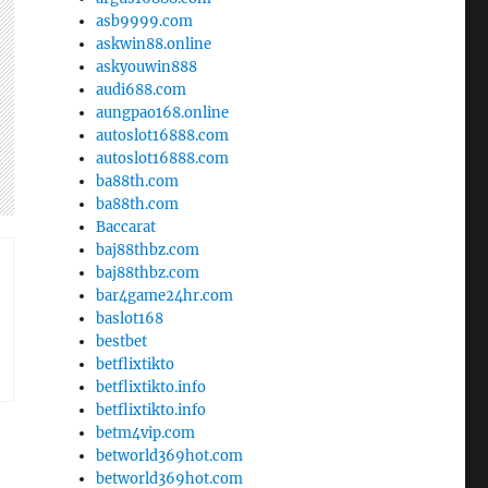
asb9999.com
askwin88.online
askyouwin888
audi688.com
aungpao168.online
autoslot16888.com
autoslot16888.com
ba88th.com
ba88th.com
Baccarat
baj88thbz.com
baj88thbz.com
bar4game24hr.com
baslot168
bestbet
betflixtikto
betflixtikto.info
betflixtikto.info
betm4vip.com
betworld369hot.com
betworld369hot.com