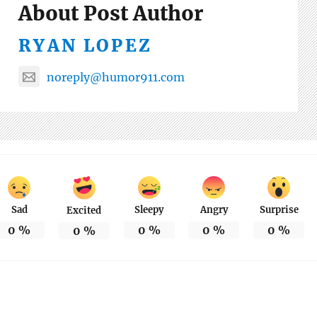
About Post Author
RYAN LOPEZ
noreply@humor911.com
Sad
Sleepy
Angry
Surprise
Excited
0
%
0
%
0
%
0
%
0
%