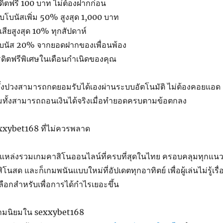
ดิตฟรี 100 บาท ไม่ต้องฝากก่อน
บโบนัสเพิ่ม 50% สูงสุด 1,000 บาท
สียสูงสุด 10% ทุกสัปดาห์
บโบนัส 20% จากยอดฝากของเพื่อนพ้อง
ครดิตฟรีพิเศษในเดือนกำเนิดของคุณ
ทั้งปวงสามารถกดยอมรับได้เองผ่านระบบอัตโนมัติ ไม่ต้องคอยแอด
วมทั้งสามารถถอนเงินได้จริงเมื่อทำยอดครบตามข้อตกลง
xxybet168 ที่ไม่ควรพลาด
แหล่งรวมเกมคาสิโนออนไลน์ที่ครบที่สุดในไทย ครอบคลุมทุกแน
ิโนสด และก็เกมพนันแบบใหม่ที่อัปเดตทุกอาทิตย์ เพื่อผู้เล่นไม่รู้เรื่
งเลือกสำหรับเพื่อการได้กำไรเยอะขึ้น
ความนิยมใน sexxybet168