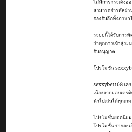
ไม่มีการกระเด้งออ
สามารถจำรหัสผ่านเพ
รองรับอีกทั้งภาษ
ระบบนี้ได้รับการพั
ว่าทุกการเข้าสู่ระ
รับอนุญาต
โปรโมชั่น sexxyb
sexxybet168 เครดิต
เนื่องจากมอบเครดิต
นำไปเล่นได้ทุกเกม 
โปรโมชั่นยอดนิย
โปรโมชั่น รายละเอ