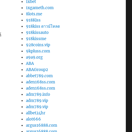
1xbet
1xgameth.com
8lots.me
918Kiss
918kiss ดาวน์โหลด
918kissauto
้
918kissme
928coins.vip
9kpluss.com
a9a9.org
ABA
ABAGroup2
abbet789.com
aden168ss.com
aden168ss.com
ถ
adm789.info
adm789.vip
adm789.vip
allbet24hr
alot666
argus16888.com
argus16888.com