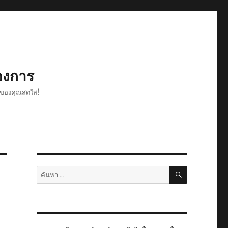
องการ
ันของคุณสดใส!
ค้นหา
ค้นหา: