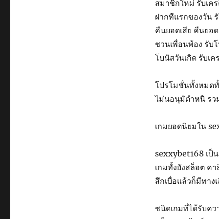
สมาชิกใหม่ รับเคร
ฝากทีแรกของวัน รั
คืนยอดเสีย คืนยอดเ
ชวนเพื่อนพ้อง รั
โบนัสวันเกิด รับเ
โปรโมชั่นทั้งหมด
ไม่นอนุมัตำหนิ ร
เกมยอดนิยมใน se
sexxybet168 เป็น
เกมทั้งยังสล็อต คาส
สึกเบื่อแล้วก็มีทา
ชนิดเกมที่ได้รับ