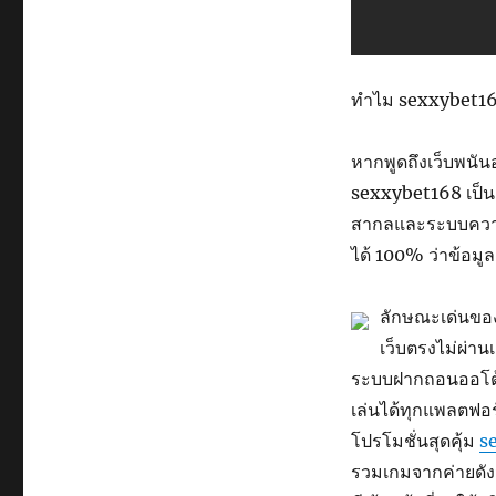
ทำไม sexxybet168
หากพูดถึงเว็บพนันออ
sexxybet168 เป็นช
สากลและระบบความปล
ได้ 100% ว่าข้อมู
ลักษณะเด่นข
เว็บตรงไม่ผ่านเ
ระบบฝากถอนออโต้ 2
เล่นได้ทุกแพลตฟอร์
โปรโมชั่นสุดคุ้ม
s
รวมเกมจากค่ายดังม