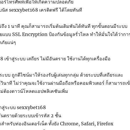
บอร์โทรศัพท์เพื่อให้เกิดความปลอดภัย
บโบนัส sexxybet168 เครดิตฟรี ได้โดยทันที
ึง 1 นาที คุณก็สามารถเริ่มต้นเดิมพันได้ทันที ทุกขั้นตอนมีระบบ
บบ SSL Encryption ป้องกันข้อมูลรั่วไหล ทำให้มั่นใจได้ว่ากา
ภัยแน่ๆ
ข้าสู่ระบบ เสถียร ไม่มีอันตราย ใช้งานได้ทุกเครื่องมือ
บบ ถูกดีไซน์มาให้รองรับผู้เล่นทุกกลุ่ม ด้วยระบบที่เสถียรและ
่วินาที ไม่ว่าคุณจะใช้งานผ่านมือถือหรือคอมพิวเตอร์ ก็สามารถเข
ไม่ต้องดาวน์โหลดแอปพลิเคชันเพิ่ม
้าสู่ระบบ sexxybet168
นอันตรายด้วยระบบเข้ารหัส 2 ชั้น
ำหรับท่องอินเตอร์เน็ต ทั้งยัง Chrome, Safari, Firefox