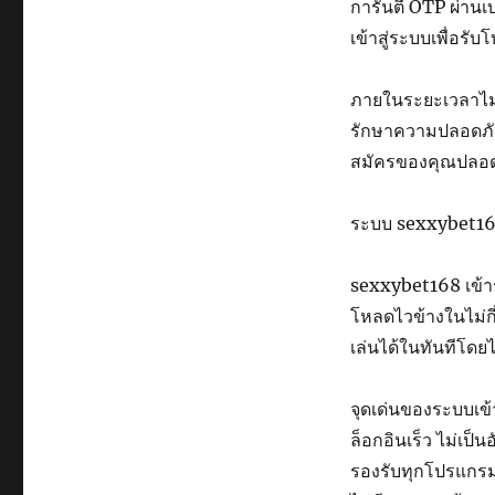
การันตี OTP ผ่านเ
เข้าสู่ระบบเพื่อรั
ภายในระยะเวลาไม่ถ
รักษาความปลอดภัยแ
สมัครของคุณปลอด
ระบบ sexxybet168 เ
sexxybet168 เข้าระ
โหลดไวข้างในไม่กี
เล่นได้ในทันทีโดย
จุดเด่นของระบบเข
ล็อกอินเร็ว ไม่เป็
รองรับทุกโปรแกรมส