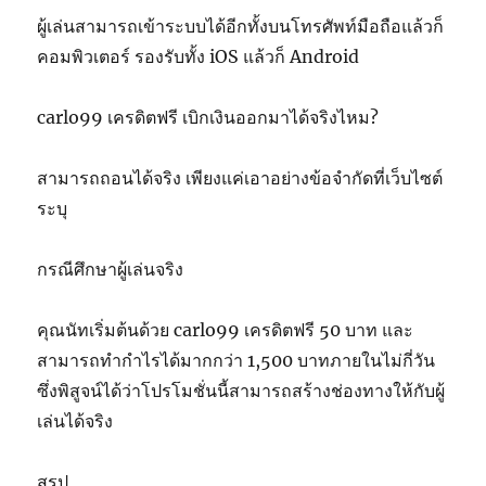
ผู้เล่นสามารถเข้าระบบได้อีกทั้งบนโทรศัพท์มือถือแล้วก็
คอมพิวเตอร์ รองรับทั้ง iOS แล้วก็ Android
carlo99 เครดิตฟรี เบิกเงินออกมาได้จริงไหม?
สามารถถอนได้จริง เพียงแค่เอาอย่างข้อจำกัดที่เว็บไซต์
ระบุ
กรณีศึกษาผู้เล่นจริง
คุณนัทเริ่มต้นด้วย carlo99 เครดิตฟรี 50 บาท และ
สามารถทำกำไรได้มากกว่า 1,500 บาทภายในไม่กี่วัน
ซึ่งพิสูจน์ได้ว่าโปรโมชั่นนี้สามารถสร้างช่องทางให้กับผู้
เล่นได้จริง
สรุป