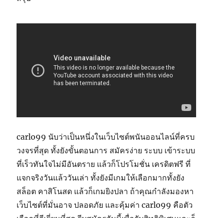
carlo99 นับว่าเป็นหนึ่งในเว็บไซต์พนันออนไลน์ที่ครบ
วงจรที่สุด ทั้งยังขั้นตอนการ สมัครง่าย ระบบ เข้าระบบ
ที่เร็วทันใจไม่มีอันตราย แล้วก็โปรโมชั่น เครดิตฟรี ที่
แจกจริงวันแล้ววันเล่า ทั้งยังมีเกมให้เลือกมากทั้งยัง
สล็อต คาสิโนสด แล้วก็เกมยิงปลา ถ้าคุณกำลังมองหา
เว็บไซต์ที่มั่นอาจ ปลอดภัย และคุ้มค่า carlo99 คือตัว