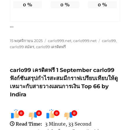
0
%
0
%
0
%
…
เขียน
หมวด
ป้าย
15 พฤศจิกายน 2025
carlo999.net
,
carlo999.net
carlo99
,
เมื่อ
หมู่
กำกับ
carlo99 สมัคร
,
carlo99 เครดิตฟรี
carlo99 เครดิตฟรี 1 September carlo99
ฟังก์ชันสรุปกำไรสะสมมีกราฟเปรียบเทียบให้ดู
เหมาะกับสายวางแผนการเงิน Top 66 by
Indira
0
0
0
0
Read Time:
3 Minute, 33 Second