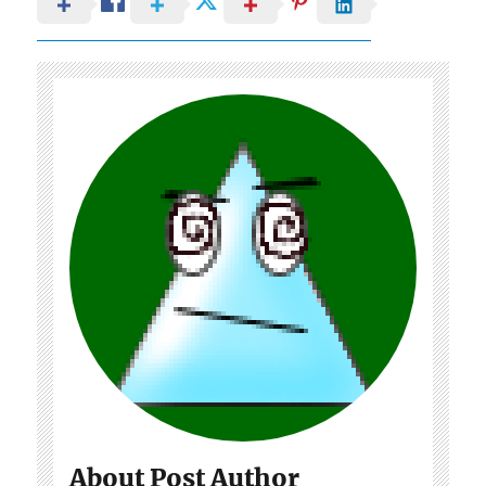
About Post Author