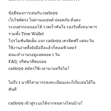
ข้อดีของการเล่นกับ carlo99
เว็บไซต์ตรง ไม่ผ่านเอเย่นต์ ปลอดภัย มั่นคง
ระบบฝากถอนออโต้ รวดเร็วทันใจ รองรับทั้งธนาคาร
รวมทั้ง True Wallet
โปรโมชั่นจัดเต็ม แจก carlo99 เครดิตฟรี แต่ละวัน
ใช้งานง่ายทั้งยังมือถือแล้วก็คอมพิวเตอร์
คณะทำงานรอดูแลตลอด 1 วัน
FAQ: ปริศนาที่พบบ่อย
carlo99 สมัครใช้เวลานานหรือไม่?
ไม่ถึง 1 นาทีก็สามารถลงทะเบียนและก็เริ่มเล่นได้ใน
ทันที
carlo99 เข้าสู่ระบบได้จากหนทางไหนบ้าง?