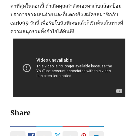
ค่าที่สุดในตอนนี้ ถ้าเกิดคุณกำลังมองหาเว็บสล็อตป้อม
ปราการอาจ เล่นง่าย และก็แตกจริง สมัครสมาชิกกับ
carlo99 วันนี้ เพื่อรับโบนัสพิเศษแล้วก็เริ่มต้นเส้นทางที่
ความสนุกรวมทั้งกำไรได้ทันที!
Share