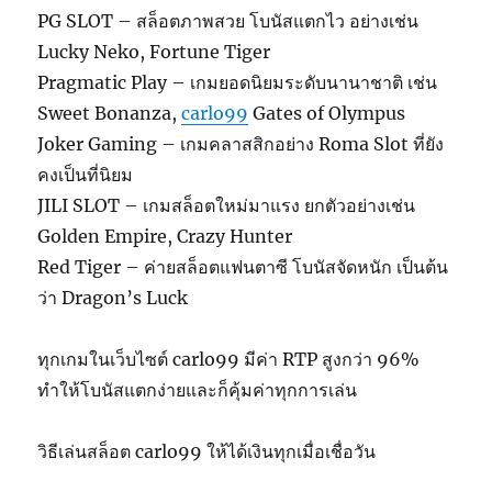
PG SLOT – สล็อตภาพสวย โบนัสแตกไว อย่างเช่น
Lucky Neko, Fortune Tiger
Pragmatic Play – เกมยอดนิยมระดับนานาชาติ เช่น
Sweet Bonanza,
carlo99
Gates of Olympus
Joker Gaming – เกมคลาสสิกอย่าง Roma Slot ที่ยัง
คงเป็นที่นิยม
JILI SLOT – เกมสล็อตใหม่มาแรง ยกตัวอย่างเช่น
Golden Empire, Crazy Hunter
Red Tiger – ค่ายสล็อตแฟนตาซี โบนัสจัดหนัก เป็นต้น
ว่า Dragon’s Luck
ทุกเกมในเว็บไซต์ carlo99 มีค่า RTP สูงกว่า 96%
ทำให้โบนัสแตกง่ายและก็คุ้มค่าทุกการเล่น
วิธีเล่นสล็อต carlo99 ให้ได้เงินทุกเมื่อเชื่อวัน