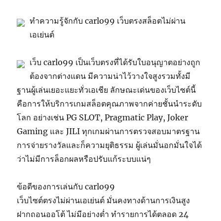
ทำความรู้จักกับ carlo99 เว็บตรงสล็อตไม่ผ่าน
เอเย่นต์
เว็บ carlo99 เป็นเว็บตรงที่ได้รับใบอนุญาตอย่างถูก
ต้องจากต่างแดน มีความน่าไว้วางใจสูงรวมทั้งมี
ฐานผู้เล่นเยอะแยะทั่วเอเชีย ลักษณะเด่นของเว็บไซต์นี้
คือการให้บริการเกมสล็อตคุณภาพจากค่ายชั้นนำระดับ
โลก อย่างเช่น PG SLOT, Pragmatic Play, Joker
Gaming และ JILI ทุกเกมผ่านการตรวจสอบมาตรฐาน
การจ่ายรางวัลและก็ความยุติธรรม ผู้เล่นมั่นอกมั่นใจได้
ว่าไม่มีการล็อกผลหรือปรับแก้ระบบแน่ๆ
ข้อดีของการเล่นกับ carlo99
เว็บไซต์ตรงไม่ผ่านเอเย่นต์ มั่นคงทางด้านการเงินสูง
ฝากถอนออโต้ ไม่มีอย่างต่ำ ทำรายการได้ตลอด 24