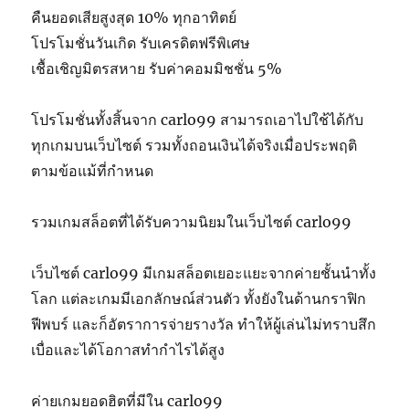
คืนยอดเสียสูงสุด 10% ทุกอาทิตย์
โปรโมชั่นวันเกิด รับเครดิตฟรีพิเศษ
เชื้อเชิญมิตรสหาย รับค่าคอมมิชชั่น 5%
โปรโมชั่นทั้งสิ้นจาก carlo99 สามารถเอาไปใช้ได้กับ
ทุกเกมบนเว็บไซต์ รวมทั้งถอนเงินได้จริงเมื่อประพฤติ
ตามข้อแม้ที่กำหนด
รวมเกมสล็อตที่ได้รับความนิยมในเว็บไซต์ carlo99
เว็บไซต์ carlo99 มีเกมสล็อตเยอะแยะจากค่ายชั้นนำทั้ง
โลก แต่ละเกมมีเอกลักษณ์ส่วนตัว ทั้งยังในด้านกราฟิก
ฟีพบร์ และก็อัตราการจ่ายรางวัล ทำให้ผู้เล่นไม่ทราบสึก
เบื่อและได้โอกาสทำกำไรได้สูง
ค่ายเกมยอดฮิตที่มีใน carlo99