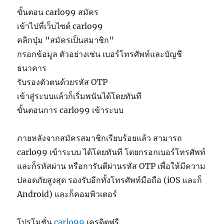
ขั้นตอน carlo99 สมัคร
เข้าไปที่เว็บไซต์ carlo99
คลิกปุ่ม “สมัครเป็นสมาชิก”
กรอกข้อมูล ตัวอย่างเช่น เบอร์โทรศัพท์และบัญชี
ธนาคาร
รับรองตัวตนด้วยรหัส OTP
เข้าสู่ระบบแล้วก็เริ่มพนันได้โดยทันที
ขั้นตอนการ carlo99 เข้าระบบ
ภายหลังจากสมัครสมาชิกเรียบร้อยแล้ว สามารถ
carlo99 เข้าระบบ ได้โดยทันที โดยกรอกเบอร์โทรศัพท์
และก็รหัสผ่าน หรือการันตีผ่านรหัส OTP เพื่อให้มีความ
ปลอดภัยสูงสุด รองรับอีกทั้งโทรศัพท์มือถือ (iOS และก็
Android) และก็คอมพิวเตอร์
โปรโมชั่น
carlo99
เครดิตฟรี