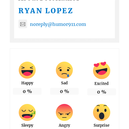
RYAN LOPEZ
noreply@humor911.com
Happy
Sad
Excited
0
%
0
%
0
%
Sleepy
Angry
Surprise