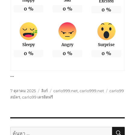
Happy
Sad
Excited
0
%
0
%
0
%
Sleepy
Angry
Surprise
0
%
0
%
0
%
…
เขียน
รูป
หมวด
ป้าย
7 ตุลาคม 2025
ลิงก์
carlo999.net
,
carlo999.net
carlo99
เมื่อ
แบบ
หมู่
กำกับ
สมัคร
,
carlo99 เครดิตฟรี
เรื่อง
ค้นห
ค้นหา: