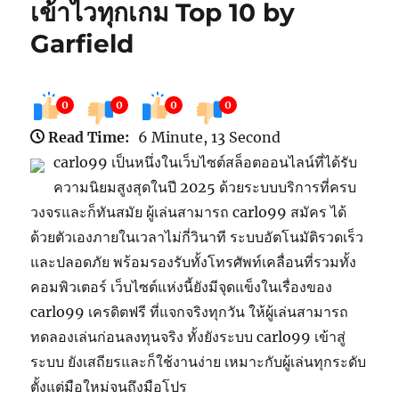
เข้าไวทุกเกม Top 10 by
Garfield
0
0
0
0
Read Time:
6 Minute, 13 Second
carlo99 เป็นหนึ่งในเว็บไซต์สล็อตออนไลน์ที่ได้รับ
ความนิยมสูงสุดในปี 2025 ด้วยระบบบริการที่ครบ
วงจรและก็ทันสมัย ผู้เล่นสามารถ carlo99 สมัคร ได้
ด้วยตัวเองภายในเวลาไม่กี่วินาที ระบบอัตโนมัติรวดเร็ว
และปลอดภัย พร้อมรองรับทั้งโทรศัพท์เคลื่อนที่รวมทั้ง
คอมพิวเตอร์ เว็บไซต์แห่งนี้ยังมีจุดแข็งในเรื่องของ
carlo99 เครดิตฟรี ที่แจกจริงทุกวัน ให้ผู้เล่นสามารถ
ทดลองเล่นก่อนลงทุนจริง ทั้งยังระบบ carlo99 เข้าสู่
ระบบ ยังเสถียรและก็ใช้งานง่าย เหมาะกับผู้เล่นทุกระดับ
ตั้งแต่มือใหม่จนถึงมือโปร