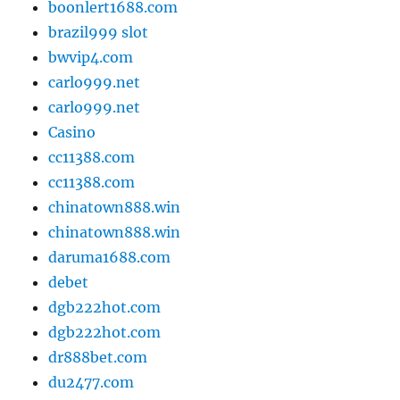
boonlert1688.com
brazil999 slot
bwvip4.com
carlo999.net
carlo999.net
Casino
cc11388.com
cc11388.com
chinatown888.win
chinatown888.win
daruma1688.com
debet
dgb222hot.com
dgb222hot.com
dr888bet.com
du2477.com