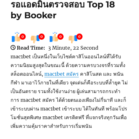
รอแอดมินตรวจสอบ Top 18
by Booker
0
0
0
0
Read Time:
3 Minute, 22 Second
mac1bet เป็นหนึ่งในเว็บไซต์คาสิโนออนไลน์ที่ได้รับ
ความนิยมสูงสุดในขณะนี้ ด้วยความครบวงจรที่รวมทั้ง
สล็อตออนไลน์,
mac1bet สมัคร
คาสิโนสด และ พนัน
กีฬา มาเอาไว้ภายในที่เดียว จุดเด่นก็คือระบบที่ล้ำยุค ไม่
เป็นอันตราย รวมทั้งใช้งานง่าย ผู้เล่นสามารถกระทำ
การ mac1bet สมัคร ได้ด้วยตนเองเพียงไม่กี่นาที และก็
เข้าระบบผ่าน mac1bet เข้าระบบ ได้ในทันที พร้อมโปร
โมชั่นสุดพิเศษ mac1bet เครดิตฟรี ที่แจกจริงทุกวันเพื่อ
เพิ่มความคุ้มราคาสำหรับการเริ่มพนัน