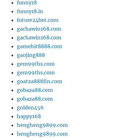
funny18
funny18.in
future24bet.com
gachawin168.com
gachawin168.com
gamehit8888.com
gaojing888
gem99ths.com
gem99ths.com
goatza888fin.com
gobaza88.com
gobaza88.com
golden456
happy168
hengheng9899.com
hengheng9899.com