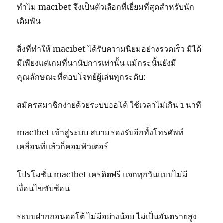
ทำไม mac1bet จึงเป็นตัวเลือกที่เยี่ยมที่สุดสำหรับนัก
เดิมพัน
สิ่งที่ทำให้ mac1bet ได้รับความนิยมอย่างรวดเร็ว มิได้
มีเพียงแต่เกมที่นานัปการเท่านั้น แม้กระนั้นยังมี
คุณลักษณะที่ตอบโจทย์ผู้เล่นทุกระดับ:
สมัครสมาชิกง่ายด้วยระบบออโต้ ใช้เวลาไม่เกิน 1 นาที
mac1bet เข้าสู่ระบบ สบาย รองรับอีกทั้งโทรศัพท์
เคลื่อนที่แล้วก็คอมพิวเตอร์
โปรโมชั่น mac1bet เครดิตฟรี แจกทุกวันแบบไม่มี
เงื่อนไขซับซ้อน
ระบบฝากถอนออโต้ ไม่มีอย่างน้อย ไม่เป็นอันตรายสูง