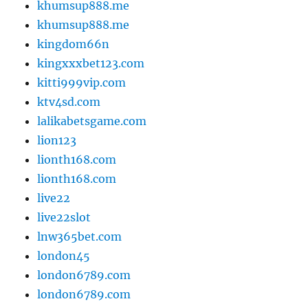
khumsup888.me
khumsup888.me
kingdom66n
kingxxxbet123.com
kitti999vip.com
ktv4sd.com
lalikabetsgame.com
lion123
lionth168.com
lionth168.com
live22
live22slot
lnw365bet.com
london45
london6789.com
london6789.com