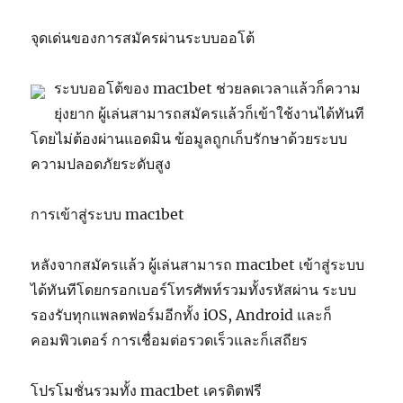
จุดเด่นของการสมัครผ่านระบบออโต้
ระบบออโต้ของ mac1bet ช่วยลดเวลาแล้วก็ความ
ยุ่งยาก ผู้เล่นสามารถสมัครแล้วก็เข้าใช้งานได้ทันที
โดยไม่ต้องผ่านแอดมิน ข้อมูลถูกเก็บรักษาด้วยระบบ
ความปลอดภัยระดับสูง
การเข้าสู่ระบบ mac1bet
หลังจากสมัครแล้ว ผู้เล่นสามารถ mac1bet เข้าสู่ระบบ
ได้ทันทีโดยกรอกเบอร์โทรศัพท์รวมทั้งรหัสผ่าน ระบบ
รองรับทุกแพลตฟอร์มอีกทั้ง iOS, Android และก็
คอมพิวเตอร์ การเชื่อมต่อรวดเร็วและก็เสถียร
โปรโมชั่นรวมทั้ง mac1bet เครดิตฟรี