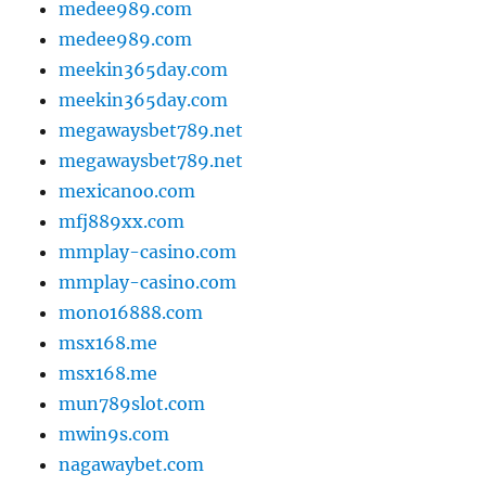
medee989.com
medee989.com
meekin365day.com
meekin365day.com
megawaysbet789.net
megawaysbet789.net
mexicanoo.com
mfj889xx.com
mmplay-casino.com
mmplay-casino.com
mono16888.com
msx168.me
msx168.me
mun789slot.com
mwin9s.com
nagawaybet.com