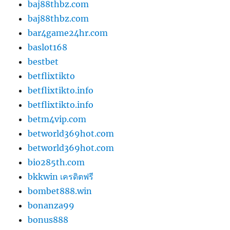
baj88thbz.com
baj88thbz.com
bar4game24hr.com
baslot168
bestbet
betflixtikto
betflixtikto.info
betflixtikto.info
betm4vip.com
betworld369hot.com
betworld369hot.com
bio285th.com
bkkwin เครดิตฟรี
bombet888.win
bonanza99
bonus888