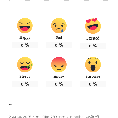
Happy
Sad
Excited
0
%
0
%
0
%
Sleepy
Angry
Surprise
0
%
0
%
0
%
…
เขียน
หมวด
ป้าย
2 ตุลาคม 2025
mac1bet789.com
mac1bet เครดิตฟรี