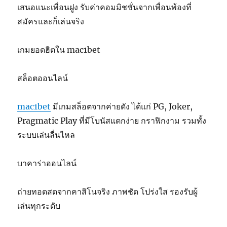
เสนอแนะเพื่อนฝูง รับค่าคอมมิชชั่นจากเพื่อนพ้องที่
สมัครและก็เล่นจริง
เกมยอดฮิตใน mac1bet
สล็อตออนไลน์
mac1bet
มีเกมสล็อตจากค่ายดัง ได้แก่ PG, Joker,
Pragmatic Play ที่มีโบนัสแตกง่าย กราฟิกงาม รวมทั้ง
ระบบเล่นลื่นไหล
บาคาร่าออนไลน์
ถ่ายทอดสดจากคาสิโนจริง ภาพชัด โปร่งใส รองรับผู้
เล่นทุกระดับ