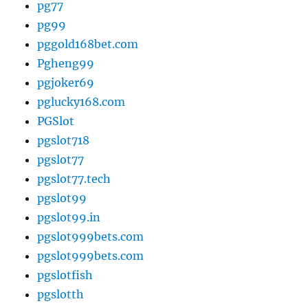
pg77
pg99
pggold168bet.com
Pgheng99
pgjoker69
pglucky168.com
PGSlot
pgslot718
pgslot77
pgslot77.tech
pgslot99
pgslot99.in
pgslot999bets.com
pgslot999bets.com
pgslotfish
pgslotth