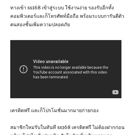
ทางเข้า ss168 เข้าสู่ระบบ ใช้งานง่าย รองรับอีกทั้ง
คอมพิวเตอร์และก็โทรศัพท์มือถือ พร้อมระบบการันตีตัว
ตนสองชั้นเพิ่มความปลอดภัย
เครดิตฟรี และก็โปรโมชั่นมากมายก่ายกอง
สมาชิกใหม่รับในทันที ss168 เครดิตฟรี ไม่ต้องฝากก่อน