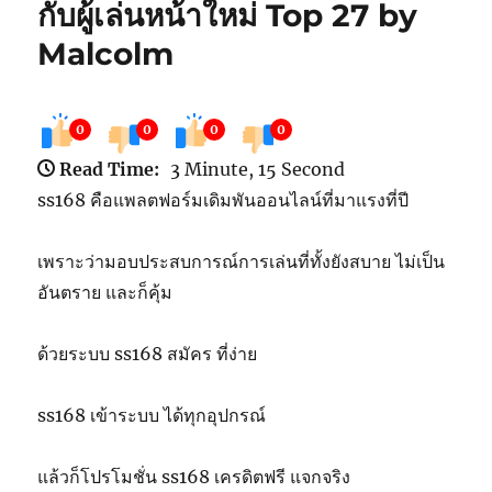
กับผู้เล่นหน้าใหม่ Top 27 by
Malcolm
0
0
0
0
Read Time:
3 Minute, 15 Second
ss168 คือแพลตฟอร์มเดิมพันออนไลน์ที่มาแรงที่ปี
เพราะว่ามอบประสบการณ์การเล่นที่ทั้งยังสบาย ไม่เป็น
อันตราย และก็คุ้ม
ด้วยระบบ ss168 สมัคร ที่ง่าย
ss168 เข้าระบบ ได้ทุกอุปกรณ์
แล้วก็โปรโมชั่น ss168 เครดิตฟรี แจกจริง