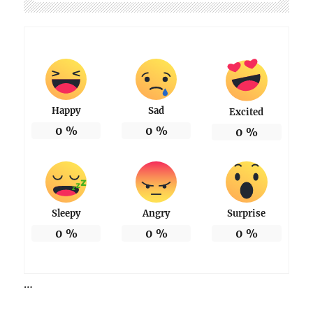
Happy
Sad
Excited
0
%
0
%
0
%
Sleepy
Angry
Surprise
0
%
0
%
0
%
…