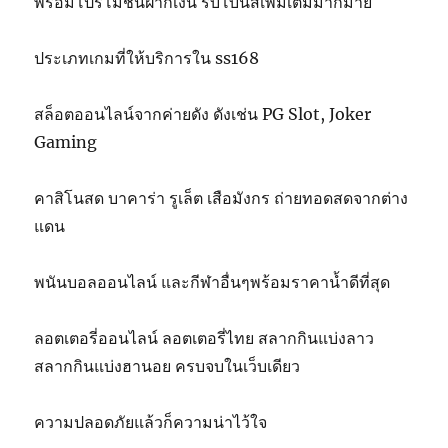
พร้อมโปรโมชั่นฝากเงิน รับโบนัสเพิ่มเติมมากมาย
ประเภทเกมที่ให้บริการใน ss168
สล็อตออนไลน์จากค่ายดัง ดังเช่น PG Slot, Joker
Gaming
คาสิโนสด บาคาร่า รูเล็ต เสือมังกร ถ่ายทอดสดจากต่าง
แดน
พนันบอลออนไลน์ และกีฬาอื่นๆพร้อมราคาน้ำดีที่สุด
ลอตเตอรี่ออนไลน์ ลอตเตอรี่ไทย สลากกินแบ่งลาว
สลากกินแบ่งฮานอย ครบจบในเว็บเดียว
ความปลอดภัยแล้วก็ความน่าไว้ใจ