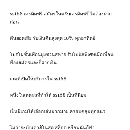
ss168 เครดิตฟรี สมัครใหม่รับเครดิตฟรี ไม่ต้องฝาก
ก่อน
คืนยอดเสีย รับเงินคืนสูงสุด 10% ทุกอาทิตย์
โปรโมชั่นเพื่อนฝูงชวนสหาย รับโบนัสพิเศษเมื่อเพื่อน
พ้องสมัครและก็ฝากเงิน
เกมที่เปิดให้บริการใน ss168
หนึ่งในเหตุผลที่ทำให้ ss168 เป็นที่นิยม
เป็นมีเกมให้เลือกเล่นมากมาย ครอบคลุมทุกแนว
ไม่ว่าจะเป็นคาสิโนสด สล็อต หรือพนันกีฬา