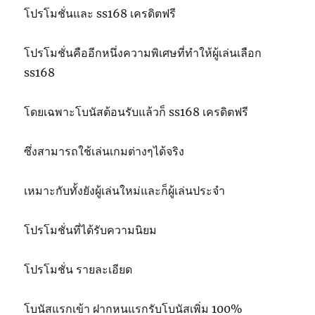
โปรโมชั่นและ ss168 เครดิตฟรี
โปรโมชั่นคืออีกหนึ่งความพิเศษที่ทำให้ผู้เล่นเลือก
ss168
โดยเฉพาะโบนัสต้อนรับแล้วก็ ss168 เครดิตฟรี
ซึ่งสามารถใช้เล่นเกมต่างๆได้จริง
เหมาะกับทั้งยังผู้เล่นใหม่และก็ผู้เล่นประจำ
โปรโมชั่นที่ได้รับความนิยม
โปรโมชั่น รายละเอียด
โบนัสแรกเข้า ฝากหนแรกรับโบนัสเพิ่ม 100%