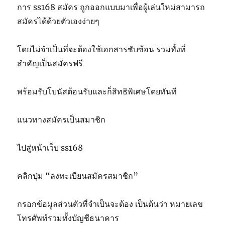
การ ss168 สมัคร ถูกออกแบบมาเพื่อผู้เล่นใหม่สามารถ
สมัครได้ด้วยตัวเองง่ายๆ
โดยไม่จำเป็นที่จะต้องใช้เอกสารซับซ้อน รวมทั้งที่
สำคัญเป็นสมัครฟรี
พร้อมรับโบนัสต้อนรับและก็สิทธิพิเศษโดยทันที
แนวทางสมัครเป็นสมาชิก
ไปสู่หน้าเว็บ ss168
คลิกปุ่ม “ลงทะเบียนสมัครสมาชิก”
กรอกข้อมูลส่วนตัวที่จำเป็นจะต้อง เป็นต้นว่า หมายเลข
โทรศัพท์รวมทั้งบัญชีธนาคาร