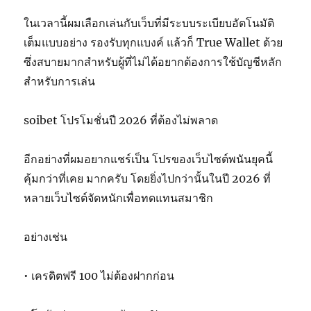
ในเวลานี้ผมเลือกเล่นกับเว็บที่มีระบบระเบียบอัตโนมัติ
เต็มแบบอย่าง รองรับทุกแบงค์ แล้วก็ True Wallet ด้วย
ซึ่งสบายมากสำหรับผู้ที่ไม่ได้อยากต้องการใช้บัญชีหลัก
สำหรับการเล่น
soibet โปรโมชั่นปี 2026 ที่ต้องไม่พลาด
อีกอย่างที่ผมอยากแชร์เป็น โปรของเว็บไซต์พนันยุคนี้
คุ้มกว่าที่เคย มากครับ โดยยิ่งไปกว่านั้นในปี 2026 ที่
หลายเว็บไซต์จัดหนักเพื่อทดแทนสมาชิก
อย่างเช่น
• เครดิตฟรี 100 ไม่ต้องฝากก่อน