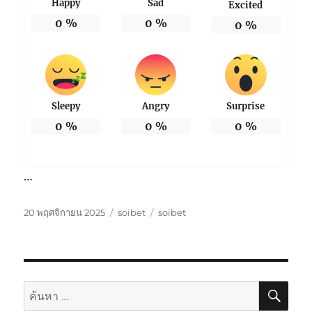
Happy
Sad
Excited
0
%
0
%
0
%
Sleepy
Angry
Surprise
0
%
0
%
0
%
…
เขียน
หมวด
ป้าย
20 พฤศจิกายน 2025
soibet
soibet
เมื่อ
หมู่
กำกับ
ค้นห
ค้นหา: