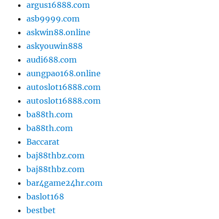
argus16888.com
asb9999.com
askwin88.online
askyouwin888
audi688.com
aungpao168.online
autoslot16888.com
autoslot16888.com
ba88th.com
ba88th.com
Baccarat
baj88thbz.com
baj88thbz.com
bar4game24hr.com
baslot168
bestbet