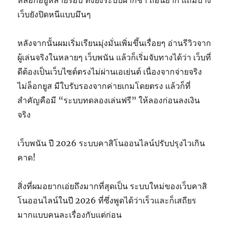
หลอกอยู่หลายรอบ ทั้งยังระบบฝากช้า ถอนยาก แถมบาง
เว็บยังปิดหนีแบบมึนๆ
หลังจากนั้นผมเริ่มเรียนมุ่งมั่นเพิ่มขึ้นเรื่อยๆ อ่านรีวิวจาก
ผู้เล่นจริงในหลายๆ เว็บพนัน แล้วก็เริ่มจับทางได้ว่า เว็บที่
ดีต้องเป็นเว็บไซต์ตรงไม่ผ่านเอเย่นต์ เนื่องจากจ่ายจริง
ไม่ล็อกยูส มีใบรับรองจากค่ายเกมโดยตรง แล้วก็ที่
สำคัญคือมี “ระบบทดลองเล่นฟรี” ให้ลองก่อนลงเงิน
จริง
เว็บพนัน ปี 2026 ระบบคาสิโนออนไลน์ปรับปรุงไวเกิน
คาด!
สิ่งที่ผมอยากเอ่ยถึงมากที่สุดเป็น ระบบใหม่ของเว็บคาสิ
โนออนไลน์ในปี 2026 ที่ซึ่งพูดได้ว่าเร็วและก็เสถียร
มากแบบคนละเรื่องกับแต่ก่อน