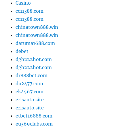
Casino
cc11388.com
cc11388.com
chinatown888.win
chinatown888.win
daruma1688.com
debet
dgb222hot.com
dgb222hot.com
dr888bet.com
du2477.com
ek4567.com
erisauto.site
erisauto.site
etbet16888.com
eu369clubs.com