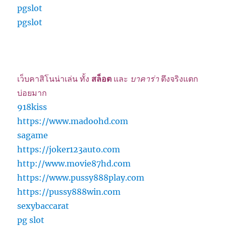
pgslot
pgslot
เว็บคาสิโนน่าเล่น ทั้ง
สล็อต
และ
บาคาร่า
ตึงจริงแตก
บ่อยมาก
918kiss
https://www.madoohd.com
sagame
https://joker123auto.com
http://www.movie87hd.com
https://www.pussy888play.com
https://pussy888win.com
sexybaccarat
pg slot