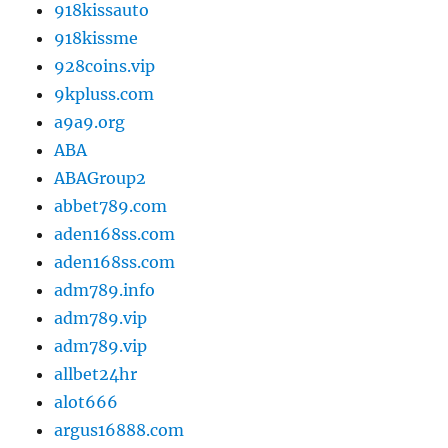
918kissauto
918kissme
928coins.vip
9kpluss.com
a9a9.org
ABA
ABAGroup2
abbet789.com
aden168ss.com
aden168ss.com
adm789.info
adm789.vip
adm789.vip
allbet24hr
alot666
argus16888.com