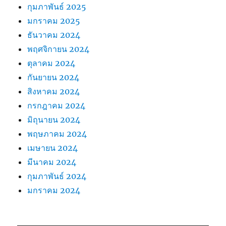
กุมภาพันธ์ 2025
มกราคม 2025
ธันวาคม 2024
พฤศจิกายน 2024
ตุลาคม 2024
กันยายน 2024
สิงหาคม 2024
กรกฎาคม 2024
มิถุนายน 2024
พฤษภาคม 2024
เมษายน 2024
มีนาคม 2024
กุมภาพันธ์ 2024
มกราคม 2024