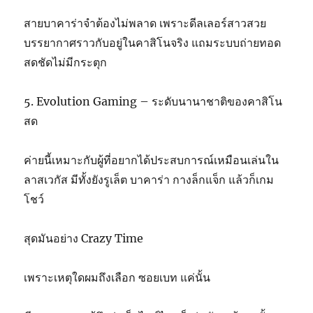
สายบาคาร่าจำต้องไม่พลาด เพราะดีลเลอร์สาวสวย
บรรยากาศราวกับอยู่ในคาสิโนจริง แถมระบบถ่ายทอด
สดชัดไม่มีกระตุก
5. Evolution Gaming – ระดับนานาชาติของคาสิโน
สด
ค่ายนี้เหมาะกับผู้ที่อยากได้ประสบการณ์เหมือนเล่นใน
ลาสเวกัส มีทั้งยังรูเล็ต บาคาร่า กางล็กแจ็ก แล้วก็เกม
โชว์
สุดมันอย่าง Crazy Time
เพราะเหตุใดผมถึงเลือก ซอยเบท แค่นั้น