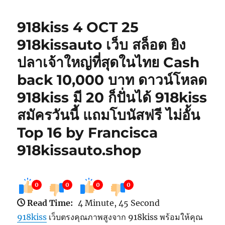
918kiss 4 OCT 25
918kissauto เว็บ สล็อต ยิง
ปลาเจ้าใหญ่ที่สุดในไทย Cash
back 10,000 บาท ดาวน์โหลด
918kiss มี 20 ก็ปั่นได้ 918kiss
สมัครวันนี้ แถมโบนัสฟรี ไม่อั้น
Top 16 by Francisca
918kissauto.shop
0
0
0
0
Read Time:
4 Minute, 45 Second
918kiss
เว็บตรงคุณภาพสูงจาก 918kiss พร้อมให้คุณ