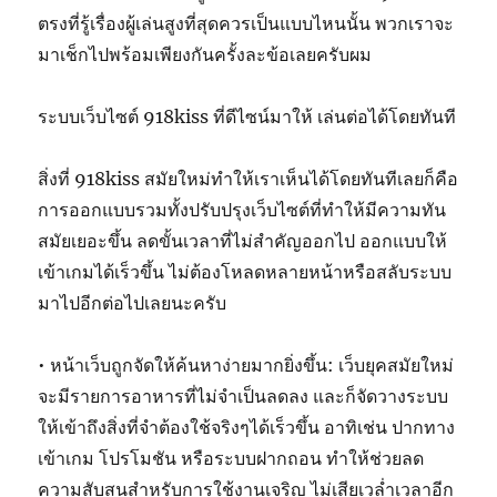
ตรงที่รู้เรื่องผู้เล่นสูงที่สุดควรเป็นแบบไหนนั้น พวกเราจะ
มาเช็กไปพร้อมเพียงกันครั้งละข้อเลยครับผม
ระบบเว็บไซต์ 918kiss ที่ดีไซน์มาให้ เล่นต่อได้โดยทันที
สิ่งที่ 918kiss สมัยใหม่ทำให้เราเห็นได้โดยทันทีเลยก็คือ
การออกแบบรวมทั้งปรับปรุงเว็บไซต์ที่ทำให้มีความทัน
สมัยเยอะขึ้น ลดขั้นเวลาที่ไม่สำคัญออกไป ออกแบบให้
เข้าเกมได้เร็วขึ้น ไม่ต้องโหลดหลายหน้าหรือสลับระบบ
มาไปอีกต่อไปเลยนะครับ
• หน้าเว็บถูกจัดให้ค้นหาง่ายมากยิ่งขึ้น: เว็บยุคสมัยใหม่
จะมีรายการอาหารที่ไม่จำเป็นลดลง และก็จัดวางระบบ
ให้เข้าถึงสิ่งที่จำต้องใช้จริงๆได้เร็วขึ้น อาทิเช่น ปากทาง
เข้าเกม โปรโมชัน หรือระบบฝากถอน ทำให้ช่วยลด
ความสับสนสำหรับการใช้งานเจริญ ไม่เสียเวล่ำเวลาอีก