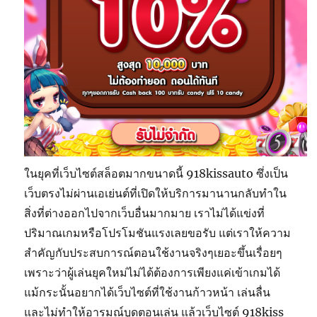
ในยุคที่เว็บไซต์สล็อตมากขนาดนี้ 918kissauto ซึ่งเป็น
เว็บตรงไม่ผ่านเอเย่นต์ที่เปิดให้บริการมานานกลับทำใน
สิ่งที่ต่างออกไปจากเว็บอื่นมากมาย เราไม่ได้แข่งที่
ปริมาณเกมหรือโปรโมชันแรงเลยขอรับ แต่เราให้ความ
สำคัญกับประสบการณ์ตอนใช้งานจริงๆเยอะขึ้นเรื่อยๆ
เพราะว่าผู้เล่นยุคใหม่ไม่ได้ต้องการเพียงแค่เข้าเกมได้
แม้กระนั้นอยากได้เว็บไซต์ที่ใช้งานก้าวหน้า เล่นลื่น
และไม่ทำให้อารมณ์บูดตอนเล่น แล้วเว็บไซต์ 918kiss