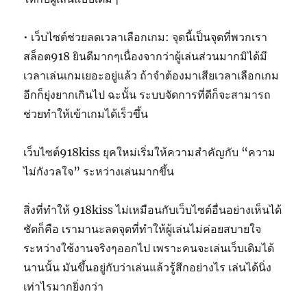
• เว็บไซต์ช่วยลดเวลาเลือกเกม: จุดนี้เป็นจุดที่พวกเรา
สล็อต918 ยินดีมากๆเนื่องจากว่าผู้เล่นส่วนมากมิได้มี
เวลาเล่นเกมเยอะอยู่แล้ว ถ้าจำต้องมาเสียเวลาเลือกเกม
อีกก็ยุ่งยากเกินไป ฉะนั้น ระบบจัดการที่ดีก็จะสามารถ
ช่วยทำให้เข้าเกมได้เร็วขึ้น
เว็บไซต์918kiss ยุคใหม่เริ่มให้ความสำคัญกับ “ความ
ไม่กังวลใจ” ระหว่างเล่นมากขึ้น
สิ่งที่ทำให้ 918kiss ไม่เหมือนกับเว็บไซต์อื่นอย่างเห็นได้
ชัดก็คือ เรามานะลดจุดที่ทำให้ผู้เล่นไม่ค่อยสบายใจ
ระหว่างใช้งานจริงๆออกไป เพราะคนจะเล่นเว็บเดิมได้
นานนั้น มันขึ้นอยู่กับว่าเล่นแล้วรู้สึกอย่างไร เล่นได้นิ่ง
เท่าไรมากยิ่งกว่า