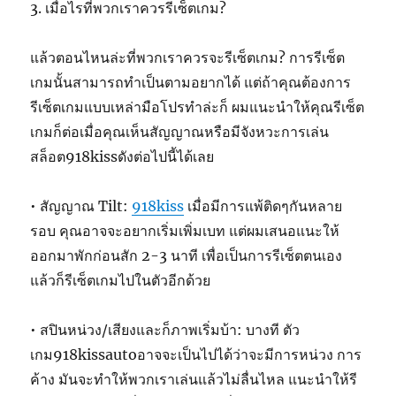
3. เมื่อไรที่พวกเราควรรีเซ็ตเกม?
แล้วตอนไหนล่ะที่พวกเราควรจะรีเซ็ตเกม? การรีเซ็ต
เกมนั้นสามารถทำเป็นตามอยากได้ แต่ถ้าคุณต้องการ
รีเซ็ตเกมแบบเหล่ามือโปรทำล่ะก็ ผมแนะนำให้คุณรีเซ็ต
เกมก็ต่อเมื่อคุณเห็นสัญญาณหรือมีจังหวะการเล่น
สล็อต918kissดังต่อไปนี้ได้เลย
• สัญญาณ Tilt:
918kiss
เมื่อมีการแพ้ติดๆกันหลาย
รอบ คุณอาจจะอยากเริ่มเพิ่มเบท แต่ผมเสนอแนะให้
ออกมาพักก่อนสัก 2-3 นาที เพื่อเป็นการรีเซ็ตตนเอง
แล้วก็รีเซ็ตเกมไปในตัวอีกด้วย
• สปินหน่วง/เสียงและก็ภาพเริ่มบ้า: บางที ตัว
เกม918kissautoอาจจะเป็นไปได้ว่าจะมีการหน่วง การ
ค้าง มันจะทำให้พวกเราเล่นแล้วไม่ลื่นไหล แนะนำให้รี