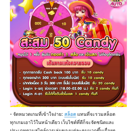
• จัดหมวดเกมที่เข้าใจง่าย:
สล็อต
แทนที่จะรวมสล็อต
ทุกเกมเอาไว้ในหน้าเดียว เว็บไซต์ที่ดีก็จะจัดชนิดและ
ประเภทตามสไตล์การเล่นของแต่ละคนมากขึ้นเรื่อยๆ