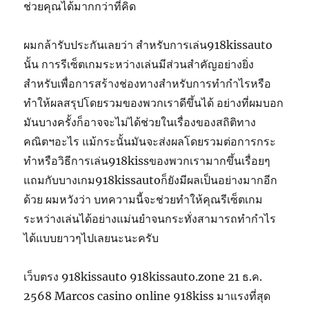
ช่วยคุณได้มากกว่าที่คิด
ผมกล้ารับประกันเลยว่า สำหรับการเล่น918kissauto
นั้น การรีเซ็ตเกมระหว่างเล่นมีส่วนสำคัญอย่างยิ่ง
สำหรับเพื่อการสร้างช่องทางสำหรับการทำกำไรหรือ
ทำให้ผลสรุปโดยรวมของพวกเราดีขึ้นได้ อย่างที่ผมบอก
มันบางครั้งก็อาจจะไม่ได้ช่วยในเรื่องของสถิติทาง
คณิตฯอะไร แม้กระนั้นมันจะส่งผลโดยรวมต่อการกระ
ทำหรือวิธีการเล่น918kissของพวกเรามากขึ้นเรื่อยๆ
แถมกับบางเกม918kissautoก็ยังมีผลเป็นอย่างมากอีก
ด้วย ผมหวังว่า บทความนี้จะช่วยทำให้คุณรีเซ็ตเกม
ระหว่างเล่นได้อย่างแม่นยำจนกระทั่งสามารถทำกำไร
ได้แบบยาวๆไปเลยนะนะครับ
เว็บตรง 918kissauto 918kissauto.zone 21 ธ.ค.
2568 Marcos casino online 918kiss มาแรงที่สุด