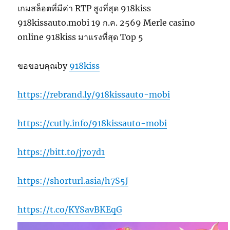
เกมสล็อตที่มีค่า RTP สูงที่สุด 918kiss
918kissauto.mobi 19 ก.ค. 2569 Merle casino
online 918kiss มาแรงที่สุด Top 5
ขอขอบคุณby
918kiss
https://rebrand.ly/918kissauto-mobi
https://cutly.info/918kissauto-mobi
https://bitt.to/j7o7d1
https://shorturl.asia/h7S5J
https://t.co/KYSavBKEqG