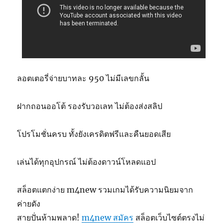
ลอตเตอรี่จ่ายบาทละ 950 ไม่มีเลขกลั้น
ฝากถอนออโต้ รองรับวอเลท ไม่ต้องส่งสลิป
โปรโมชั่นครบ ทั้งยังเครดิตฟรีและคืนยอดเสีย
เล่นได้ทุกอุปกรณ์ ไม่ต้องดาวน์โหลดแอป
สล็อตแตกง่าย m4new รวมเกมได้รับความนิยมจาก
ค่ายดัง
สายปั่นห้ามพลาด!
m4new สมัคร
สล็อตเว็บไซต์ตรงไม่