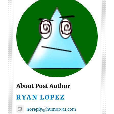
About Post Author
RYAN LOPEZ
noreply@humor911.com