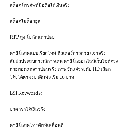
สล็อตโทรศัพท์มือถือได้เงินจริง
สล็อตไม่ล็อกยูส
RTP สูง โบนัสแตกบ่อย
คาสิโนสดแบบเรียลไทม์ ดีลเลอร์สาวสวย แจกจริง
สัมผัสประสบการณ์การเล่น คาสิโนออนไลน์เว็บไซต์ตรง
ถ่ายทอดสดจากบ่อนจริง ภาพชัดแจ๋วระดับ HD เลือก
โต๊ะได้ตามงบ เดิมพันเริ่ม 10 บาท
LSI Keywords:
บาคาร่าได้เงินจริง
คาสิโนสดโทรศัพท์เคลื่อนที่