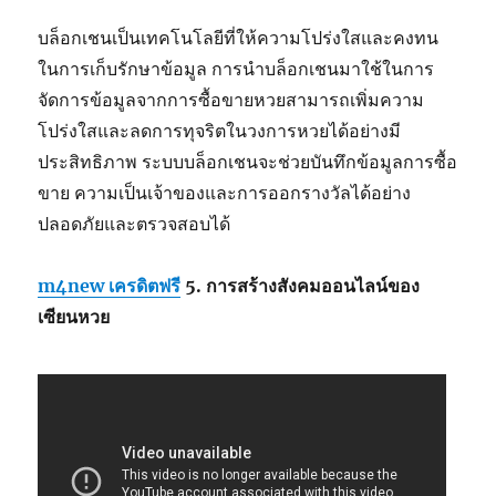
บล็อกเชนเป็นเทคโนโลยีที่ให้ความโปร่งใสและคงทน
ในการเก็บรักษาข้อมูล การนำบล็อกเชนมาใช้ในการ
จัดการข้อมูลจากการซื้อขายหวยสามารถเพิ่มความ
โปร่งใสและลดการทุจริตในวงการหวยได้อย่างมี
ประสิทธิภาพ ระบบบล็อกเชนจะช่วยบันทึกข้อมูลการซื้อ
ขาย ความเป็นเจ้าของและการออกรางวัลได้อย่าง
ปลอดภัยและตรวจสอบได้
m4new เครดิตฟรี
5. การสร้างสังคมออนไลน์ของ
เซียนหวย