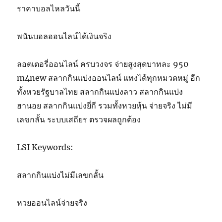
ราคาบอลไหลวันนี้
พนันบอลออนไลน์ได้เงินจริง
ลอตเตอรี่ออนไลน์ ครบวงจร จ่ายสูงสุดบาทละ 950
m4new สลากกินแบ่งออนไลน์ แทงได้ทุกหมวดหมู่ อีก
ทั้งหวยรัฐบาลไทย สลากกินแบ่งลาว สลากกินแบ่ง
ฮานอย สลากกินแบ่งยี่กี รวมทั้งหวยหุ้น จ่ายจริง ไม่มี
เลขกลั้น ระบบเสถียร ตรวจผลถูกต้อง
LSI Keywords:
สลากกินแบ่งไม่มีเลขกลั้น
หวยออนไลน์จ่ายจริง