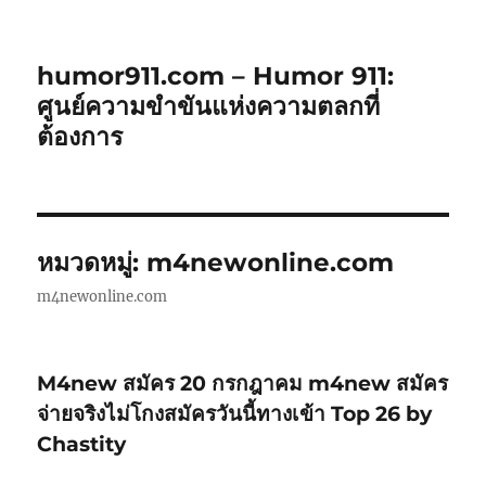
humor911.com – Humor 911:
ศูนย์ความขำขันแห่งความตลกที่
ต้องการ
หมวดหมู่:
m4newonline.com
m4newonline.com
M4new สมัคร 20 กรกฎาคม m4new สมัคร
จ่ายจริงไม่โกงสมัครวันนี้ทางเข้า Top 26 by
Chastity