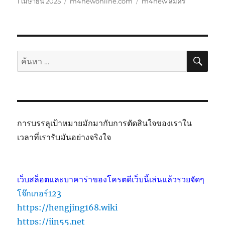
เขียน
หมวด
ป้าย
1 เมษายน 2025
m4newonline.com
m4new สมัคร
เมื่อ
หมู่
กำกับ
ค้นห
ค้นหา:
การบรรลุเป้าหมายมักมากับการตัดสินใจของเราใน
เวลาที่เรารับมันอย่างจริงใจ
เว็บสล็อตและบาคาร่าของโครตดีเว็บนี้เล่นแล้วรวยจัดๆ
โจ๊กเกอร์123
https://hengjing168.wiki
https://jin55.net