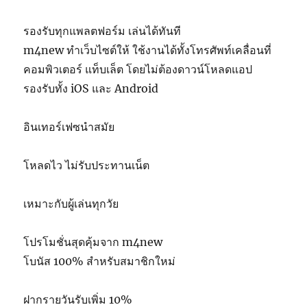
รองรับทุกแพลตฟอร์ม เล่นได้ทันที
m4new ทำเว็บไซต์ให้ ใช้งานได้ทั้งโทรศัพท์เคลื่อนที่
คอมพิวเตอร์ แท็บเล็ต โดยไม่ต้องดาวน์โหลดแอป
รองรับทั้ง iOS และ Android
อินเทอร์เฟซนำสมัย
โหลดไว ไม่รับประทานเน็ต
เหมาะกับผู้เล่นทุกวัย
โปรโมชั่นสุดคุ้มจาก m4new
โบนัส 100% สำหรับสมาชิกใหม่
ฝากรายวันรับเพิ่ม 10%