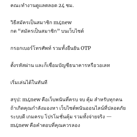
คณะทำงานดูแลตลอด 24 ชม.
วิธีสมัครเป็นสมาชิก m4new
กด “สมัครเป็นสมาชิก” บนเว็บไซต์
กรอกเบอร์โทรศัพท์ รวมทั้งยืนยัน OTP
ตั้งรหัสผ่าน และก็เชื่อมบัญชีธนาคารหรือวอเลท
เริ่มเล่นได้ในทันที
สรุป: m4new คือเว็บพนันที่ครบ จบ คุ้ม สำหรับทุกคน
ถ้าเกิดคุณกำลังมองหา เว็บไซต์พนันออนไลน์ที่ปลอดภัย
ระบบดี เกมครบ โปรโมชั่นคุ้ม รวมทั้งจ่ายจริง —
m4new คือคำตอบที่คุณควรลอง