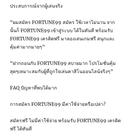
ประสบการณ์จากผู้เล่นจริง
“ผมสมัคร FORTUNE99 สมัคร ใช้เวลาไม่นาน จาก
นั้นก็ FORTUNE99 เข้าสู่ระบบ ได้ในทันที พร้อมรับ
FORTUNE99 เครดิตฟรี มาลองเล่นเกมฟรี สนุกและ
คุ้มค่ามากมายๆ”
“ฝากถอนกับ FORTUNE99 สบายมาก โปรโมชั่นคุ้ม
สุดๆเหมาะสมกับผู้ที่ถูกใจเล่นคาสิโนออนไลน์จริงๆ”
FAQ ปัญหาที่พบได้มาก
การสมัคร FORTUNE99 มีค่าใช้จ่ายหรือเปล่า?
สมัครฟรี ไม่มีค่าใช้จ่าย พร้อมรับ FORTUNE99 เครดิต
ฟรี ได้ทันที