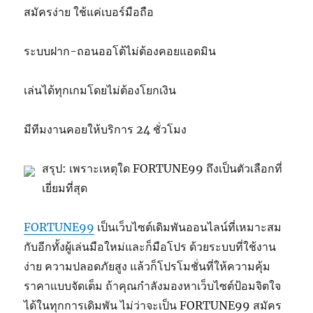
สมัครง่าย ใช้แค่เบอร์มือถือ
ระบบฝาก-ถอนออโต้ไม่ต้องคอยแอดมิน
เล่นได้ทุกเกมโดยไม่ต้องโยกเงิน
มีทีมงานคอยให้บริการ 24 ชั่วโมง
สรุป: เพราะเหตุใด FORTUNE99 ถึงเป็นตัวเลือกที่
เยี่ยมที่สุด
FORTUNE99
เป็นเว็บไซต์เดิมพันออนไลน์ที่เหมาะสม
กับอีกทั้งผู้เล่นมือใหม่และก็มือโปร ด้วยระบบที่ใช้งาน
ง่าย ความปลอดภัยสูง แล้วก็โปรโมชั่นที่ให้ความคุ้ม
ราคาแบบจัดเต็ม ถ้าคุณกำลังมองหาเว็บไซต์ป้อมจิตใจ
ได้ในทุกการเดิมพัน ไม่ว่าจะเป็น FORTUNE99 สมัคร