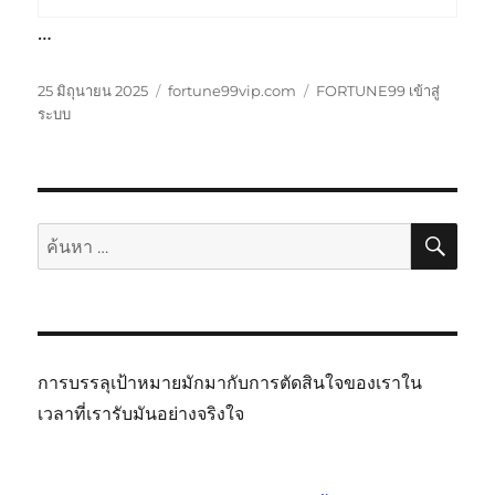
…
เขียน
หมวด
ป้าย
25 มิถุนายน 2025
fortune99vip.com
FORTUNE99 เข้าสู่
เมื่อ
หมู่
กำกับ
ระบบ
ค้นห
ค้นหา:
การบรรลุเป้าหมายมักมากับการตัดสินใจของเราใน
เวลาที่เรารับมันอย่างจริงใจ