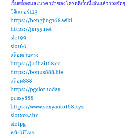
เว็บสล็อตและบาคาร่าของโครตดีเว็บนี้เล่นแล้วรวยจัดๆ
โจ๊กเกอร์123
https://hengjing168.wiki
https://jin55.net
slot99
slot66
สล็อตเว็บตรง
https://judhai168.co
https://bonus888.life
สล็อต888
https://pgslot.today
pussy888
https://www.sexyauto168.xyz
slotxo24hr
slotpg
หนังโป๊ไทย