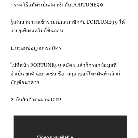
กรรมวิธีสมัครเป็นสมาชิกกับ FORTUNE99
ผู้เล่นสามารถเข้าร่วมเป็นสมาชิกกับ FORTUNE99 ได้
ง่ายๆเพียงแค่ไม่กี่ขั้นตอน:
1. กรอกข้อมูลการสมัคร
ไปที่หน้า FORTUNE99 สมัคร แล้วก็กรอกข้อมูลที่
จำเป็น ยกตัวอย่างเช่น ชื่อ-สกุล เบอร์โทรศัพท์ แล้วก็
บัญชีธนาคาร
2. ยืนยันตัวตนผ่าน OTP