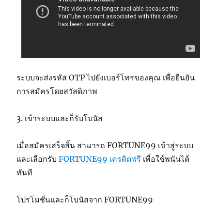
ระบบจะส่งรหัส OTP ไปยังเบอร์โทรของคุณ เพื่อยืนยัน
การสมัครโดยสวัสดิภาพ
3. เข้าระบบและก็รับโบนัส
เมื่อสมัครเสร็จสิ้น สามารถ FORTUNE99 เข้าสู่ระบบ
และเลือกรับ
FORTUNE99 เครดิตฟรี
เพื่อใช้พนันได้
ทันที
โปรโมชั่นและก็โบนัสจาก FORTUNE99