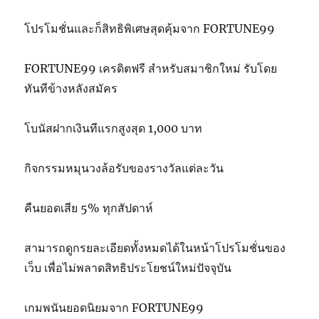
โปรโมชั่นและก็สิทธิพิเศษสุดคุ้มจาก FORTUNE99
FORTUNE99 เครดิตฟรี สำหรับสมาชิกใหม่ รับโดย
ทันทีข้างหลังสมัคร
โบนัสฝากเงินทีแรกสูงสุด 1,000 บาท
กิจกรรมหมุนวงล้อรับของรางวัลแต่ละวัน
คืนยอดเสีย 5% ทุกสัปดาห์
สามารถดูกรยละเอียดทั้งหมดได้ในหน้าโปรโมชั่นของ
เว็บ เพื่อไม่พลาดสิทธิประโยชน์ใหม่ปัจจุบัน
เกมพนันยอดนิยมจาก FORTUNE99