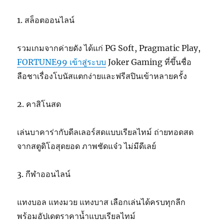
1. สล็อตออนไลน์
รวมเกมจากค่ายดัง ได้แก่ PG Soft, Pragmatic Play,
FORTUNE99 เข้าสู่ระบบ
Joker Gaming ที่ขึ้นชื่อ
ลือชาเรื่องโบนัสแตกง่ายและฟรีสปินเข้าหลายครั้ง
2. คาสิโนสด
เล่นบาคาร่ากับดีลเลอร์สดแบบเรียลไทม์ ถ่ายทอดสด
จากสตูดิโอสุดยอด ภาพชัดแจ๋ว ไม่มีดีเลย์
3. กีฬาออนไลน์
แทงบอล แทงมวย แทงบาส เลือกเล่นได้ครบทุกลีก
พร้อมอัปเดตราคาน้ำแบบเรียลไทม์