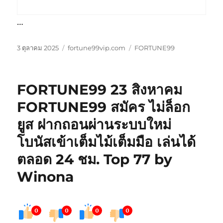
…
เขียน
หมวด
ป้าย
3 ตุลาคม 2025
fortune99vip.com
FORTUNE99
เมื่อ
หมู่
กำกับ
FORTUNE99 23 สิงหาคม
FORTUNE99 สมัคร ไม่ล็อก
ยูส ฝากถอนผ่านระบบใหม่
โบนัสเข้าเต็มไม้เต็มมือ เล่นได้
ตลอด 24 ชม. Top 77 by
Winona
0
0
0
0