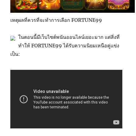
เหตุผลที่ควรที่จะทำการเลือก FORTUNE99
ในตอนนี้มีเว็บไซต์พนันออนไลน์เยอะมาก แต่สิ่งที่
ทำให้ FORTUNE99 ได้รับความนิยมเหนือคู่แข่ง
เป็น: