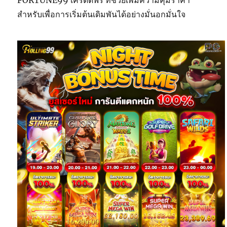
FORTUNE99 เครดิตฟรี ที่ช่วยเพิ่มความคุ้มราคา
สำหรับเพื่อการเริ่มต้นเดิมพันได้อย่างมั่นอกมั่นใจ