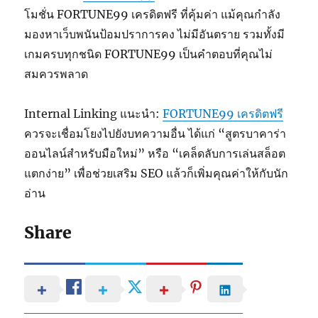
โมชั่น FORTUNE99 เครดิตฟรี ที่คุ้มค่า แม้คุณกำลัง
มองหาเว็บพนันป้อมปราการคง ไม่มีอันตราย รวมทั้งมี
เกมครบทุกชนิด FORTUNE99 เป็นคำตอบที่คุณไม่
สมควรพลาด
Internal Linking แนะนำ:
FORTUNE99 เครดิตฟรี
ควรจะเชื่อมโยงไปยังบทความอื่น ได้แก่ “สูตรบาคาร่า
ออนไลน์สำหรับมือใหม่” หรือ “เคล็ดลับการเล่นสล็อต
แตกง่าย” เพื่อช่วยเสริม SEO แล้วก็เพิ่มคุณค่าให้กับนัก
อ่าน
Share