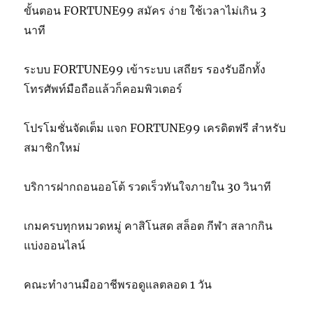
ขั้นตอน FORTUNE99 สมัคร ง่าย ใช้เวลาไม่เกิน 3
นาที
ระบบ FORTUNE99 เข้าระบบ เสถียร รองรับอีกทั้ง
โทรศัพท์มือถือแล้วก็คอมพิวเตอร์
โปรโมชั่นจัดเต็ม แจก FORTUNE99 เครดิตฟรี สำหรับ
สมาชิกใหม่
บริการฝากถอนออโต้ รวดเร็วทันใจภายใน 30 วินาที
เกมครบทุกหมวดหมู่ คาสิโนสด สล็อต กีฬา สลากกิน
แบ่งออนไลน์
คณะทำงานมืออาชีพรอดูแลตลอด 1 วัน