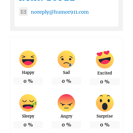
noreply@humor911.com
Happy
Sad
Excited
0
%
0
%
0
%
Sleepy
Angry
Surprise
0
%
0
%
0
%