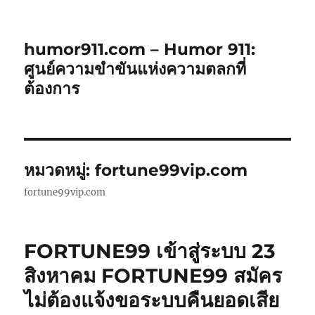
humor911.com – Humor 911:
ศูนย์ความขำขันแห่งความตลกที่
ต้องการ
หมวดหมู่:
fortune99vip.com
fortune99vip.com
FORTUNE99 เข้าสู่ระบบ 23
สิงหาคม FORTUNE99 สมัคร
ไม่ต้องแจ้งขอระบบคืนยอดเสีย