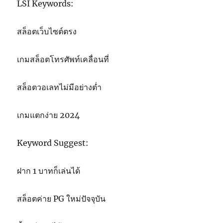
LSI Keywords:
สล็อตเว็บไซต์ตรง
เกมสล็อตโทรศัพท์เคลื่อนที่
สล็อตวอเลทไม่มีอย่างต่ำ
เกมแตกง่าย 2024
Keyword Suggest:
ฝาก 1 บาทก็เล่นได้
สล็อตค่าย PG ใหม่ปัจจุบัน