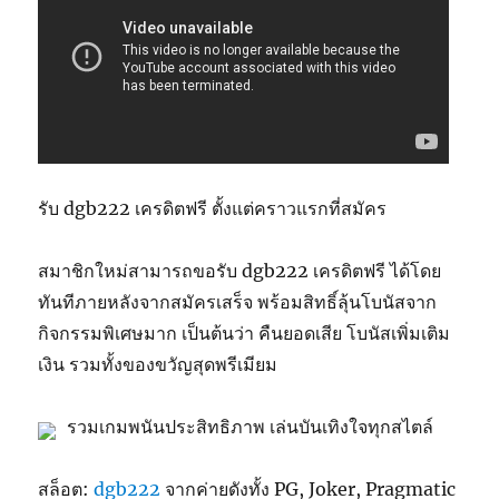
รับ dgb222 เครดิตฟรี ตั้งแต่คราวแรกที่สมัคร
สมาชิกใหม่สามารถขอรับ dgb222 เครดิตฟรี ได้โดย
ทันทีภายหลังจากสมัครเสร็จ พร้อมสิทธิ์ลุ้นโบนัสจาก
กิจกรรมพิเศษมาก เป็นต้นว่า คืนยอดเสีย โบนัสเพิ่มเติม
เงิน รวมทั้งของขวัญสุดพรีเมียม
รวมเกมพนันประสิทธิภาพ เล่นบันเทิงใจทุกสไตล์
สล็อต:
dgb222
จากค่ายดังทั้ง PG, Joker, Pragmatic