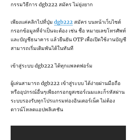
กรรมวิธีการ dgb222 สมัคร ไม่ยุ่งยาก
เพียงแค่คลิกไปที่ปุ่ม
dgb222
สมัคร บนหน้าเว็บไซต์
กรอกข้อมูลที่จำเป็นจะต้อง เช่น ชื่อ หมายเลขโทรศัพท์
และบัญชีธนาคาร แล้วยืนยัน OTP เพื่อเปิดใช้งานบัญชี
สามารถเริ่มเดิมพันได้ในทันที
เข้าสู่ระบบ dgb222 ได้ทุกแพลตฟอร์ม
ผู้เล่นสามารถ dgb222 เข้าสู่ระบบ ได้ง่ายผ่านมือถือ
หรืออุปกรณ์อื่นๆเพียงกรอกยูสเซอร์เนมและก็รหัสผ่าน
ระบบรองรับทุกโปรแกรมท่องอินเตอร์เน็ต ไม่ต้อง
ดาวน์โหลดแอปพลิเคชัน