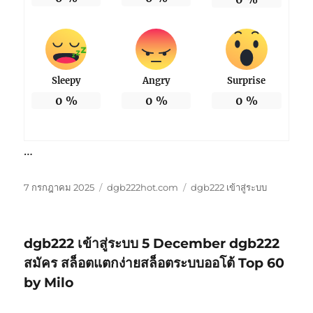
Sleepy
Angry
Surprise
0
%
0
%
0
%
…
เขียน
หมวด
ป้าย
7 กรกฎาคม 2025
dgb222hot.com
dgb222 เข้าสู่ระบบ
เมื่อ
หมู่
กำกับ
dgb222 เข้าสู่ระบบ 5 December dgb222
สมัคร สล็อตแตกง่ายสล็อตระบบออโต้ Top 60
by Milo