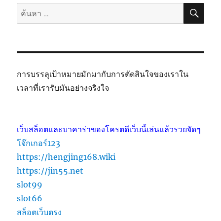
ค้นห
ค้นหา:
การบรรลุเป้าหมายมักมากับการตัดสินใจของเราใน
เวลาที่เรารับมันอย่างจริงใจ
เว็บสล็อตและบาคาร่าของโครตดีเว็บนี้เล่นแล้วรวยจัดๆ
โจ๊กเกอร์123
https://hengjing168.wiki
https://jin55.net
slot99
slot66
สล็อตเว็บตรง