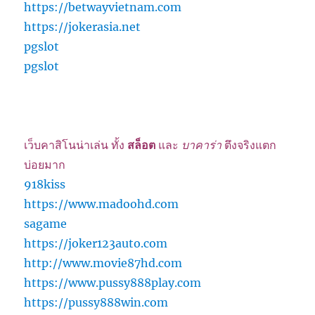
https://betwayvietnam.com
https://jokerasia.net
pgslot
pgslot
เว็บคาสิโนน่าเล่น ทั้ง
สล็อต
และ
บาคาร่า
ตึงจริงแตก
บ่อยมาก
918kiss
https://www.madoohd.com
sagame
https://joker123auto.com
http://www.movie87hd.com
https://www.pussy888play.com
https://pussy888win.com