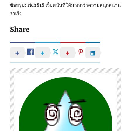
ข้อสรุป: rich818 เว็บพนันที่ให้มากกว่าความสนุกสนาน
ร่าเริง
Share