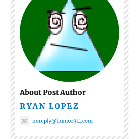
About Post Author
RYAN LOPEZ
noreply@humor911.com