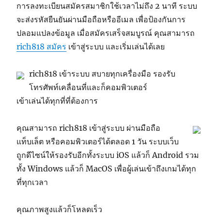
การลงทะเบียนสมัครสมาชิกใช้เวลาไม่ถึง 2 นาที ระบบ
จะส่งรหัสยืนยันผ่านมือถือหรืออีเมล เพื่อป้องกันการ
ปลอมแปลงข้อมูล เมื่อสมัครเสร็จสมบูรณ์ คุณสามารถ
rich818 สมัคร
เข้าสู่ระบบ และเริ่มเล่นได้เลย
rich818 เข้าระบบ สบายทุกเครื่องมือ รองรับ
โทรศัพท์เคลื่อนที่และก็คอมพิวเตอร์
เข้าเล่นได้ทุกที่ที่ต้องการ
คุณสามารถ rich818 เข้าสู่ระบบ ผ่านมือถือ
แท็บเล็ต หรือคอมพิวเตอร์ได้ตลอด 1 วัน ระบบเว็บ
ถูกดีไซน์ให้รองรับอีกทั้งระบบ iOS แล้วก็ Android รวม
ทั้ง Windows แล้วก็ MacOS เพื่อผู้เล่นเข้าถึงเกมได้ทุก
ที่ทุกเวลา
คุณภาพสูงแล้วก็โหลดเร็ว