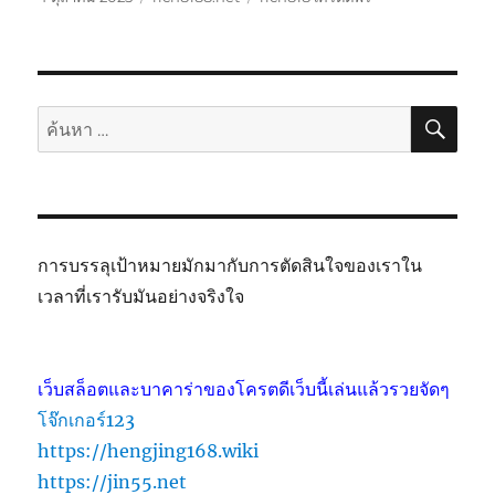
เมื่อ
หมู่
กำกับ
ค้นห
ค้นหา:
การบรรลุเป้าหมายมักมากับการตัดสินใจของเราใน
เวลาที่เรารับมันอย่างจริงใจ
เว็บสล็อตและบาคาร่าของโครตดีเว็บนี้เล่นแล้วรวยจัดๆ
โจ๊กเกอร์123
https://hengjing168.wiki
https://jin55.net