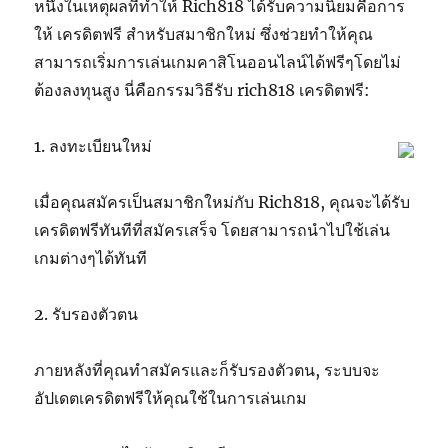
หนึ่งในเหตุผลที่ทำให้ Rich818 ได้รับความนิยมคือการ
ให้ เครดิตฟรี สำหรับสมาชิกใหม่ ซึ่งช่วยทำให้คุณ
สามารถเริ่มการเล่นเกมคาสิโนออนไลน์ได้ฟรีๆโดยไม่
ต้องลงทุนสูง นี่คือกรรมวิธีรับ rich818 เครดิตฟรี:
1. ลงทะเบียนใหม่
เมื่อคุณสมัครเป็นสมาชิกใหม่กับ Rich818, คุณจะได้รับ
เครดิตฟรีทันทีที่สมัครเสร็จ โดยสามารถนำไปใช้เล่น
เกมต่างๆได้ทันที
2. รับรองตัวตน
ภายหลังที่คุณทำสมัครและก็รับรองตัวตน, ระบบจะ
อัปเดตเครดิตฟรีให้คุณใช้ในการเล่นเกม