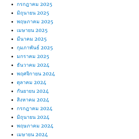
กรกฎาคม 2025
มิถุนายน 2025
พฤษภาคม 2025
เมษายน 2025
มีนาคม 2025
กุมภาพันธ์ 2025
มกราคม 2025
ธันวาคม 2024
พฤศจิกายน 2024
ตุลาคม 2024
กันยายน 2024
สิงหาคม 2024
กรกฎาคม 2024
มิถุนายน 2024
พฤษภาคม 2024
เมษายน 2024