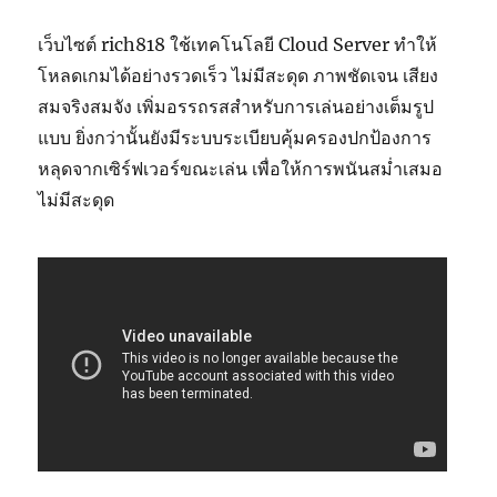
เว็บไซต์ rich818 ใช้เทคโนโลยี Cloud Server ทำให้
โหลดเกมได้อย่างรวดเร็ว ไม่มีสะดุด ภาพชัดเจน เสียง
สมจริงสมจัง เพิ่มอรรถรสสำหรับการเล่นอย่างเต็มรูป
แบบ ยิ่งกว่านั้นยังมีระบบระเบียบคุ้มครองปกป้องการ
หลุดจากเซิร์ฟเวอร์ขณะเล่น เพื่อให้การพนันสม่ำเสมอ
ไม่มีสะดุด