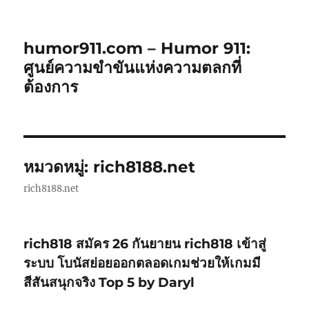
humor911.com – Humor 911:
ศูนย์ความขำขันแห่งความตลกที่
ต้องการ
หมวดหมู่:
rich8188.net
rich8188.net
rich818 สมัคร 26 กันยายน rich818 เข้าสู่
ระบบ โบนัสย่อยออกตลอดเกมช่วยให้เกมมี
สีสันสนุกจริง Top 5 by Daryl