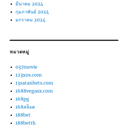
มีนาคม 2024
กุมภาพันธ์ 2024
มกราคม 2024
หมวดหมู่
037movie
123xos.com
13satanbets.com
1688vegasx.com
168pg
168สล็อต
188bet
188betth