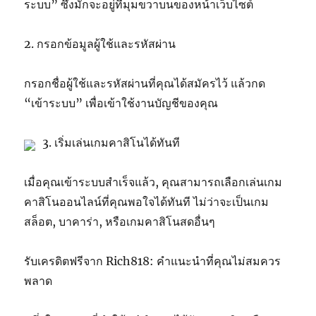
ระบบ” ซึ่งมักจะอยู่ที่มุมขวาบนของหน้าเว็บไซต์
2. กรอกข้อมูลผู้ใช้และรหัสผ่าน
กรอกชื่อผู้ใช้และรหัสผ่านที่คุณได้สมัครไว้ แล้วกด
“เข้าระบบ” เพื่อเข้าใช้งานบัญชีของคุณ
3. เริ่มเล่นเกมคาสิโนได้ทันที
เมื่อคุณเข้าระบบสำเร็จแล้ว, คุณสามารถเลือกเล่นเกม
คาสิโนออนไลน์ที่คุณพอใจได้ทันที ไม่ว่าจะเป็นเกม
สล็อต, บาคาร่า, หรือเกมคาสิโนสดอื่นๆ
รับเครดิตฟรีจาก Rich818: คำแนะนำที่คุณไม่สมควร
พลาด