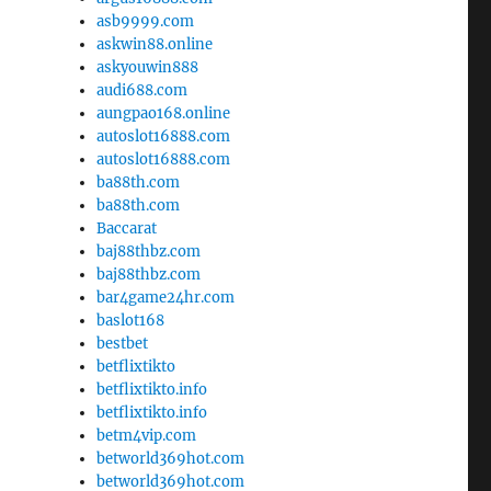
asb9999.com
askwin88.online
askyouwin888
audi688.com
aungpao168.online
autoslot16888.com
autoslot16888.com
ba88th.com
ba88th.com
Baccarat
baj88thbz.com
baj88thbz.com
bar4game24hr.com
baslot168
bestbet
betflixtikto
betflixtikto.info
betflixtikto.info
betm4vip.com
betworld369hot.com
betworld369hot.com