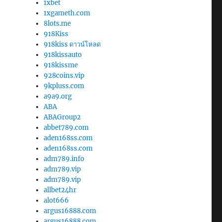
1xbet
1xgameth.com
8lots.me
918Kiss
918kiss ดาวน์โหลด
918kissauto
918kissme
928coins.vip
9kpluss.com
a9a9.org
ABA
ABAGroup2
abbet789.com
aden168ss.com
aden168ss.com
adm789.info
adm789.vip
adm789.vip
allbet24hr
alot666
argus16888.com
argus16888.com