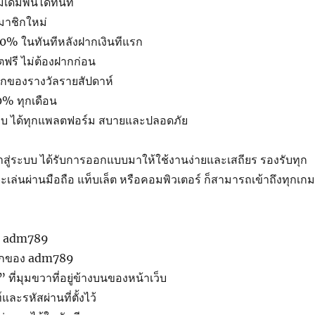
่มเดิมพันได้ทันที
มาชิกใหม่
00% ในทันทีหลังฝากเงินทีแรก
ฟรี ไม่ต้องฝากก่อน
จกของรางวัลรายสัปดาห์
10% ทุกเดือน
บบ ได้ทุกแพลตฟอร์ม สบายและปลอดภัย
สู่ระบบ ได้รับการออกแบบมาให้ใช้งานง่ายและเสถียร รองรับทุก
ะเล่นผ่านมือถือ แท็บเล็ต หรือคอมพิวเตอร์ ก็สามารถเข้าถึงทุกเกม
บบ adm789
หลักของ adm789
” ที่มุมขวาที่อยู่ข้างบนของหน้าเว็บ
ละรหัสผ่านที่ตั้งไว้