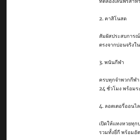
ทดลองเล่นฟรีสำหร
2. คาสิโนสด
สัมผัสประสบการณ์ค
ตรงจากบ่อนจริงใน
3. พนันกีฬา
ครบทุกจำพวกกีฬา 
24 ชั่วโมง พร้อม
4. ลอตเตอรี่ออนไล
เปิดให้แทงหวยทุกป
รวมทั้งยี่กี พร้อม