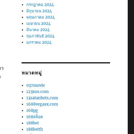
กรกฎาคม 2024
มิถุนายน 2024
พฤษภาคม 2024
เมษายน 2024
มีนาคม 2024
กุมภาพันธ์ 2024
มกราคม 2024
ยว
หมวดหมู่
อ
037movie
123xos.com
13satanbets.com
1688vegasx.com
168pg
168สล็อต
188bet
188betth