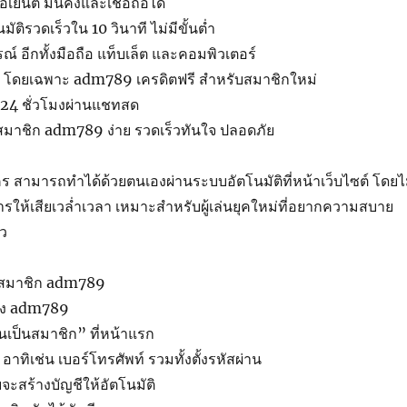
อเย่นต์ มั่นคงและเชื่อถือได้
ิรวดเร็วใน 10 วินาที ไม่มีขั้นต่ำ
รณ์ อีกทั้งมือถือ แท็บเล็ต และคอมพิวเตอร์
 โดยเฉพาะ adm789 เครดิตฟรี สำหรับสมาชิกใหม่
 24 ชั่วโมงผ่านแชทสด
นสมาชิก adm789 ง่าย รวดเร็วทันใจ ปลอดภัย
 สามารถทำได้ด้วยตนเองผ่านระบบอัตโนมัติที่หน้าเว็บไซต์ โดยไ
ารให้เสียเวล่ำเวลา เหมาะสำหรับผู้เล่นยุคใหม่ที่อยากความสบาย
็ว
สมาชิก adm789
ของ adm789
ยนเป็นสมาชิก” ที่หน้าแรก
อาทิเช่น เบอร์โทรศัพท์ รวมทั้งตั้งรหัสผ่าน
จะสร้างบัญชีให้อัตโนมัติ