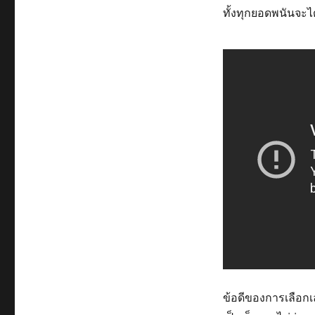
ทั้งทุกยอดพนันจะไ
ข้อดีของการเลือก