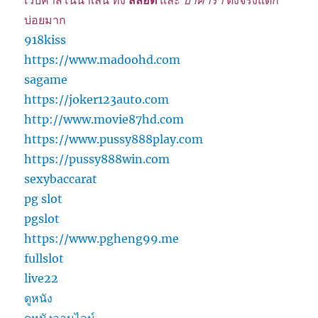
บ่อยมาก
918kiss
https://www.madoohd.com
sagame
https://joker123auto.com
http://www.movie87hd.com
https://www.pussy888play.com
https://pussy888win.com
sexybaccarat
pg slot
pgslot
https://www.pgheng99.me
fullslot
live22
ดูหนัง
ดูหนังออนไลน์