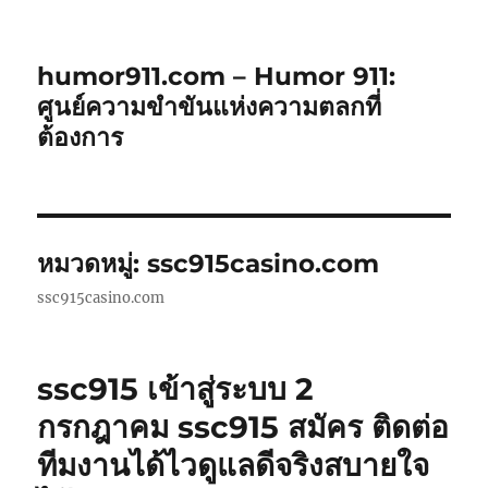
humor911.com – Humor 911:
ศูนย์ความขำขันแห่งความตลกที่
ต้องการ
หมวดหมู่:
ssc915casino.com
ssc915casino.com
ssc915 เข้าสู่ระบบ 2
กรกฎาคม ssc915 สมัคร ติดต่อ
ทีมงานได้ไวดูแลดีจริงสบายใจ