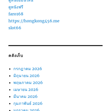
ดูหนังฟรี
faro168
https://hongkong456.me
slot66
คลังเก็บ
กรกฎาคม 2026
มิถุนายน 2026
พฤษภาคม 2026
เมษายน 2026
มีนาคม 2026
กุมภาพันธ์ 2026
มกราคม 2026