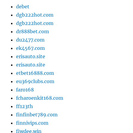
debet
dgb222hot.com
dgb222hot.com
dr888bet.com
du2477.com
ek4567.com
erisauto.site
erisauto.site
etbet16888.com
eu369clubs.com
faro168
fcharoenkit168.com
ff123th
finfinbet789.com
finnivips.com
fiwdee.win