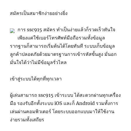
สมัครเป็นสมาชิกง่ายอย่างยิ่ง
การ ssc915 สมัคร ทำเป็นง่ายแล้วก็รวดเร็วทันใจ
เพียงแค่ใช้เบอร์โทรศัพท์มือถือรวมทั้งข้อมูล
รากฐานก็สามารถเริ่มต้นได้โดยทันที ระบบเก็บข้อมูล
ลูกค้าปลอดภัยด้วยมาตรฐานการเข้ารหัสขั้นสูง มั่นอก
มั่นใจได้ว่าไม่มีข้อมูลรั่วไหล
เข้าสู่ระบบได้ทุกที่ทุกเวลา
ผู้เล่นสามารถ ssc915 เข้าระบบ ได้สะดวกผ่านทุกเครื่อง
มือ รองรับอีกทั้งระบบ iOS และก็ Android รวมทั้งการ
เล่นผ่านคอมพิวเตอร์ โดยระบบออกแบบมาให้ใช้งาน
ง่ายรวมทั้งเสถียร