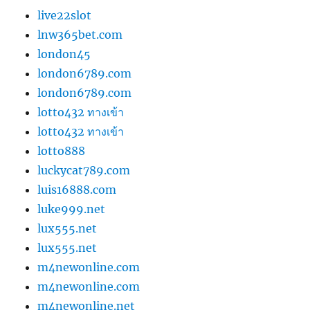
live22slot
lnw365bet.com
london45
london6789.com
london6789.com
lotto432 ทางเข้า
lotto432 ทางเข้า
lotto888
luckycat789.com
luis16888.com
luke999.net
lux555.net
lux555.net
m4newonline.com
m4newonline.com
m4newonline.net