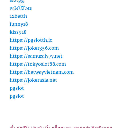
หนังโป๊ไทย
1xbetth
funny18
kiss918
https://pgslotth.io
https://joker356.com
https://samurai777.net
https://tokyoslot88.com
https://betwayvietnam.com
https://jokerasia.net
pgslot
pgslot
เว็บคาสิโนน่าเล่น ทั้ง
สล็อต
และ
บาคาร่า
ตึงจริงแตก