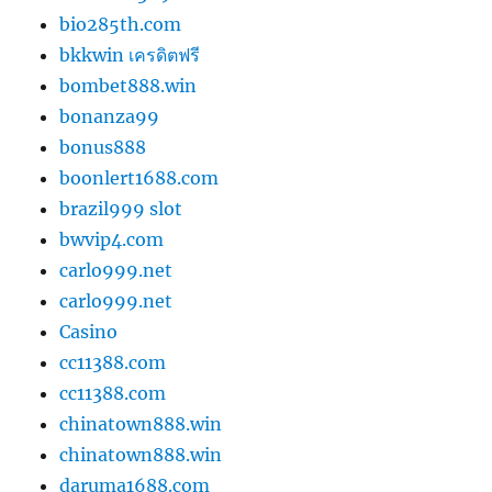
bio285th.com
bkkwin เครดิตฟรี
bombet888.win
bonanza99
bonus888
boonlert1688.com
brazil999 slot
bwvip4.com
carlo999.net
carlo999.net
Casino
cc11388.com
cc11388.com
chinatown888.win
chinatown888.win
daruma1688.com