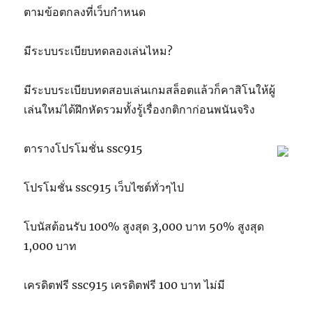
ตามข้อตกลงที่เว็บกำหนด
มีระบบระเบียบทดลองเล่นไหม?
มีระบบระเบียบทดสอบเล่นเกมสล็อตแล้วก็คาสิโนให้ผู้
เล่นใหม่ได้ฝึกหัดรวมทั้งรู้เรื่องกติกาก่อนพนันจริง
ตารางโปรโมชั่น ssc915
โปรโมชั่น ssc915 เว็บไซต์ทั่วๆไป
โบนัสต้อนรับ 100% สูงสุด 3,000 บาท 50% สูงสุด
1,000 บาท
เครดิตฟรี ssc915 เครดิตฟรี 100 บาท ไม่มี