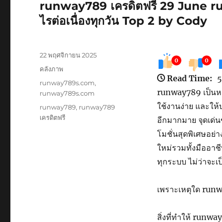
runway789 เครดิตฟรี 29 June runw
ไรต่อเนื่องทุกวัน Top 2 by Cody
เขียน
22 พฤศจิกายน 2025
0
0
เมื่อ
รูป
คลังภาพ
Read Time:
5
แบบ
หมวด
runway789s.com
,
เรื่อง
runway789 เป็นหนึ
หมู่
runway789s.com
ใช้งานง่าย และให้
ป้าย
runway789
,
runway789
กำกับ
เครดิตฟรี
อีกมากมาย จุดเด่นข
โมชั่นสุดพิเศษอย่าง
ใหม่รวมทั้งมืออาชี
ทุกระบบ ไม่ว่าจะ
เพราะเหตุใด runwa
สิ่งที่ทำให้ runwa