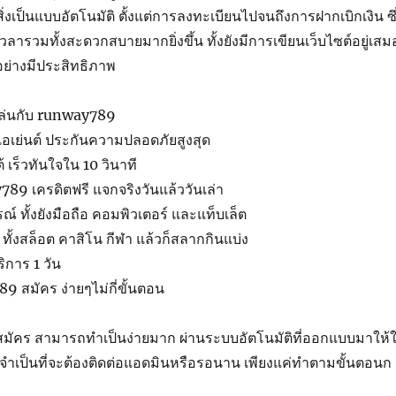
่งเป็นแบบอัตโนมัติ ตั้งแต่การลงทะเบียนไปจนถึงการฝากเบิกเงิน ซึ
นเวลารวมทั้งสะดวกสบายมากยิ่งขึ้น ทั้งยังมีการเขียนเว็บไซต์อยู่เสม
ด้อย่างมีประสิทธิภาพ
เล่นกับ runway789
นเอเย่นต์ ประกันความปลอดภัยสูงสุด
เร็วทันใจใน 10 วินาที
89 เครดิตฟรี แจกจริงวันแล้ววันเล่า
รณ์ ทั้งยังมือถือ คอมพิวเตอร์ และแท็บเล็ต
ทั้งสล็อต คาสิโน กีฬา แล้วก็สลากกินแบ่ง
ิการ 1 วัน
 สมัคร ง่ายๆไม่กี่ขั้นตอน
ัคร สามารถทำเป็นง่ายมาก ผ่านระบบอัตโนมัติที่ออกแบบมาให้ใ
่จำเป็นที่จะต้องติดต่อแอดมินหรือรอนาน เพียงแค่ทำตามขั้นตอนก