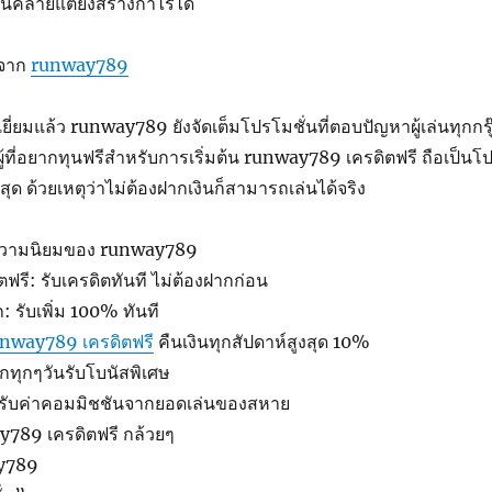
นคลายแต่ยังสร้างกำไรได้
ษจาก
runway789
ีเยี่ยมแล้ว runway789 ยังจัดเต็มโปรโมชั่นที่ตอบปัญหาผู้เล่นทุกกรุ
ู้ที่อยากทุนฟรีสำหรับการเริ่มต้น runway789 เครดิตฟรี ถือเป็นโ
่สุด ด้วยเหตุว่าไม่ต้องฝากเงินก็สามารถเล่นได้จริง
ับความนิยมของ runway789
รี: รับเครดิตทันที ไม่ต้องฝากก่อน
รับเพิ่ม 100% ทันที
nway789 เครดิตฟรี
คืนเงินทุกสัปดาห์สูงสุด 10%
ทุกๆวันรับโบนัสพิเศษ
รับค่าคอมมิชชันจากยอดเล่นของสหาย
789 เครดิตฟรี กล้วยๆ
ay789