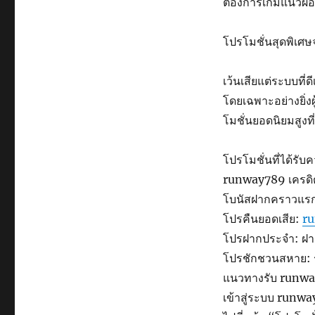
ต้องการเกมแนวผ่อ
โปรโมชั่นสุดพิเศ
เว้นเสียแต่ระบบที่ด
โดยเฉพาะอย่างยิ่งผ
โมชั่นยอดนิยมสูงที
โปรโมชั่นที่ได้ร
runway789 เครดิตฟ
โบนัสฝากคราวแรก: 
โปรคืนยอดเสีย:
ru
โปรฝากประจำ: ฝาก
โปรชักชวนสหาย: 
แนวทางรับ runway
เข้าสู่ระบบ runw