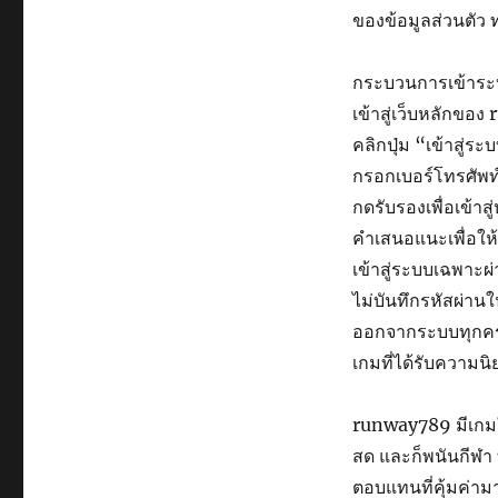
ของข้อมูลส่วนตัว 
กระบวนการเข้าร
เข้าสู่เว็บหลักขอ
คลิกปุ่ม “เข้าสู่ระ
กรอกเบอร์โทรศัพท์
กดรับรองเพื่อเข้าสู
คำเสนอแนะเพื่อให
เข้าสู่ระบบเฉพาะ
ไม่บันทึกรหัสผ่าน
ออกจากระบบทุกคร
เกมที่ได้รับความน
runway789 มีเกมให
สด และก็พนันกีฬา 
ตอบแทนที่คุ้มค่ามา