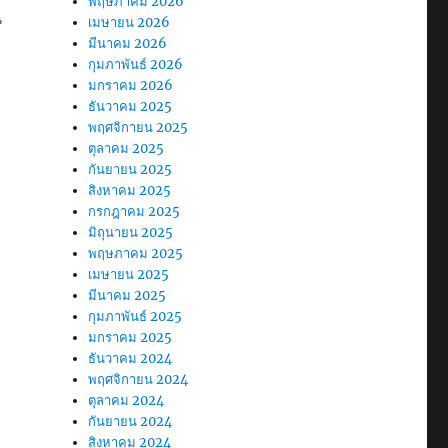
พฤษภาคม 2026
น
เมษายน 2026
มีนาคม 2026
กุมภาพันธ์ 2026
มกราคม 2026
ธันวาคม 2025
พฤศจิกายน 2025
ตุลาคม 2025
กันยายน 2025
สิงหาคม 2025
กรกฎาคม 2025
มิถุนายน 2025
พฤษภาคม 2025
เมษายน 2025
มีนาคม 2025
กุมภาพันธ์ 2025
มกราคม 2025
ธันวาคม 2024
พฤศจิกายน 2024
ตุลาคม 2024
กันยายน 2024
สิงหาคม 2024