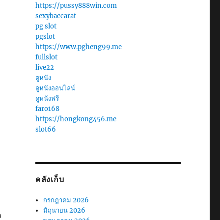
https://pussy888win.com
sexybaccarat
pg slot
pgslot
https://www.pgheng99.me
fullslot
live22
ดูหนัง
ดูหนังออนไลน์
ดูหนังฟรี
faro168
https://hongkong456.me
slot66
คลังเก็บ
กรกฎาคม 2026
มิถุนายน 2026
ล