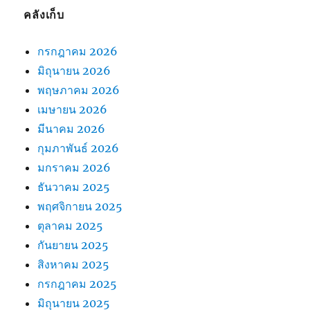
คลังเก็บ
กรกฎาคม 2026
มิถุนายน 2026
พฤษภาคม 2026
เมษายน 2026
มีนาคม 2026
กุมภาพันธ์ 2026
มกราคม 2026
ธันวาคม 2025
พฤศจิกายน 2025
ตุลาคม 2025
กันยายน 2025
สิงหาคม 2025
กรกฎาคม 2025
มิถุนายน 2025