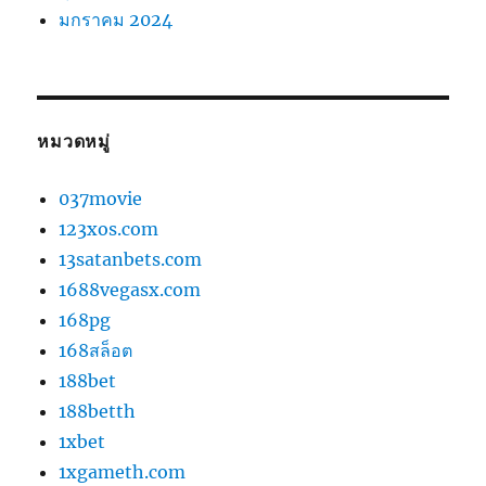
มกราคม 2024
หมวดหมู่
037movie
123xos.com
13satanbets.com
1688vegasx.com
168pg
168สล็อต
188bet
188betth
1xbet
1xgameth.com