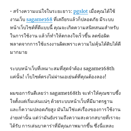
• สร้างความแน่ใจในระยะยาว:
pgslot
เมื่อคุณได้ใช้
งานเว็บ
sagame168
ที่เสถียรแล้วก็ปลอดภัย มีระบบ
หน้าเว็บไซต์ที่ดีแบบนี้ คุณจะเกิดความสนิทสนมสำหรับ
ในการใช้งาน แล้วก็ทำให้ตกลงใจเร็วขึ้น ลดข้อผิด
พลาดจากการใช้แรงงานผิดเพราะความไม่คุ้นได้ดิบได้ดี
มากมาย
ระบบหน้าเว็บที่เหมาะสมที่สุดจำต้อง sagame168th
แค่นั้น! เว็บไซต์ตรงไม่ผ่านเอเย่นต์ที่คุณต้องลอง!
ผมขอการันตีเลยว่า sagame168th จะทำให้คุณซาบซึ้ง
ใจตั้งแต่เริ่มเล่นแน่ๆ ด้วยระบบหน้าเว็บที่มีมาตรฐาน
และก็ความปลอดภัยสูง มันไม่ใช่แค่เรื่องของการใช้งาน
ง่ายเท่านั้น แต่ว่ามันยังรวมถึงความสะดวกสบายที่เราจะ
ได้รับ การเล่นบาคาร่าที่มีคุณภาพมากขึ้น ซึ่งนี่แหละ