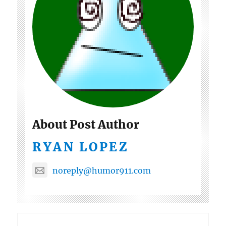
About Post Author
RYAN LOPEZ
noreply@humor911.com