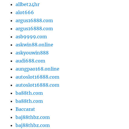
allbet24hr
alot666
argus16888.com
argus16888.com
asb9999.com
askwin88.online
askyouwin888
audi688.com
aungpao168.online
autoslot16888.com
autoslot16888.com
ba88th.com
ba88th.com
Baccarat
baj88thbz.com
baj88thbz.com