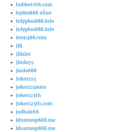
hubbet168.com
hydra888 สล็อต
infyplus888.info
infyplus888.info
item388.com
Jili
Jilislot
Jinda55
jinda888
Joker123
joker123auto
joker123th
Joker123th.com
judhai168
khumsup888.me
khumsup888.me