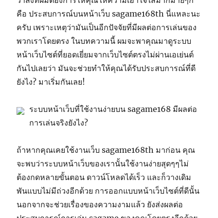
ว่าสิ่งที่ผมต้องการให้คุณให้ความเอาใจใส่มากมายๆก็
คือ ประสบการณ์บนหน้าเว็บ sagame168th นี่แหละนะ
ครับ เพราะเหตุว่ามันเป็นอีกปัจจัยที่มีผลต่อการเล่นของ
พวกเราโดยตรง ในบทความนี้ ผมจะพาคุณมาดูระบบ
หน้าเว็บไซต์ที่ยอดเยี่ยมจากเว็บไซต์ตรงไม่ผ่านเอเย่นต์
กันไปเลยว่า มันจะช่วยทำให้คุณได้รับประสบการณ์ที่ดี
ยังไง? มาเริ่มกันเลย!
ระบบหน้าเว็บที่ใช้งานง่ายบน sagame168 มีผลต่อ
การเล่นจริงยังไง?
ถ้าหากคุณเคยใช้งานเว็บ sagame168th มาก่อน คุณ
จะพบว่าระบบหน้าเว็บของเรานั้นใช้งานง่ายสุดๆๆไม่
ต้องกดหลายขั้นตอน ดาวน์โหลดได้เร็ว และก็วางเดิม
พันแบบไม่มีถ่วงอีกด้วย การออกแบบหน้าเว็บไซต์ที่ดีนั้น
นอกจากจะช่วยเรื่องของความงามแล้ว ยังส่งผลต่อ