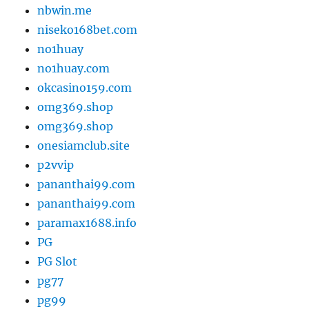
nbwin.me
niseko168bet.com
no1huay
no1huay.com
okcasino159.com
omg369.shop
omg369.shop
onesiamclub.site
p2vvip
pananthai99.com
pananthai99.com
paramax1688.info
PG
PG Slot
pg77
pg99