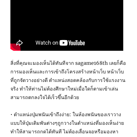
สิ่งที่คุณจะมองเห็นได้ทันทีจาก sagame168th เลยก็คือ
การมองเห็นและการเข้าถึงโครงสร้างหน้าเว็บ หน้าเว็บ
ที่ถูกจัดวางอย่างดี ตำแหน่งสอดคล้องกับการใช้แรงงาน
จริง ทำให้ท่านไม่ต้องศึกษาใหม่เมื่อใดก็ตามเข้าเล่น
สามารถตกลงใจได้เร็วขึ้นอีกด้วย
• ตำแหน่งปุ่มพนันเข้าถึงง่าย: ในห้องพนันของเราวาง
แบบให้ปุ่มเดิมพันต่างๆถูกวางในตำแหน่งที่มองเห็นง่าย
ทำให้สามารถกดได้ทันที ไม่ต้องเลื่อนจอหรือมองหา