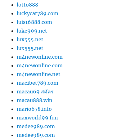
lotto888
luckycat789.com
luis16888.com
luke999.net
lux555.net
lux555.net
m4newonline.com
m4newonline.com
m4newonline.net
mac1bet789.com
macau69 สมัคร
macau888.win
mario678.info
maxworld99.fun
medee989.com
medee989.com