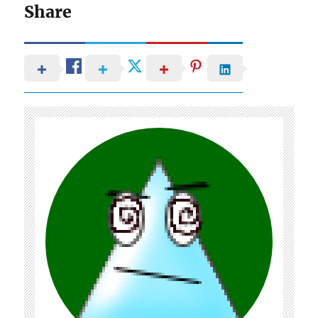
Share