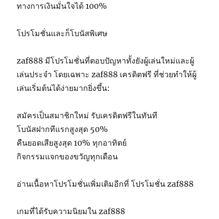
ทางการเงินมั่นใจได้ 100%
โปรโมชั่นและก็โบนัสพิเศษ
zaf888 มีโปรโมชั่นที่ตอบปัญหาทั้งยังผู้เล่นใหม่และผู้
เล่นประจำ โดยเฉพาะ zaf888 เครดิตฟรี ที่ช่วยทำให้ผู้
เล่นเริ่มต้นได้ง่ายมากยิ่งขึ้น:
สมัครเป็นสมาชิกใหม่ รับเครดิตฟรีในทันที
โบนัสฝากทีแรกสูงสุด 50%
คืนยอดเสียสูงสุด 10% ทุกอาทิตย์
กิจกรรมแจกของขวัญทุกเดือน
อ่านเนื้อหาโปรโมชั่นเพิ่มเติมอีกที่ โปรโมชั่น zaf888
เกมที่ได้รับความนิยมใน zaf888