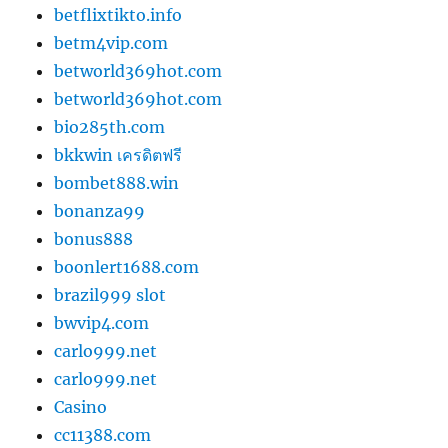
betflixtikto.info
betm4vip.com
betworld369hot.com
betworld369hot.com
bio285th.com
bkkwin เครดิตฟรี
bombet888.win
bonanza99
bonus888
boonlert1688.com
brazil999 slot
bwvip4.com
carlo999.net
carlo999.net
Casino
cc11388.com