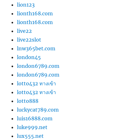
lion123
lionth168.com
lionth168.com
live22
live22slot
lnw365bet.com
london45
london6789.com
london6789.com
lotto432 ทางเข้า
lotto432 ทางเข้า
lotto888
luckycat789.com
luis16888.com
luke999.net
lux555.net