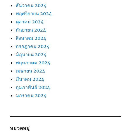
ธันวาคม 2024
พฤศจิกายน 2024
ตุลาคม 2024
กันยายน 2024
สิงหาคม 2024
กรกฎาคม 2024
มิถุนายน 2024
พฤษภาคม 2024
เมษายน 2024
มีนาคม 2024
กุมภาพันธ์ 2024
มกราคม 2024
หมวดหมู่