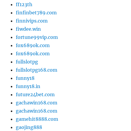
ff123th
finfinbet789.com
finnivips.com
fiwdee.win
fortune99vip.com
fox689ok.com
fox689ok.com
fullslotpg
fullslotpg168.com
funny18
funny18.in
future24bet.com
gachawin168.com
gachawin168.com
gamehit8888.com
gaojing888