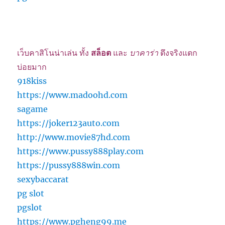
เว็บคาสิโนน่าเล่น ทั้ง
สล็อต
และ
บาคาร่า
ตึงจริงแตก
บ่อยมาก
918kiss
https://www.madoohd.com
sagame
https://joker123auto.com
http://www.movie87hd.com
https://www.pussy888play.com
https://pussy888win.com
sexybaccarat
pg slot
pgslot
https://www.pgheng99.me