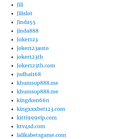
Jili
Jilislot
Jinda55
jinda888
Joker123
joker123auto
joker123th
Joker123th.com
judhai168
khumsup888.me
khumsup888.me
kingdom66n
kingxxxbet123.com
kitti999vip.com
ktv4sd.com
lalikabetsgame.com