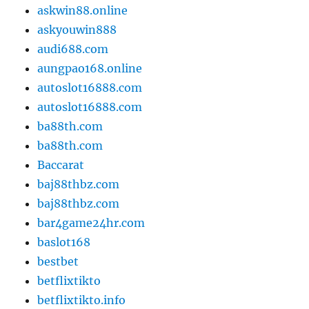
askwin88.online
askyouwin888
audi688.com
aungpao168.online
autoslot16888.com
autoslot16888.com
ba88th.com
ba88th.com
Baccarat
baj88thbz.com
baj88thbz.com
bar4game24hr.com
baslot168
bestbet
betflixtikto
betflixtikto.info