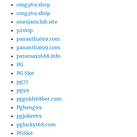
omg369.shop
omg369.shop
onesiamclub.site
p2vvip
pananthai99.com
pananthai99.com
paramax1688.info
PG
PG Slot
pg77
pg99
pggold168bet.com
Pgheng99
pgjoker69
pglucky168.com
PGSlot