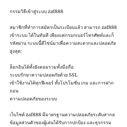
กรรมวิธีเข้าสู่ระบบ zaf888
สมาชิกที่ทำการสมัครเป็นระเบียบแล้ว สามารถ zaf888
เข้าระบบ ได้ในทันที เพียงแค่กรอกเบอร์โทรศัพท์และก็
รหัสผ่าน ระบบนี้ดีไซน์มาเพื่อความสะดวกและปลอดภัย
สูงสุด:
ล็อกอินได้ทั้งยังคอมรวมทั้งมือถือ
ระบบรักษาความปลอดภัยด้วย SSL
เข้าใช้งานได้ทุกฟีเจอร์ ทั้งโปรโมชั่น เกม และการฝาก
ถอน
ความปลอดภัยของระบบ
เว็บไซต์ zaf888 มีมาตรฐานความปลอดภัยระดับสากล
ข้อมูลส่วนตัวของผู้เล่นได้รับการปกป้อง และธุรกรรม