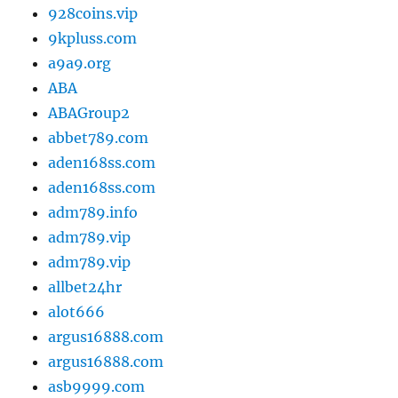
928coins.vip
9kpluss.com
a9a9.org
ABA
ABAGroup2
abbet789.com
aden168ss.com
aden168ss.com
adm789.info
adm789.vip
adm789.vip
allbet24hr
alot666
argus16888.com
argus16888.com
asb9999.com