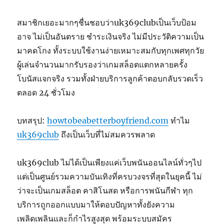
สมาชิกเยอะมากๆชื่นชอบว่าuk369clubเป็นเว็บป้อม
อาจ ไม่เป็นอันตราย ชำระเงินจริง ไม่มีประวัติความเป็น
มาคดโกง ทั้งระบบใช้งานง่ายเหมาะสมกับทุกเพศทุกวัย
ผู้เล่นจำนวนมากรับรองว่าเกมสล็อตแตกหลายครั้ง
โบนัสแจกจริง รวมทั้งฝ่ายบริการลูกค้าตอบกลับรวดเร็ว
ตลอด 24 ชั่วโมง
บทสรุป:
howtobeabetterboyfriend.com
ทำไม
uk369club
ถึงเป็นเว็บที่ไม่สมควรพลาด
uk369club ไม่ได้เป็นเพียงแค่เว็บพนันออนไลน์ทั่วๆไป
แต่เป็นศูนย์รวมความบันเทิงที่ครบวงจรที่สุดในยุคนี้ ไม่
ว่าจะเป็นเกมสล็อต คาสิโนสด หรือการพนันกีฬา ทุก
บริการถูกออกแบบมาให้ตอบปัญหาทั้งยังความ
เพลิดเพลินและก็กำไรสูงสุด พร้อมระบบสมัคร