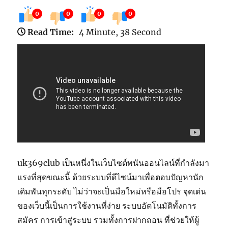
0
0
0
0
Read Time:
4 Minute, 38 Second
uk369club เป็นหนึ่งในเว็บไซต์พนันออนไลน์ที่กำลังมา
แรงที่สุดขณะนี้ ด้วยระบบที่ดีไซน์มาเพื่อตอบปัญหานัก
เดิมพันทุกระดับ ไม่ว่าจะเป็นมือใหม่หรือมือโปร จุดเด่น
ของเว็บนี้เป็นการใช้งานที่ง่าย ระบบอัตโนมัติทั้งการ
สมัคร การเข้าสู่ระบบ รวมทั้งการฝากถอน ที่ช่วยให้ผู้