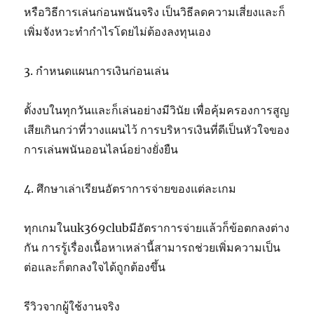
หรือวิธีการเล่นก่อนพนันจริง เป็นวิธีลดความเสี่ยงและก็
เพิ่มจังหวะทำกำไรโดยไม่ต้องลงทุนเอง
3. กำหนดแผนการเงินก่อนเล่น
ตั้งงบในทุกวันและก็เล่นอย่างมีวินัย เพื่อคุ้มครองการสูญ
เสียเกินกว่าที่วางแผนไว้ การบริหารเงินที่ดีเป็นหัวใจของ
การเล่นพนันออนไลน์อย่างยั่งยืน
4. ศึกษาเล่าเรียนอัตราการจ่ายของแต่ละเกม
ทุกเกมในuk369clubมีอัตราการจ่ายแล้วก็ข้อตกลงต่าง
กัน การรู้เรื่องเนื้อหาเหล่านี้สามารถช่วยเพิ่มความเป็น
ต่อและก็ตกลงใจได้ถูกต้องขึ้น
รีวิวจากผู้ใช้งานจริง