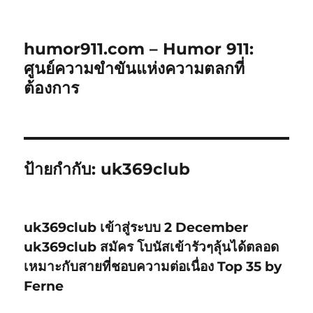
humor911.com – Humor 911:
ศูนย์ความขำขันแห่งความตลกที่
ต้องการ
ป้ายกำกับ:
uk369club
uk369club เข้าสู่ระบบ 2 December
uk369club สมัคร โบนัสเข้ารัวๆลุ้นได้ตลอด
เหมาะกับสายที่ชอบความต่อเนื่อง Top 35 by
Ferne