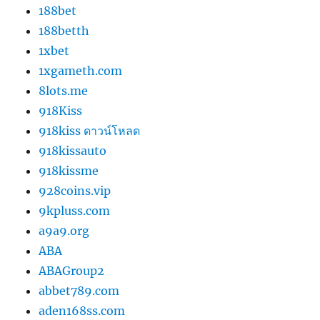
188bet
188betth
1xbet
1xgameth.com
8lots.me
918Kiss
918kiss ดาวน์โหลด
918kissauto
918kissme
928coins.vip
9kpluss.com
a9a9.org
ABA
ABAGroup2
abbet789.com
aden168ss.com