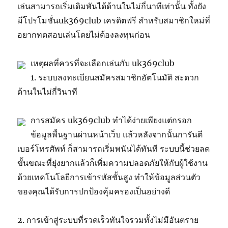
เล่นสามารถเริ่มเดิมพันได้ด้านในไม่กี่นาทีเท่านั้น ทั้งยัง
มีโปรโมชั่นuk369club เครดิตฟรี สำหรับสมาชิกใหม่ที่
อยากทดสอบเล่นโดยไม่ต้องลงทุนก่อน
เหตุผลที่ควรที่จะเลือกเล่นกับ uk369club
1. ระบบลงทะเบียนสมัครสมาชิกอัตโนมัติ สะดวก
ด้านในไม่กี่วินาที
การสมัคร uk369club ทำได้ง่ายเพียงแต่กรอก
ข้อมูลพื้นฐานผ่านหน้าเว็บ แล้วหลังจากนั้นการันตี
เบอร์โทรศัพท์ ก็สามารถเริ่มพนันได้ทันที ระบบนี้ช่วยลด
ขั้นขณะที่ยุ่งยากแล้วก็เพิ่มความปลอดภัยให้กับผู้ใช้งาน
ด้วยเทคโนโลยีการเข้ารหัสชั้นสูง ทำให้ข้อมูลส่วนตัว
ของคุณได้รับการปกป้องคุ้มครองเป็นอย่างดี
2. การเข้าสู่ระบบที่รวดเร็วทันใจรวมทั้งไม่มีอันตราย