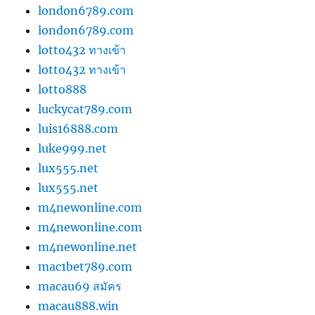
london6789.com
london6789.com
lotto432 ทางเข้า
lotto432 ทางเข้า
lotto888
luckycat789.com
luis16888.com
luke999.net
lux555.net
lux555.net
m4newonline.com
m4newonline.com
m4newonline.net
mac1bet789.com
macau69 สมัคร
macau888.win