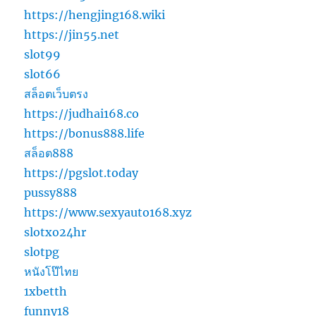
https://hengjing168.wiki
https://jin55.net
slot99
slot66
สล็อตเว็บตรง
https://judhai168.co
https://bonus888.life
สล็อต888
https://pgslot.today
pussy888
https://www.sexyauto168.xyz
slotxo24hr
slotpg
หนังโป๊ไทย
1xbetth
funny18