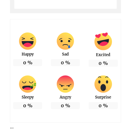
Happy
Sad
Excited
0
%
0
%
0
%
Sleepy
Angry
Surprise
0
%
0
%
0
%
…