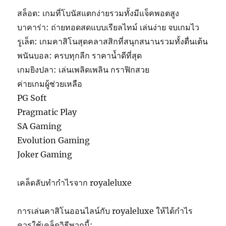
สล็อต: เกมที่โบนัสแตกง่ายรวมทั้งมีแจ็คพอตสูง
บาคาร่า: ถ่ายทอดสดแบบเรียลไทม์ เล่นง่าย จบเกมไว
รูเล็ต: เกมคาสิโนสุดคลาสสิกที่สนุกสนานรวมทั้งตื่นเต้น
พนันบอล: ครบทุกลีก ราคาน้ำดีที่สุด
เกมยิงปลา: เล่นเพลิดเพลิน กราฟิกสวย
ค่ายเกมผู้ช่วยเหลือ
PG Soft
Pragmatic Play
SA Gaming
Evolution Gaming
Joker Gaming
เคล็ดลับทำกำไรจาก royaleluxe
การเล่นคาสิโนออนไลน์กับ royaleluxe ให้ได้กำไร
ควรใช้เคล็ดวิธีพวกนี้: