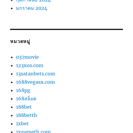
มกราคม 2024
หมวดหมู่
037movie
123xos.com
13satanbets.com
1688vegasx.com
168pg
168สล็อต
188bet
188betth
1xbet
1xgameth.com