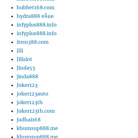
hubbet168.com
hydra888 สล็อต
infyplus888.info
infyplus888.info
item388.com
Jili
Jilislot
Jinda55
jinda888
Joker123
joker123auto
joker123th
Joker123th.com
judhai168
khumsup888.me
khumsup888.me