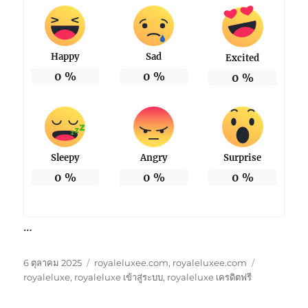
Happy
Sad
Excited
0
%
0
%
0
%
Sleepy
Angry
Surprise
0
%
0
%
0
%
…
เขียน
หมวด
ป้าย
6 ตุลาคม 2025
royaleluxee.com
,
royaleluxee.com
เมื่อ
หมู่
กำกับ
royaleluxe
,
royaleluxe เข้าสู่ระบบ
,
royaleluxe เครดิตฟรี