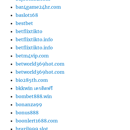
bar4game24hr.com
baslot168
bestbet
betflixtikto
betflixtikto.info
betflixtikto.info
betm4vip.com
betworld369hot.com
betworld369hot.com
bio285th.com
bkkwin เครดิตฟรี
bombet888.win
bonanza99
bonus888
boonlert1688.com
brazil999 slot