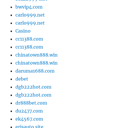
bwvip4.com
carlo999.net
carlo999.net
Casino
cc11388.com
cc11388.com
chinatown888.win
chinatown888.win
daruma1688.com
debet
dgb222hot.com
dgb222hot.com
dr888bet.com
du2477.com
ek4567.com
erisauto.site