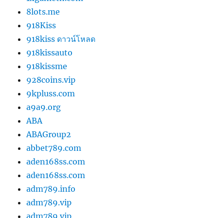
8lots.me
918Kiss
918kiss ดาวน์โหลด
918kissauto
918kissme
928coins.vip
9kpluss.com
a9a9.org
ABA
ABAGroup2
abbet789.com
aden168ss.com
aden168ss.com
adm789.info
adm789.vip
adm789.vip