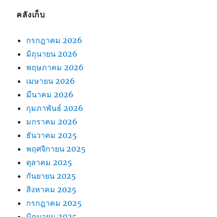
คลังเก็บ
กรกฎาคม 2026
มิถุนายน 2026
พฤษภาคม 2026
เมษายน 2026
มีนาคม 2026
กุมภาพันธ์ 2026
มกราคม 2026
ธันวาคม 2025
พฤศจิกายน 2025
ตุลาคม 2025
กันยายน 2025
สิงหาคม 2025
กรกฎาคม 2025
มิถุนายน 2025