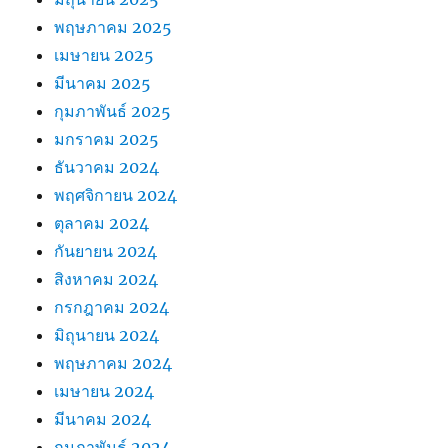
พฤษภาคม 2025
เมษายน 2025
มีนาคม 2025
กุมภาพันธ์ 2025
มกราคม 2025
ธันวาคม 2024
พฤศจิกายน 2024
ตุลาคม 2024
กันยายน 2024
สิงหาคม 2024
กรกฎาคม 2024
มิถุนายน 2024
พฤษภาคม 2024
เมษายน 2024
มีนาคม 2024
กุมภาพันธ์ 2024