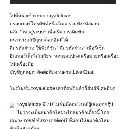
ไปที่หน้าเข้าระบบ royaleluxe
กรอกเบอร์โทรศัพท์หรืออีเมล รวมทั้งรหัสผ่าน
คลิก “เข้าสู่ระบบ” เพื่อเริ่มการเดิมพัน
แนวทางแก้ปัญหาล็อกอินมิได้
ลืมรหัสผ่าน: ใช้ฟังก์ชัน “ลืมรหัสผ่าน” เพื่อรีเซ็ต
อินเทอร์เน็ตไม่เสถียร: ทดลองแปลงเครือข่ายหรือเครื่อง
ไม้เครื่องมือ
บัญชีถูกหยุด: ติดต่อทีมงานผ่าน Live Chat
โปรโมชั่น royaleluxe เครดิตฟรี แล้วก็สิทธิพิเศษอื่นๆ
royaleluxe มีโปรโมชั่นที่ตอบโจทย์ผู้เล่นทุกกรุ๊ป
ไม่ว่าจะเป็นสมาชิกใหม่หรือสมาชิกเดี๋ยวนี้ โดย
เฉพาะ royaleluxe เครดิตฟรี ที่มอบให้สมาชิกใหม่
ทันทีหลังสมัคร