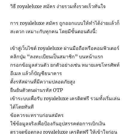
วิธี royaleluxe สมัคร ง่ายรวมทั้งรวดเร็วทันใจ
การ royaleluxe สมัคร ถูกออกแบบให้ทำได้ง่ายแล้วก็
สะดวก เหมาะกับทุกคน โดยมีขั้นตอนดังนี้:
เข้าสู่เว็บไซต์ royaleluxe ผ่านมือถือหรือคอมพิวเตอร์
คลิกปุ่ม “ลงทะเบียนเป็นสมาชิก” บนหน้าแรก
กรอกข้อมูลส่วนตัว ยกตัวอย่างเช่น หมายเลขโทรศัพท์
อีเมล แล้วก็บัญชีธนาคาร
ตั้งรหัสผ่านที่มีความปลอดภัยสูง
ยืนยันตัวตนผ่านรหัส OTP
เข้าระบบเพื่อรับ royaleluxe เครดิตฟรี รวมทั้งเริ่มเล่น
ได้โดยทันที
ข้อควรจะทราบก่อนสมัคร
ใช้ข้อมูลจริงเพื่อป้องกันอุปสรรคต่อการเบิกเงิน
ตรวจดูข้อตกลง royaleluxe เครดิตฟรี ให้เข้าใจก่อน