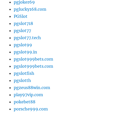
pgjoker69
pglucky168.com
PGSlot
pgslot718
pgslot77
pgslot77.tech
pgslot99
pgslot99.in
pgslot999bets.com
pgslot999bets.com
pgslotfish
pgslotth
pgzeus88win.com
play97vip.com
pokebet88
porsche999.com