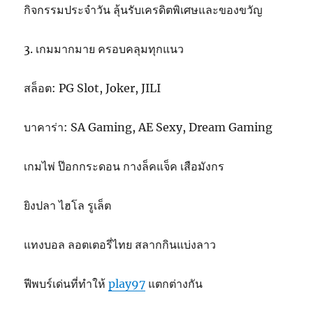
กิจกรรมประจำวัน ลุ้นรับเครดิตพิเศษและของขวัญ
3. เกมมากมาย ครอบคลุมทุกแนว
สล็อต: PG Slot, Joker, JILI
บาคาร่า: SA Gaming, AE Sexy, Dream Gaming
เกมไพ่ ป๊อกกระดอน กางล็คแจ็ค เสือมังกร
ยิงปลา ไฮโล รูเล็ต
แทงบอล ลอตเตอรี่ไทย สลากกินแบ่งลาว
ฟีพบร์เด่นที่ทำให้
play97
แตกต่างกัน