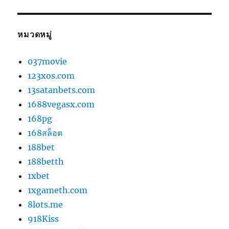
หมวดหมู่
037movie
123xos.com
13satanbets.com
1688vegasx.com
168pg
168สล็อต
188bet
188betth
1xbet
1xgameth.com
8lots.me
918Kiss