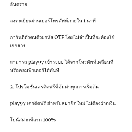
อันตราย
ลงทะเบียนผ่านเบอร์โทรศัพท์ภายใน 1 นาที
การันตีตัวตนด้วยรหัส OTP โดยไม่จำเป็นที่จะต้องใช้
เอกสาร
สามารถ play97 เข้าระบบ ได้จากโทรศัพท์เคลื่อนที่
หรือคอมพิวเตอร์ได้ทันที
2. โปรโมชั่นเครดิตฟรีที่คุ้มค่าทุกการเริ่มต้น
play97 เครดิตฟรี สำหรับสมาชิกใหม่ ไม่ต้องฝากเงิน
โบนัสฝากทีแรก 100%