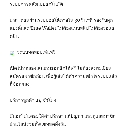
ระบบการคลังแบบอัตโนมัติ
ฝาก-ถอนผ่านระบบออโต้ภายใน 30 วินาที รองรับทุก
แบงค์และ True Wallet ไม่ต้องแนบสลิป ไม่ต้องรอแอ
ดมิน
ระบบทดสอบเล่นฟรี
เปิดให้ทดลองเล่นเกมยอดฮิตได้ฟรี ไม่ต้องลงทะเบียน
สมัครสมาชิกก่อน เพื่อผู้เล่นได้ทำความเข้าใจระบบแล้ว
ก็ข้อตกลง
บริการลูกค้า 24 ชั่วโมง
มีแอดไม่นคอยให้คำปรึกษา แก้ปัญหา และดูแลสมาชิก
ผ่านไลน์รวมทั้งแชทสดทั้งวัน