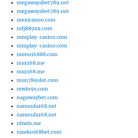
megawaysbet789.net
megawaysbet789.net
mexicanoo.com
mfj889xx.com
mmplay-casino.com
mmplay-casino.com
mono16888.com
msx168.me
msx168.me
mun789slot.com
mwin9s.com
nagawaybet.com
namoufa168.net
namoufa168.net
nbwin.me
niseko168bet.com