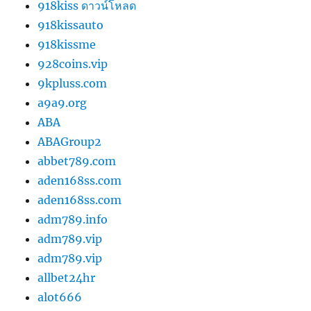
918kiss ดาวน์โหลด
918kissauto
918kissme
928coins.vip
9kpluss.com
a9a9.org
ABA
ABAGroup2
abbet789.com
aden168ss.com
aden168ss.com
adm789.info
adm789.vip
adm789.vip
allbet24hr
alot666