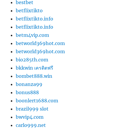
bestbet
betflixtikto
betflixtikto.info
betflixtikto.info
betm4vip.com
betworld369hot.com
betworld369hot.com
bio285th.com
bkkwin เครดิตฟรี
bombet888.win
bonanza99
bonus888
boonlert1688.com
brazil999 slot
bwvip4.com
carlo999.net