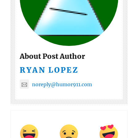
About Post Author
RYAN LOPEZ
noreply@humor911.com