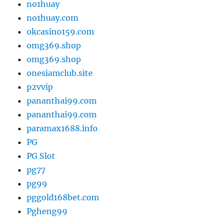
no1huay
no1huay.com
okcasino159.com
omg369.shop
omg369.shop
onesiamclub.site
p2vvip
pananthai99.com
pananthai99.com
paramax1688.info
PG
PG Slot
pg77
pg99
pggold168bet.com
Pgheng99