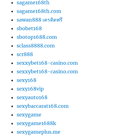
sagame168th
sagame168th.com
sawan888 เครดิตฟรี
sbobet168
sbotop1688.com
sclass8888.com
scr888
sexxybet168-casino.com
sexxybet168-casino.com
sexy168
sexy168vip
sexyauto168
sexybaccarat168.com
sexygame
sexygame1688k
sexygameplus.me