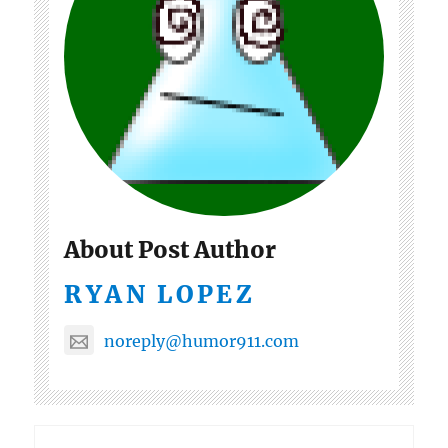
About Post Author
RYAN LOPEZ
noreply@humor911.com