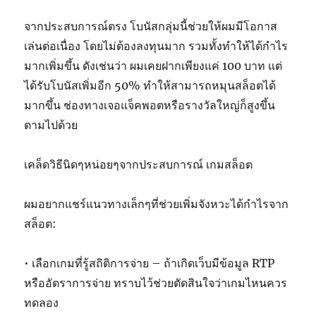
จากประสบการณ์ตรง โบนัสกลุ่มนี้ช่วยให้ผมมีโอกาส
เล่นต่อเนื่อง โดยไม่ต้องลงทุนมาก รวมทั้งทำให้ได้กำไร
มากเพิ่มขึ้น ดังเช่นว่า ผมเคยฝากเพียงแค่ 100 บาท แต่
ได้รับโบนัสเพิ่มอีก 50% ทำให้สามารถหมุนสล็อตได้
มากขึ้น ช่องทางเจอแจ็คพอตหรือรางวัลใหญ่ก็สูงขึ้น
ตามไปด้วย
เคล็ดวิธีนิดๆหน่อยๆจากประสบการณ์ เกมสล็อต
ผมอยากแชร์แนวทางเล็กๆที่ช่วยเพิ่มจังหวะได้กำไรจาก
สล็อต:
• เลือกเกมที่รู้สถิติการจ่าย – ถ้าเกิดเว็บมีข้อมูล RTP
หรืออัตราการจ่าย ทราบไว้ช่วยตัดสินใจว่าเกมไหนควร
ทดลอง