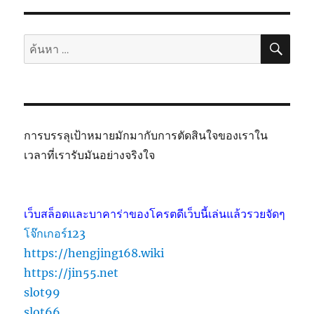
ค้นห
ค้นหา:
การบรรลุเป้าหมายมักมากับการตัดสินใจของเราใน
เวลาที่เรารับมันอย่างจริงใจ
เว็บสล็อตและบาคาร่าของโครตดีเว็บนี้เล่นแล้วรวยจัดๆ
โจ๊กเกอร์123
https://hengjing168.wiki
https://jin55.net
slot99
slot66