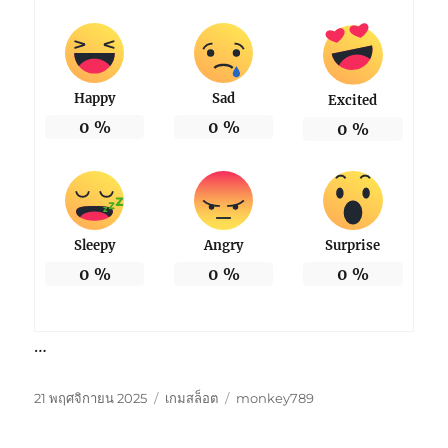
Happy
Sad
Excited
0
%
0
%
0
%
Sleepy
Angry
Surprise
0
%
0
%
0
%
…
เขียน
หมวด
ป้าย
21 พฤศจิกายน 2025
เกมสล็อต
monkey789
เมื่อ
หมู่
กำกับ