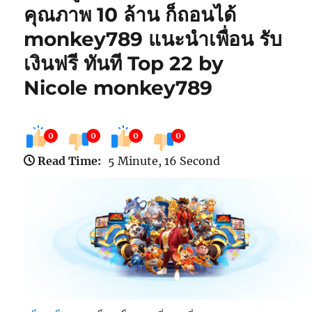
คุณภาพ 10 ล้าน ก็ถอนได้
monkey789 แนะนำเพื่อน รับ
เงินฟรี ทันที Top 22 by
Nicole monkey789
0
0
0
0
Read Time:
5 Minute, 16 Second