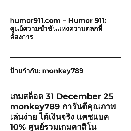
humor911.com – Humor 911:
ศูนย์ความขำขันแห่งความตลกที่
ต้องการ
ป้ายกำกับ:
monkey789
เกมสล็อต 31 December 25
monkey789 การันตีคุณภาพ
เล่นง่าย ได้เงินจริง แคชแบค
10% ศูนย์รวมเกมคาสิโน