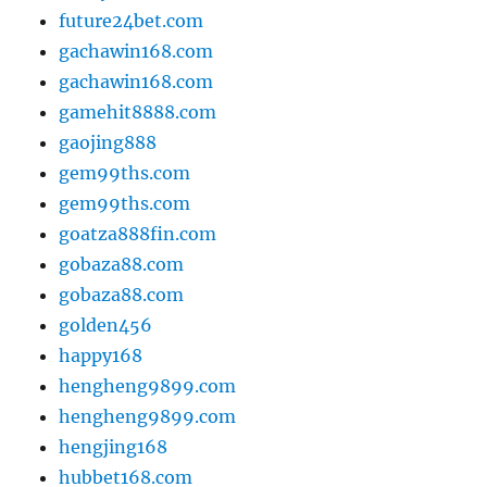
future24bet.com
gachawin168.com
gachawin168.com
gamehit8888.com
gaojing888
gem99ths.com
gem99ths.com
goatza888fin.com
gobaza88.com
gobaza88.com
golden456
happy168
hengheng9899.com
hengheng9899.com
hengjing168
hubbet168.com