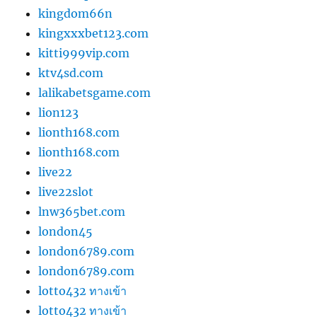
kingdom66n
kingxxxbet123.com
kitti999vip.com
ktv4sd.com
lalikabetsgame.com
lion123
lionth168.com
lionth168.com
live22
live22slot
lnw365bet.com
london45
london6789.com
london6789.com
lotto432 ทางเข้า
lotto432 ทางเข้า