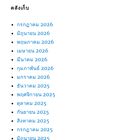
คลังเก็บ
กรกฎาคม 2026
มิถุนายน 2026
พฤษภาคม 2026
เมษายน 2026
มีนาคม 2026
กุมภาพันธ์ 2026
มกราคม 2026
ธันวาคม 2025
พฤศจิกายน 2025
ตุลาคม 2025
กันยายน 2025
สิงหาคม 2025
กรกฎาคม 2025
มิถุนายน 2025