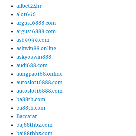
allbet24hr
alot666
argus16888.com
argus16888.com
asb9999.com
askwin88.online
askyouwin888
audi688.com
aungpao168.online
autoslot16888.com
autoslot16888.com
ba88th.com
ba88th.com
Baccarat
baj88thbz.com
baj88thbz.com