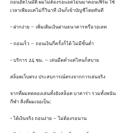
ถอนอัตโนมัติ ผมไม่ต้องรอแอดไม่นมาคอนเฟิร์ม ใช้
เวลาเพียงแค่ไม่กี่วินาที เงินก็เข้าบัญชีโดยทันที
• ฝากง่าย – เพิ่มเติมเงินผ่านธนาคารหรือวอเลท
• ถอนเร็ว – ถอนเงินกี่ครั้งก็ได้ ไม่มีขั้นต่ำ
• บริการ 24 ชม. – เล่นมืดค่ำแค่ไหนก็สบาย
สล็อตเว็บตรง ประสบการณ์ตรงจากการเล่นจริง
จากที่ผมทดลองเล่นทั้งยังสล็อต บาคาร่า รวมทั้งพนัน
กีฬา สิ่งที่ผมเจอเป็น:
• ได้เงินจริง ถอนง่าย – ไม่ต้องรอนาน