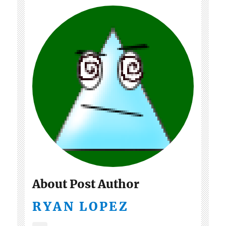
About Post Author
RYAN LOPEZ