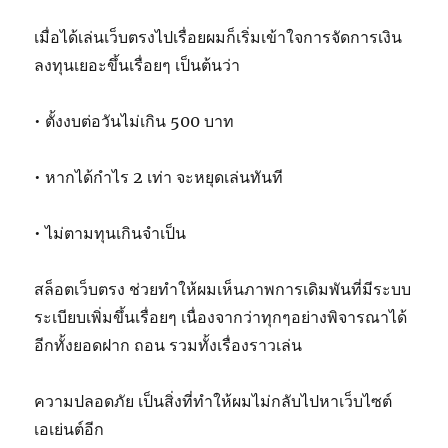
เมื่อได้เล่นเว็บตรงไปเรื่อยผมก็เริ่มเข้าใจการจัดการเงิน
ลงทุนเยอะขึ้นเรื่อยๆ เป็นต้นว่า
• ตั้งงบต่อวันไม่เกิน 500 บาท
• หากได้กำไร 2 เท่า จะหยุดเล่นทันที
• ไม่ตามทุนเกินจำเป็น
สล็อตเว็บตรง ช่วยทำให้ผมเห็นภาพการเดิมพันที่มีระบบ
ระเบียบเพิ่มขึ้นเรื่อยๆ เนื่องจากว่าทุกๆอย่างพิจารณาได้
อีกทั้งยอดฝาก ถอน รวมทั้งเรื่องราวเล่น
ความปลอดภัย เป็นสิ่งที่ทำให้ผมไม่กลับไปหาเว็บไซต์
เอเย่นต์อีก