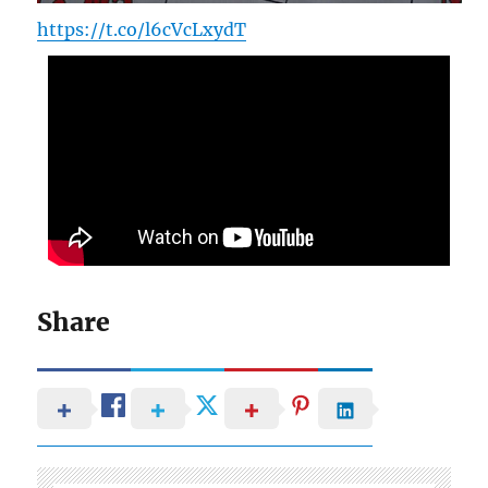
https://t.co/l6cVcLxydT
Share