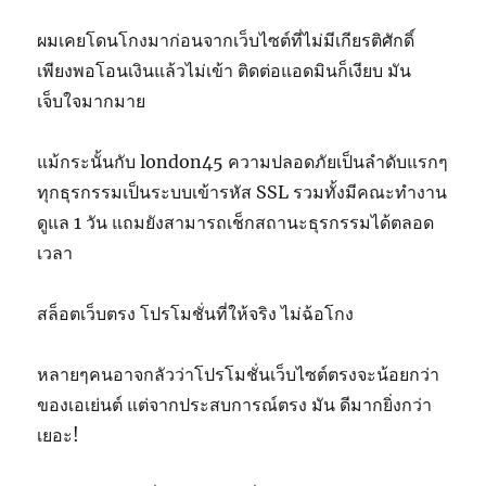
ผมเคยโดนโกงมาก่อนจากเว็บไซต์ที่ไม่มีเกียรติศักดิ์
เพียงพอโอนเงินแล้วไม่เข้า ติดต่อแอดมินก็เงียบ มัน
เจ็บใจมากมาย
แม้กระนั้นกับ london45 ความปลอดภัยเป็นลำดับแรกๆ
ทุกธุรกรรมเป็นระบบเข้ารหัส SSL รวมทั้งมีคณะทำงาน
ดูแล 1 วัน แถมยังสามารถเช็กสถานะธุรกรรมได้ตลอด
เวลา
สล็อตเว็บตรง โปรโมชั่นที่ให้จริง ไม่ฉ้อโกง
หลายๆคนอาจกลัวว่าโปรโมชั่นเว็บไซต์ตรงจะน้อยกว่า
ของเอเย่นต์ แต่จากประสบการณ์ตรง มัน ดีมากยิ่งกว่า
เยอะ!