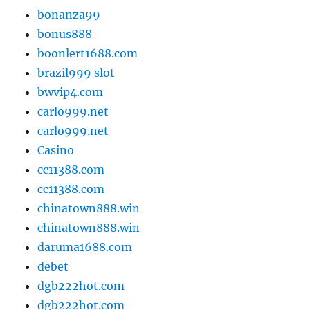
bonanza99
bonus888
boonlert1688.com
brazil999 slot
bwvip4.com
carlo999.net
carlo999.net
Casino
cc11388.com
cc11388.com
chinatown888.win
chinatown888.win
daruma1688.com
debet
dgb222hot.com
dgb222hot.com