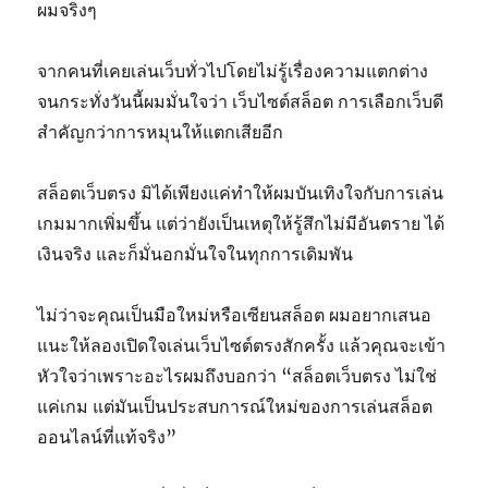
ผมจริงๆ
จากคนที่เคยเล่นเว็บทั่วไปโดยไม่รู้เรื่องความแตกต่าง
จนกระทั่งวันนี้ผมมั่นใจว่า เว็บไซต์สล็อต การเลือกเว็บดี
สำคัญกว่าการหมุนให้แตกเสียอีก
สล็อตเว็บตรง มิได้เพียงแค่ทำให้ผมบันเทิงใจกับการเล่น
เกมมากเพิ่มขึ้น แต่ว่ายังเป็นเหตุให้รู้สึกไม่มีอันตราย ได้
เงินจริง และก็มั่นอกมั่นใจในทุกการเดิมพัน
ไม่ว่าจะคุณเป็นมือใหม่หรือเซียนสล็อต ผมอยากเสนอ
แนะให้ลองเปิดใจเล่นเว็บไซต์ตรงสักครั้ง แล้วคุณจะเข้า
หัวใจว่าเพราะอะไรผมถึงบอกว่า “สล็อตเว็บตรง ไม่ใช่
แค่เกม แต่มันเป็นประสบการณ์ใหม่ของการเล่นสล็อต
ออนไลน์ที่แท้จริง”