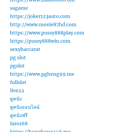
sagame
https://joker123auto.com
http://www.movie87hd.com
https://www.pussy888play.com
https://pussy888win.com
sexybaccarat
pg slot
pgslot
https://www.pgheng99.me
fullslot
live22
ดูหนัง
ดูหนังออนไลน์
ดูหนังฟรี
faro168
https://hongkong456.me