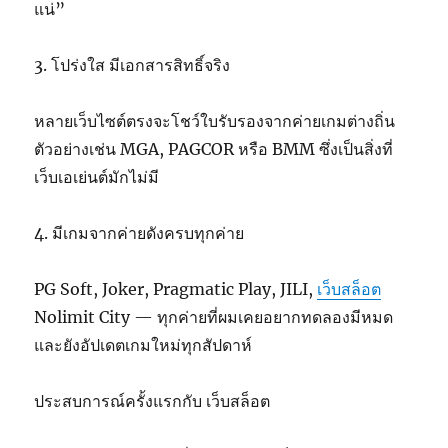
แน่”
3. โปร่งใส มีเอกสารสิทธิ์จริง
หลายเว็บไซต์ตรงจะโชว์ใบรับรองจากค่ายเกมต่างถิ่น
ตัวอย่างเช่น MGA, PAGCOR หรือ BMM ซึ่งเป็นสิ่งที่
เว็บเอเย่นต์มักไม่มี
4. มีเกมจากค่ายดังครบทุกค่าย
PG Soft, Joker, Pragmatic Play, JILI,
เว็บสล็อต
Nolimit City — ทุกค่ายที่ผมเคยอยากทดลองมีหมด
และยังอัปเดตเกมใหม่ทุกสัปดาห์
ประสบการณ์ครั้งแรกกับ เว็บสล็อต