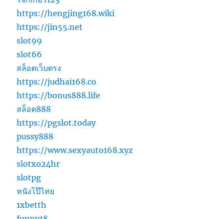
https://hengjing168.wiki
https://jin55.net
slot99
slot66
สล็อตเว็บตรง
https://judhai168.co
https://bonus888.life
สล็อต888
https://pgslot.today
pussy888
https://www.sexyauto168.xyz
slotxo24hr
slotpg
หนังโป๊ไทย
1xbetth
funny18