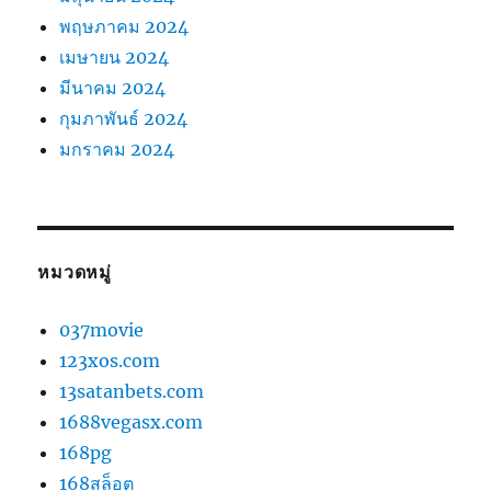
พฤษภาคม 2024
เมษายน 2024
มีนาคม 2024
กุมภาพันธ์ 2024
มกราคม 2024
หมวดหมู่
037movie
123xos.com
13satanbets.com
1688vegasx.com
168pg
168สล็อต