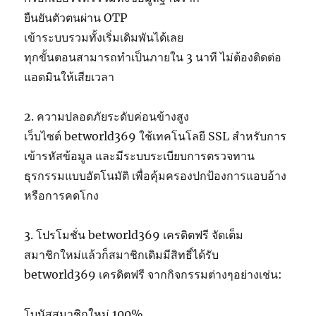
ยืนยันตัวตนผ่าน OTP
เข้าระบบรวมทั้งเริ่มเดิมพันได้เลย
ทุกขั้นตอนสามารถทำเป็นภายใน 3 นาที ไม่ต้องติดต่อ
แอดมินให้เสียเวลา
2. ความปลอดภัยระดับค่อนข้างสูง
เว็บไซต์ betworld369 ใช้เทคโนโลยี SSL สำหรับการ
เข้ารหัสข้อมูล และมีระบบระเบียบการตรวจทาน
ธุรกรรมแบบอัตโนมัติ เพื่อคุ้มครองปกป้องการแอบอ้าง
หรือการคดโกง
3. โปรโมชั่น betworld369 เครดิตฟรี จัดเต็ม
สมาชิกใหม่แล้วก็สมาชิกเดิมมีสิทธิ์ได้รับ
betworld369 เครดิตฟรี จากกิจกรรมต่างๆอย่างเช่น:
โบนัสสมาชิกใหม่ 100%