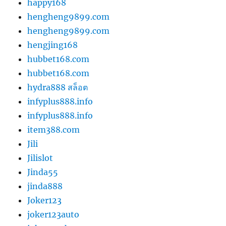
happy168
hengheng9899.com
hengheng9899.com
hengjing168
hubbet168.com
hubbet168.com
hydra888 สล็อต
infyplus888.info
infyplus888.info
item388.com
Jili
Jilislot
Jinda55
jinda888
Joker123
joker123auto