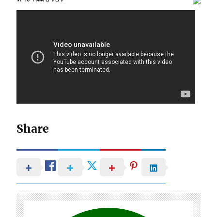
Share