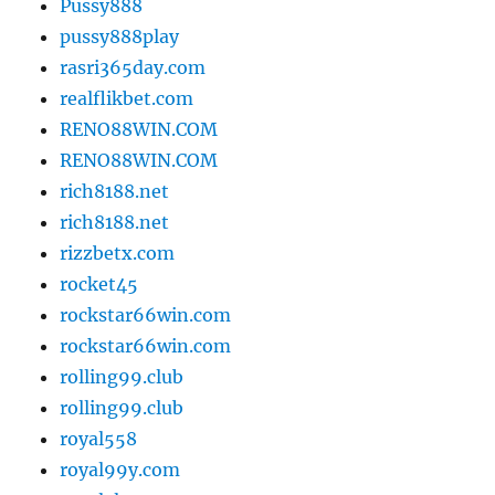
Pussy888
pussy888play
rasri365day.com
realflikbet.com
RENO88WIN.COM
RENO88WIN.COM
rich8188.net
rich8188.net
rizzbetx.com
rocket45
rockstar66win.com
rockstar66win.com
rolling99.club
rolling99.club
royal558
royal99y.com