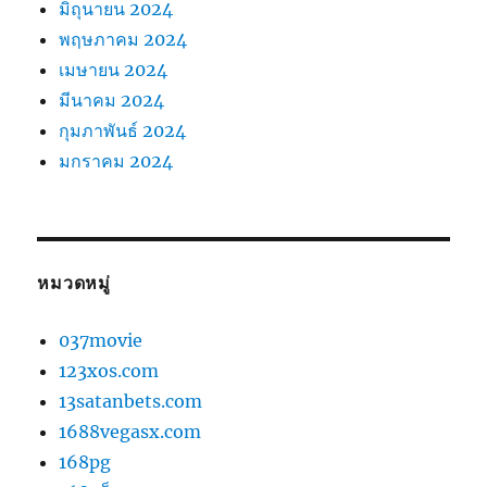
มิถุนายน 2024
พฤษภาคม 2024
เมษายน 2024
มีนาคม 2024
กุมภาพันธ์ 2024
มกราคม 2024
หมวดหมู่
037movie
123xos.com
13satanbets.com
1688vegasx.com
168pg