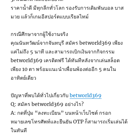
ราคาน้ำดี มีทุกลีกทั่วโลก รองรับการเดิมพันบอล บาส
มวย แล้วก็เกมอีสปอร์ตแบบเรียลไทม์
กรณีศึกษาจากผู้ใช้งานจริง
คุณนันทวัฒน์จากจันทบุรี สมัคร betworld369 เพียง
แค่ไม่ถึง 5 นาที และสามารถเบิกเงินจากกิจกรรม
betworld369 เครดิตฟรี ได้ทันทีหลังจากเล่นสล็อต
เพียง 10 ตา พร้อมแนะนำเพื่อนพ้องต่ออีก 5 คนใน
อาทิตย์เดียว
ปัญหาที่พบได้ทั่วไปเกี่ยวกับ
betworld369
Q: สมัคร betworld369 อย่างไร?
A: กดที่ปุ่ม “ลงทะเบียน” บนหน้าเว็บไซต์ กรอก
หมายเลขโทรศัพท์และยืนยัน OTP ก็สามารถเริ่มเล่นได้
ในทันที