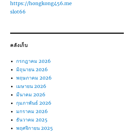
https://hongkong456.me
slot66
คลังเก็บ
กรกฎาคม 2026
มิถุนายน 2026
พฤษภาคม 2026
เมษายน 2026
มีนาคม 2026
กุมภาพันธ์ 2026
มกราคม 2026
ธันวาคม 2025
พฤศจิกายน 2025