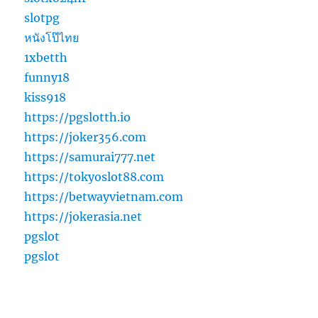
slotpg
หนังโป๊ไทย
1xbetth
funny18
kiss918
https://pgslotth.io
https://joker356.com
https://samurai777.net
https://tokyoslot88.com
https://betwayvietnam.com
https://jokerasia.net
pgslot
pgslot