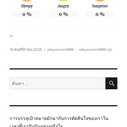
Sleepy
Angry
Surprise
0
%
0
%
0
%
…
เขียน
หมวด
ป้าย
16 พฤศจิกายน 2025
askyouwin888
askyouwin888 vip
เมื่อ
หมู่
กำกับ
ค้นห
ค้นหา:
การบรรลุเป้าหมายมักมากับการตัดสินใจของเราใน
เวลาที่เรารับมันอย่างจริงใจ