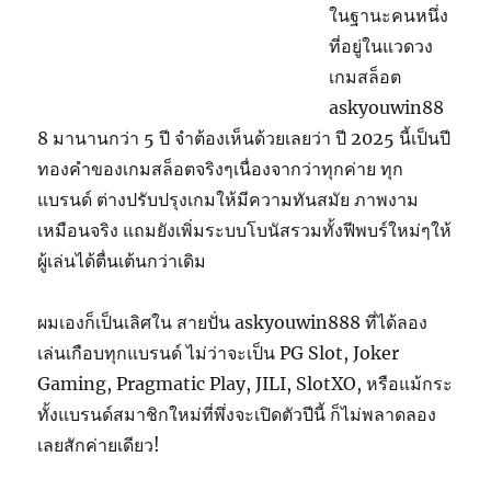
ในฐานะคนหนึ่ง
ที่อยู่ในแวดวง
เกมสล็อต
askyouwin88
8 มานานกว่า 5 ปี จำต้องเห็นด้วยเลยว่า ปี 2025 นี้เป็นปี
ทองคำของเกมสล็อตจริงๆเนื่องจากว่าทุกค่าย ทุก
แบรนด์ ต่างปรับปรุงเกมให้มีความทันสมัย ภาพงาม
เหมือนจริง แถมยังเพิ่มระบบโบนัสรวมทั้งฟีพบร์ใหม่ๆให้
ผู้เล่นได้ตื่นเต้นกว่าเดิม
ผมเองก็เป็นเลิศใน สายปั่น askyouwin888 ที่ได้ลอง
เล่นเกือบทุกแบรนด์ ไม่ว่าจะเป็น PG Slot, Joker
Gaming, Pragmatic Play, JILI, SlotXO, หรือแม้กระ
ทั้งแบรนด์สมาชิกใหม่ที่พึ่งจะเปิดตัวปีนี้ ก็ไม่พลาดลอง
เลยสักค่ายเดียว!