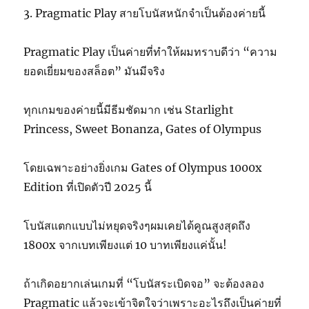
3. Pragmatic Play สายโบนัสหนักจำเป็นต้องค่ายนี้
Pragmatic Play เป็นค่ายที่ทำให้ผมทราบดีว่า “ความ
ยอดเยี่ยมของสล็อต” มันมีจริง
ทุกเกมของค่ายนี้มีธีมชัดมาก เช่น Starlight
Princess, Sweet Bonanza, Gates of Olympus
โดยเฉพาะอย่างยิ่งเกม Gates of Olympus 1000x
Edition ที่เปิดตัวปี 2025 นี้
โบนัสแตกแบบไม่หยุดจริงๆผมเคยได้คูณสูงสุดถึง
1800x จากเบทเพียงแต่ 10 บาทเพียงแค่นั้น!
ถ้าเกิดอยากเล่นเกมที่ “โบนัสระเบิดจอ” จะต้องลอง
Pragmatic แล้วจะเข้าจิตใจว่าเพราะอะไรถึงเป็นค่ายที่