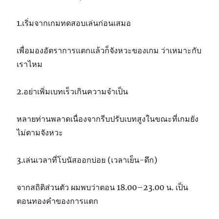
1.เริ่มจากเกมทดสอบเล่นก่อนเสมอ
เพื่อมองอัตราการแตกแล้วก็จังหวะของเกม ว่าเหมาะกับ
เราไหม
2.อย่าเพิ่มเบทเร็วเกินความจำเป็น
หลายท่านพลาดเนื่องจากรีบปรับเบทสูงในขณะที่เกมยัง
ไม่ตามจังหวะ
3.เล่นเวลาที่โบนัสออกบ่อย (เวลาเย็น-ดึก)
จากสถิติส่วนตัว ผมพบว่าตอน 18.00–23.00 น. เป็น
ตอนทองคำของการแตก