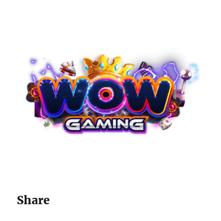
Share