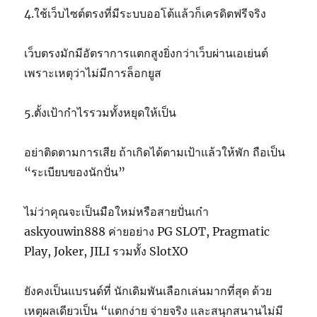
4.ใช้เว็บไซต์ตรงที่มีระบบออโต้แล้วก็เครดิตฟรีจริง
เว็บตรงมักมีอัตราการแตกสูงยิ่งกว่าเว็บผ่านเอเย่นต์
เพราะเหตุว่าไม่มีการล็อกยูส
5.ตั้งเป้ากำไรรวมทั้งหยุดให้เป็น
อย่าติดตามการเสีย ถ้าเกิดได้ตามเป้าแล้วให้พัก ถือเป็น
“ระเบียบของนักปั่น”
ไม่ว่าคุณจะเป็นมือใหม่หรือสายปั่นเก๋า
askyouwin888 ค่ายอย่าง PG SLOT, Pragmatic
Play, Joker, JILI รวมทั้ง SlotXO
ยังคงเป็นแบรนด์ที่ นักเดิมพันเลือกเล่นมากที่สุด ด้วย
เหตุผลเดียวเป็น “แตกง่าย จ่ายจริง และสนุกสนานไม่มี