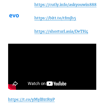
https://cutly.info/askyouwin888
https://bitt.to/tfmjh5
https://shorturl.asia/DeTH4
https://t.co/yMylB1tR9P