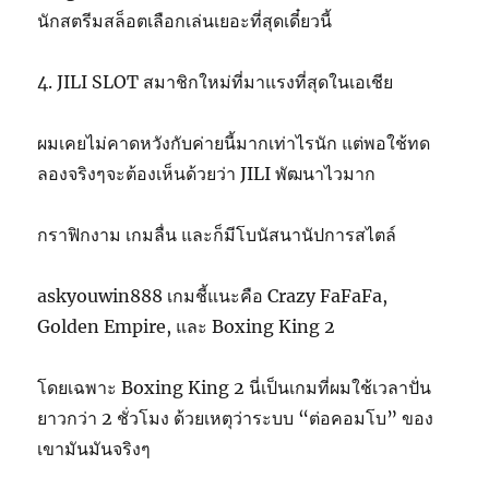
นักสตรีมสล็อตเลือกเล่นเยอะที่สุดเดี๋ยวนี้
4. JILI SLOT สมาชิกใหม่ที่มาแรงที่สุดในเอเชีย
ผมเคยไม่คาดหวังกับค่ายนี้มากเท่าไรนัก แต่พอใช้ทด
ลองจริงๆจะต้องเห็นด้วยว่า JILI พัฒนาไวมาก
กราฟิกงาม เกมลื่น และก็มีโบนัสนานัปการสไตล์
askyouwin888 เกมชี้แนะคือ Crazy FaFaFa,
Golden Empire, และ Boxing King 2
โดยเฉพาะ Boxing King 2 นี่เป็นเกมที่ผมใช้เวลาปั่น
ยาวกว่า 2 ชั่วโมง ด้วยเหตุว่าระบบ “ต่อคอมโบ” ของ
เขามันมันจริงๆ