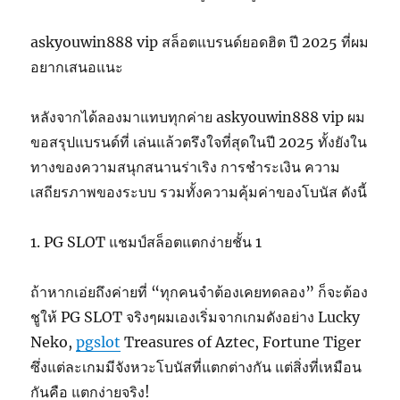
askyouwin888 vip สล็อตแบรนด์ยอดฮิต ปี 2025 ที่ผม
อยากเสนอแนะ
หลังจากได้ลองมาแทบทุกค่าย askyouwin888 vip ผม
ขอสรุปแบรนด์ที่ เล่นแล้วตรึงใจที่สุดในปี 2025 ทั้งยังใน
ทางของความสนุกสนานร่าเริง การชำระเงิน ความ
เสถียรภาพของระบบ รวมทั้งความคุ้มค่าของโบนัส ดังนี้
1. PG SLOT แชมป์สล็อตแตกง่ายชั้น 1
ถ้าหากเอ่ยถึงค่ายที่ “ทุกคนจำต้องเคยทดลอง” ก็จะต้อง
ชูให้ PG SLOT จริงๆผมเองเริ่มจากเกมดังอย่าง Lucky
Neko,
pgslot
Treasures of Aztec, Fortune Tiger
ซึ่งแต่ละเกมมีจังหวะโบนัสที่แตกต่างกัน แต่สิ่งที่เหมือน
กันคือ แตกง่ายจริง!