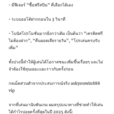
• มีฟีเจอร์ “ซื้อฟรีสปิน” ที่เลือกได้เอง
• ระบบออโต้ฝากถอนใน 3 วินาที
• โบนัสโปรโมชั่นมากยิ่งกว่าเดิม เป็นต้นว่า “เครดิตฟรี
ไม่ต้องฝาก”, “คืนยอดเสียรายวัน”, “โปรเล่นครบรับ
เพิ่ม”
ทั้งปวงนี้ทำให้ผู้เล่นได้โอกาสชนะเพิ่มขึ้นเรื่อยๆ และไม่
จำต้องใช้ทุนเยอะแยะราวกับครั้งก่อน
กลเม็ดส่วนตัวจากประสบการณ์จริง askyouwin888
vip
จากที่เล่นมานับพันเกม ผมสรุปแนวทางที่ช่วยทำให้เล่น
ได้กำไรบ่อยครั้งที่สุดในปี 2025 ดังนี้: