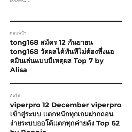
เขียน
เมื่อ
หมู่
กำกับ
london45
แนะแนว
ก่อนหน้า
เรื่อง
tong168 สมัคร 12 กันยายน
เรื่อง
ก่อน
tong168 วัดผลได้ทันทีไม่ต้องพึ่งแอ
หน้า:
ดมินเล่นแบบมีเหตุผล Top 7 by
Alisa
ถัดไป
viperpro 12 December viperpro
เรื่อง
ต่อ
เข้าสู่ระบบ แตกหนักทุกเกมฝากถอน
ไป:
ง่ายระบบออโต้แตกทุกค่ายดัง Top 62