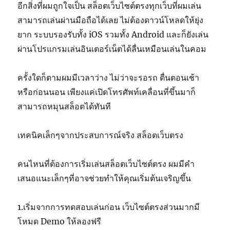
อีกสิ่งที่ผมถูกใจเป็น สล็อตเว็บไซต์ตรงทุกเว็บที่ผมเล่น
สามารถเล่นผ่านมือถือได้เลย ไม่ต้องดาวน์โหลดให้ยุ่ง
ยาก ระบบรองรับทั้ง iOS รวมทั้ง Android และก็ยังเล่น
ผ่านโปรแกรมเล่นอินเตอร์เน็ตได้ลื่นเหมือนเล่นในคอม
ครั้งใดก็ตามผมมีเวลาว่าง ไม่ว่าจะรอรถ ตื่นตอนเช้า
หรือก่อนนอน เพียงแค่เปิดโทรศัพท์เคลื่อนที่ขึ้นมาก็
สามารถหมุนสล็อตได้ทันที
เทคนิคเล็กๆจากประสบการณ์จริง สล็อตเว็บตรง
คนไหนที่ต้องการเริ่มเล่นสล็อตเว็บไซต์ตรง ผมมีคำ
เสนอแนะเล็กๆที่อาจช่วยทำให้คุณเริ่มต้นเจริญขึ้น
1.เริ่มจากการทดสอบเล่นก่อน เว็บไซต์ตรงส่วนมากมี
โหมด Demo ให้ลองฟรี