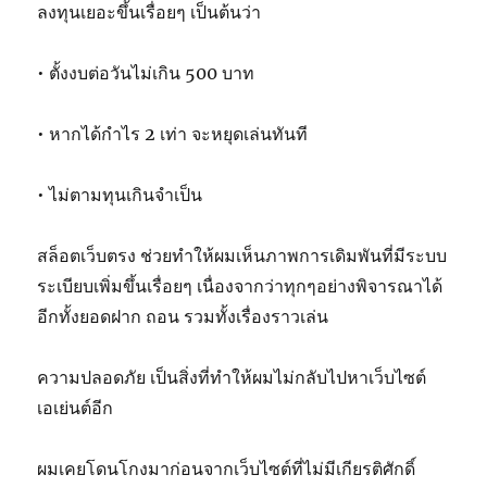
ลงทุนเยอะขึ้นเรื่อยๆ เป็นต้นว่า
• ตั้งงบต่อวันไม่เกิน 500 บาท
• หากได้กำไร 2 เท่า จะหยุดเล่นทันที
• ไม่ตามทุนเกินจำเป็น
สล็อตเว็บตรง ช่วยทำให้ผมเห็นภาพการเดิมพันที่มีระบบ
ระเบียบเพิ่มขึ้นเรื่อยๆ เนื่องจากว่าทุกๆอย่างพิจารณาได้
อีกทั้งยอดฝาก ถอน รวมทั้งเรื่องราวเล่น
ความปลอดภัย เป็นสิ่งที่ทำให้ผมไม่กลับไปหาเว็บไซต์
เอเย่นต์อีก
ผมเคยโดนโกงมาก่อนจากเว็บไซต์ที่ไม่มีเกียรติศักดิ์