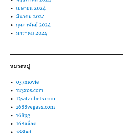
เมษายน 2024
มีนาคม 2024
กุมภาพันธ์ 2024
มกราคม 2024
หมวดหมู่
037movie
123xos.com
13satanbets.com
1688vegasx.com
168pg
168สล็อต
188bet