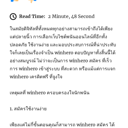
Read Time:
2 Minute, 48 Second
ในสมัยดิจิทัลที่ทั้งหมดทุกอย่างสามารถเข้าถึงได้เพียง
แต่ปลายนิ้ว การเลือกเว็บไซต์พนันออนไลน์ที่อีกทั้ง
ปลอดภัย ใช้งานง่าย และมอบประสบการณ์ที่น่าประทับ
ใจก็เลยเป็นเรื่องจำเป็น winhero ตอบปัญหาทั้งสิ้นนี้ได้
อย่างสมบูรณ์ ไม่ว่าจะเป็นการ winhero สมัคร ที่เร็ว
การ winhero เข้าสู่ระบบ ที่สะดวก หรือแม้แต่การแจก
winhero เครดิตฟรี ที่จูงใจ
เหตุผลที่ winhero ครอบครองใจนักพนัน
1. สมัครใช้งานง่าย
เพียงแค่ไม่กี่ขั้นตอนคุณก็สามารถ winhero สมัคร ได้