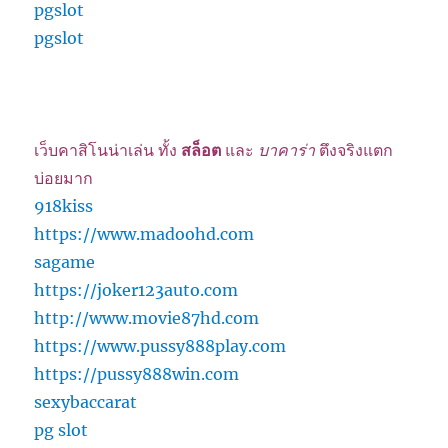
pgslot
pgslot
เว็บคาสิโนน่าเล่น ทั้ง
สล็อต
และ
บาคาร่า
ตึงจริงแตก
บ่อยมาก
918kiss
https://www.madoohd.com
sagame
https://joker123auto.com
http://www.movie87hd.com
https://www.pussy888play.com
https://pussy888win.com
sexybaccarat
pg slot