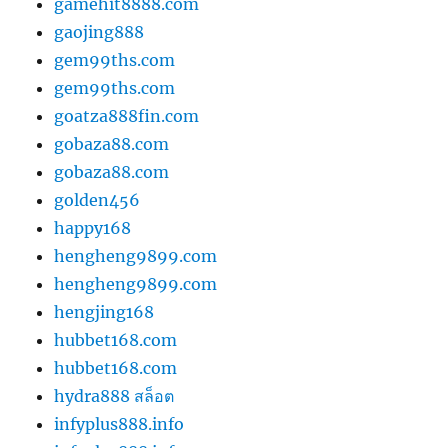
gamehit8888.com
gaojing888
gem99ths.com
gem99ths.com
goatza888fin.com
gobaza88.com
gobaza88.com
golden456
happy168
hengheng9899.com
hengheng9899.com
hengjing168
hubbet168.com
hubbet168.com
hydra888 สล็อต
infyplus888.info