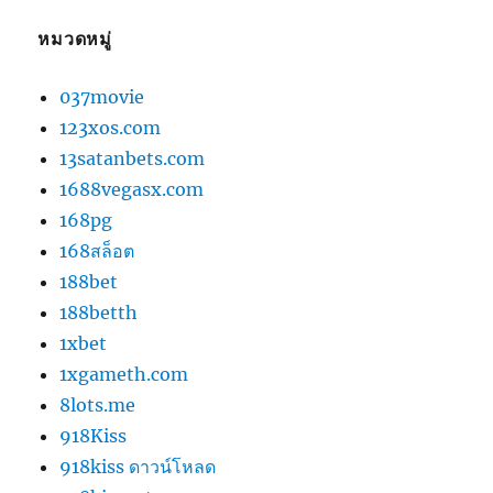
หมวดหมู่
037movie
123xos.com
13satanbets.com
1688vegasx.com
168pg
168สล็อต
188bet
188betth
1xbet
1xgameth.com
8lots.me
918Kiss
918kiss ดาวน์โหลด