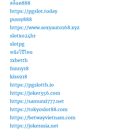
สล็อต888
https://pgslot.today
pussy888
https://www.sexyauto168.xyz
slotxo24hr
slotpg
หนังโป๊ไทย
1xbetth
funny18
kiss918
https://pgslotth.io
https://joker356.com
https://samurai777.net
https://tokyoslot88.com
https://betwayvietnam.com
https://jokerasia.net