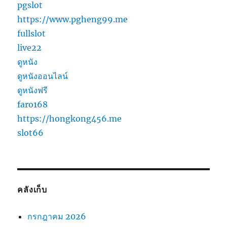
pgslot
https://www.pgheng99.me
fullslot
live22
ดูหนัง
ดูหนังออนไลน์
ดูหนังฟรี
faro168
https://hongkong456.me
slot66
คลังเก็บ
กรกฎาคม 2026