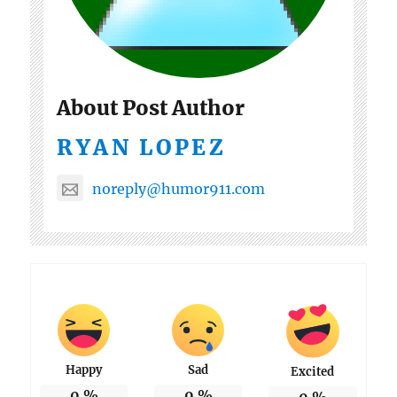
About Post Author
RYAN LOPEZ
noreply@humor911.com
Happy
Sad
Excited
0
%
0
%