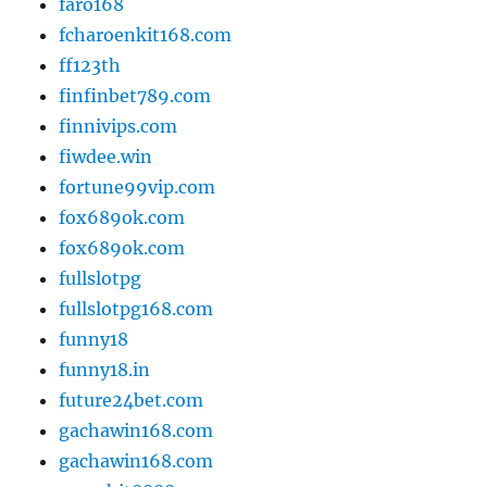
faro168
fcharoenkit168.com
ff123th
finfinbet789.com
finnivips.com
fiwdee.win
fortune99vip.com
fox689ok.com
fox689ok.com
fullslotpg
fullslotpg168.com
funny18
funny18.in
future24bet.com
gachawin168.com
gachawin168.com