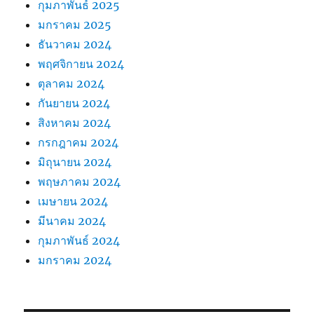
กุมภาพันธ์ 2025
มกราคม 2025
ธันวาคม 2024
พฤศจิกายน 2024
ตุลาคม 2024
กันยายน 2024
สิงหาคม 2024
กรกฎาคม 2024
มิถุนายน 2024
พฤษภาคม 2024
เมษายน 2024
มีนาคม 2024
กุมภาพันธ์ 2024
มกราคม 2024