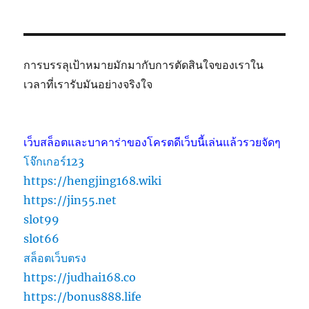
การบรรลุเป้าหมายมักมากับการตัดสินใจของเราใน
เวลาที่เรารับมันอย่างจริงใจ
เว็บสล็อตและบาคาร่าของโครตดีเว็บนี้เล่นแล้วรวยจัดๆ
โจ๊กเกอร์123
https://hengjing168.wiki
https://jin55.net
slot99
slot66
สล็อตเว็บตรง
https://judhai168.co
https://bonus888.life