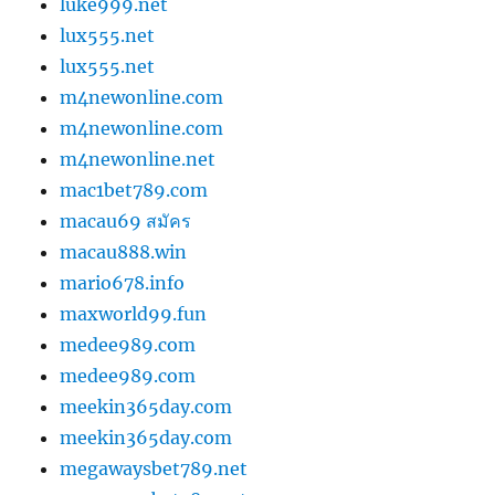
luke999.net
lux555.net
lux555.net
m4newonline.com
m4newonline.com
m4newonline.net
mac1bet789.com
macau69 สมัคร
macau888.win
mario678.info
maxworld99.fun
medee989.com
medee989.com
meekin365day.com
meekin365day.com
megawaysbet789.net