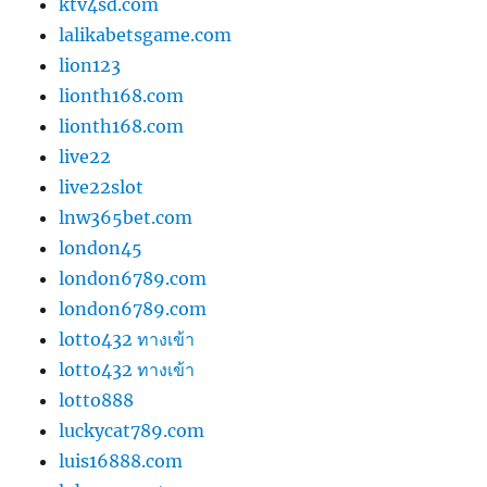
ktv4sd.com
lalikabetsgame.com
lion123
lionth168.com
lionth168.com
live22
live22slot
lnw365bet.com
london45
london6789.com
london6789.com
lotto432 ทางเข้า
lotto432 ทางเข้า
lotto888
luckycat789.com
luis16888.com