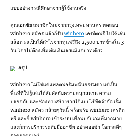
แบบอย่างกรณีศึกษาจากผู้ใช้งานจริง
คุณเอกชัย สมาชิกใหม่จากกรุงเทพมหานคร ทดสอบ
winhero สมัคร แล้วก็รับ
winhero
เครดิตฟรี ไปใช้เล่น
สล็อต ผลเป็นได้กำไรจากทุนฟรีถึง 2,500 บาทข้างใน 3
วัน โดยไม่ต้องเพิ่มเติมเงินเลยแม้แต่บาทเดียว
สรุป
winhero ไม่ใช่แค่แพลตฟอร์มพนันธรรมดา แต่เป็น
พื้นที่ที่ให้ผู้เล่นได้สัมผัสกับความสนุกสนาน ความ
ปลอดภัย และช่องทางสร้างรายได้แบบไร้ขีดจำกัด เริ่ม
winhero สมัคร กล้วยๆวันนี้ พร้อมรับ winhero เครดิต
ฟรี และก็ winhero เข้าระบบ เพื่อพบกับเกมที่มากมาย
และก็การบริการระดับมืออาชีพ อย่าคอยช้า โอกาสดีๆ
รอคอยคุณอยู่