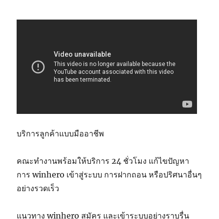
บริการลูกค้าแบบมืออาชีพ
คณะทำงานพร้อมให้บริการ 24 ชั่วโมง แก้ไขปัญหา
การ winhero เข้าสู่ระบบ การฝากถอน หรือปริศนาอื่นๆ
อย่างรวดเร็ว
แนวทาง winhero สมัคร และเข้าระบบอย่างราบรื่น