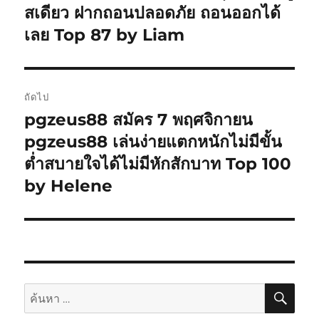
หน้า:
สเดียว ฝากถอนปลอดภัย ถอนออกได้
เลย Top 87 by Liam
ถัดไป
pgzeus88 สมัคร 7 พฤศจิกายน
เรื่อง
ต่อ
pgzeus88 เล่นง่ายแตกหนักไม่มีขั้น
ไป:
ต่ำสบายใจได้ไม่มีหักสักบาท Top 100
by Helene
ค้นห
ค้นหา: