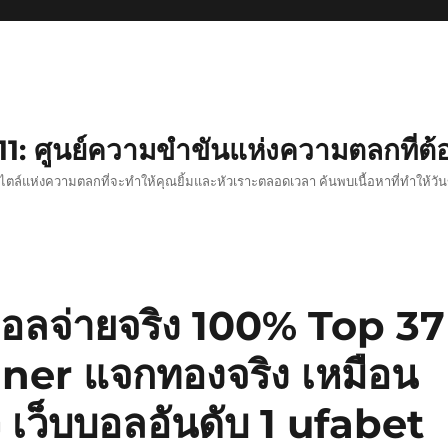
 ศูนย์ความขำขันแห่งความตลกที่ต้
ล์แห่งความตลกที่จะทำให้คุณยิ้มและหัวเราะตลอดเวลา ค้นพบเนื้อหาที่ทำให้ว
อลจ่ายจริง 100% Top 37
ner แจกทองจริง เหมือน
ว เว็บบอลอันดับ 1 ufabet