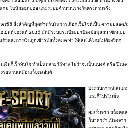
ไซต์ผ่านเอเย่นต์ เกมทุกเกมโหลดเร็ว เล่นไหลลื่น ยกตัวอย่างเช่น
ยเกม โบนัสออกบ่อย และระบบคำนวณรางวัลตรงตามจริง
r88 สิ่งสำคัญที่สุดสำหรับในการเลือกเว็บไซต์เป็น ความปลอดภั
นเอเย่นต์ของแท้ 2026 มักมีระบบระเบียบปกป้องข้อมูลสมาชิกแบบ
วนตัวและการเงินถูกเข้ารหัสทั้งหมด ทำให้เล่นได้โดยไม่ต้องวิตก
เงินก็เร็วทันใจ ทำเป็นหลายวิถีทาง ไม่ว่าจะเป็นแบงค์ หรือ True
องรอนานเหมือนเว็บเอเย่นต์
ประสบการณ์เล่นเก
และก็โปรโมชั่น
ผมเริ่มจาก สล็อตแล
ก็บาคาร่า เนื่องจาก