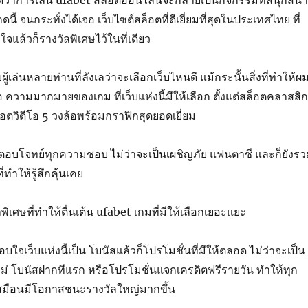
ดว่าการเล่น ufabet สล็อตออนไลน์จะกลายเป็นกิจกรรมที่สนุกสน
ดนี้ จนกระทั่งได้เจอ เว็บไซต์สล็อตที่ดีเยี่ยมที่สุดในประเทศไทย ที่
ใจแล้วก็รางวัลพิเศษไว้ในที่เดียว
ู้เล่นหลายท่านที่ลังเลว่าจะเลือกเว็บไหนดี แม้กระนั้นสิ่งที่ทำให้ผ
ความมากมายของเกม ที่เว็บแห่งนี้มีให้เลือก ตั้งแต่สล็อตคลาสสิก
็อตวิดีโอ 5 วงล้อพร้อมกราฟิกสุดยอดเยี่ยม
บตอบโจทย์ทุกความชอบ ไม่ว่าจะเป็นเผชิญภัย แฟนตาซี และก็ยังร
ทำให้รู้สึกคุ้นเคย
พิเศษที่ทำให้ตื่นเต้น ufabet เกมที่มีให้เลือกเยอะแยะ
ชอบใจเว็บแห่งนี้เป็น โบนัสแล้วก็โปรโมชั่นที่มีให้ตลอด ไม่ว่าจะเป็น
ม่ โบนัสฝากทีแรก หรือโปรโมชั่นแจกเครดิตฟรีรายวัน ทำให้ทุก
้สึกเสมือนมีโอกาสชนะรางวัลใหญ่มากขึ้น