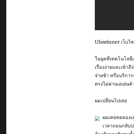
Ufawinner เว็บไซต
ในยุคที่เทคโนโลยี
เรื่องง่ายและเข้าถึ
จ่ายช้า หรือบริการ
ตรงไม่ผ่านเอเย่น
ผมเปลี่ยนไปเลย
ผมเคยทดลองเล่นเ
เวลาถอนกลับปร