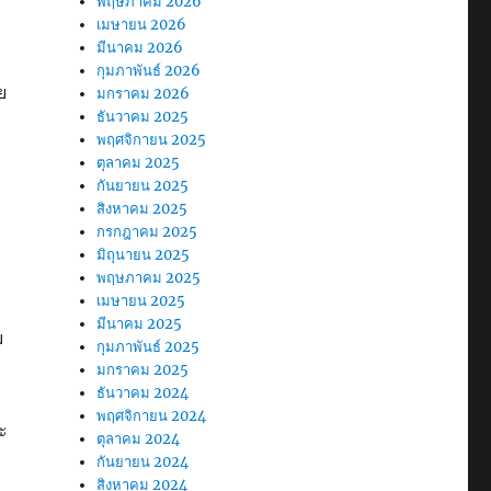
พฤษภาคม 2026
เมษายน 2026
มีนาคม 2026
กุมภาพันธ์ 2026
ย
มกราคม 2026
ธันวาคม 2025
พฤศจิกายน 2025
ตุลาคม 2025
กันยายน 2025
สิงหาคม 2025
กรกฎาคม 2025
มิถุนายน 2025
พฤษภาคม 2025
เมษายน 2025
มีนาคม 2025
ม
กุมภาพันธ์ 2025
มกราคม 2025
ธันวาคม 2024
พฤศจิกายน 2024
ะ
ตุลาคม 2024
กันยายน 2024
สิงหาคม 2024