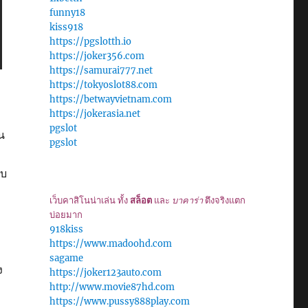
funny18
kiss918
https://pgslotth.io
https://joker356.com
https://samurai777.net
https://tokyoslot88.com
https://betwayvietnam.com
https://jokerasia.net
pgslot
น
pgslot
็บ
เว็บคาสิโนน่าเล่น ทั้ง
สล็อต
และ
บาคาร่า
ตึงจริงแตก
บ่อยมาก
918kiss
https://www.madoohd.com
sagame
ง
https://joker123auto.com
http://www.movie87hd.com
https://www.pussy888play.com