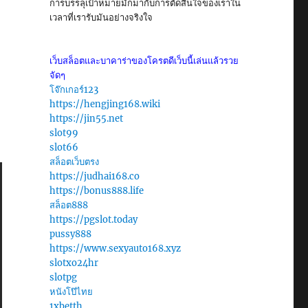
การบรรลุเป้าหมายมักมากับการตัดสินใจของเราใน
เวลาที่เรารับมันอย่างจริงใจ
เว็บสล็อตและบาคาร่าของโครตดีเว็บนี้เล่นแล้วรวย
จัดๆ
โจ๊กเกอร์123
https://hengjing168.wiki
https://jin55.net
slot99
slot66
สล็อตเว็บตรง
https://judhai168.co
https://bonus888.life
สล็อต888
https://pgslot.today
pussy888
https://www.sexyauto168.xyz
slotxo24hr
slotpg
หนังโป๊ไทย
1xbetth