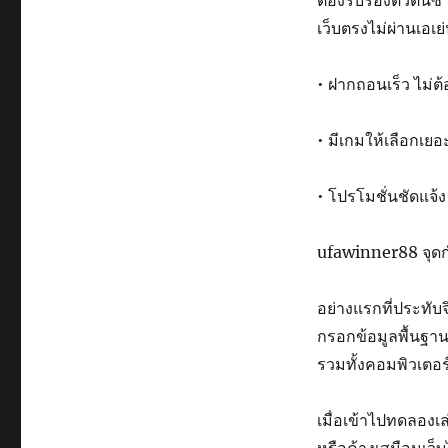
ต้องรับรองตัวตนซ้
เว็บตรงไม่ผ่านเอเย่
• ฝากถอนเร็ว ไม่
• มีเกมให้เลือกเย
• โปรโมชั่นชัดแจ้
ufawinner88 จุดก
อย่างแรกที่ประทับ
กรอกข้อมูลพื้นฐาน
รวมทั้งคอมพิวเตอร์ 
เมื่อเข้าไปทดลองเ