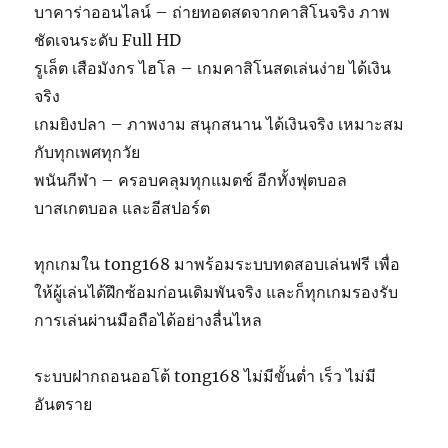
บาคาร่าออนไลน์ – ถ่ายทอดสดจากคาสิโนจริง ภาพ
ชัดเจนระดับ Full HD
รูเล็ต เสือมังกร ไฮโล – เกมคาสิโนสดเล่นง่าย ได้เงิน
จริง
เกมยิงปลา – ภาพงาม สนุกสนาน ได้เงินจริง เหมาะสม
กับทุกเพศทุกวัย
พนันกีฬา – ครอบคลุมทุกแมตช์ อีกทั้งฟุตบอล
บาสเกตบอล และอีสปอร์ต
ทุกเกมใน tong168 มาพร้อมระบบทดสอบเล่นฟรี เพื่อ
ให้ผู้เล่นได้ฝึกซ้อมก่อนเดิมพันจริง และก็ทุกเกมรองรับ
การเล่นผ่านมือถือได้อย่างลื่นไหล
ระบบฝากถอนออโต้ tong168 ไม่มีขั้นต่ำ เร็ว ไม่มี
อันตราย