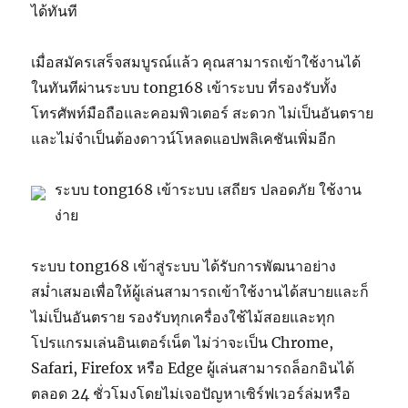
ได้ทันที
เมื่อสมัครเสร็จสมบูรณ์แล้ว คุณสามารถเข้าใช้งานได้
ในทันทีผ่านระบบ tong168 เข้าระบบ ที่รองรับทั้ง
โทรศัพท์มือถือและคอมพิวเตอร์ สะดวก ไม่เป็นอันตราย
และไม่จำเป็นต้องดาวน์โหลดแอปพลิเคชันเพิ่มอีก
ระบบ tong168 เข้าระบบ เสถียร ปลอดภัย ใช้งาน
ง่าย
ระบบ tong168 เข้าสู่ระบบ ได้รับการพัฒนาอย่าง
สม่ำเสมอเพื่อให้ผู้เล่นสามารถเข้าใช้งานได้สบายและก็
ไม่เป็นอันตราย รองรับทุกเครื่องใช้ไม้สอยและทุก
โปรแกรมเล่นอินเตอร์เน็ต ไม่ว่าจะเป็น Chrome,
Safari, Firefox หรือ Edge ผู้เล่นสามารถล็อกอินได้
ตลอด 24 ชั่วโมงโดยไม่เจอปัญหาเซิร์ฟเวอร์ล่มหรือ