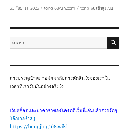
เขียน
หมวด
ป้าย
30 กันยายน 2025
tong168win.com
tong168 เข้าสู่ระบบ
เมื่อ
หมู่
กำกับ
ค้นห
ค้นหา:
การบรรลุเป้าหมายมักมากับการตัดสินใจของเราใน
เวลาที่เรารับมันอย่างจริงใจ
เว็บสล็อตและบาคาร่าของโครตดีเว็บนี้เล่นแล้วรวยจัดๆ
โจ๊กเกอร์123
https://hengjing168.wiki