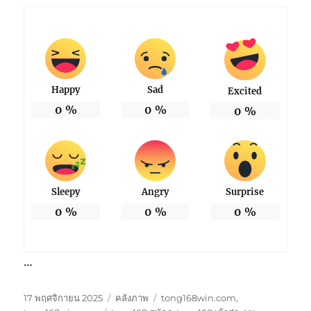
Happy
Sad
Excited
0
%
0
%
0
%
Sleepy
Angry
Surprise
0
%
0
%
0
%
…
เขียน
รูป
หมวด
17 พฤศจิกายน 2025
คลังภาพ
tong168win.com
,