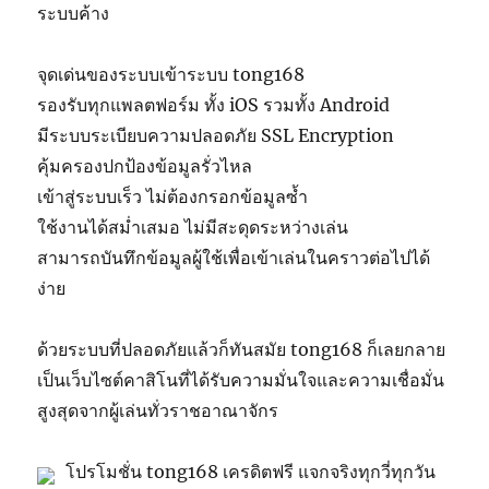
ระบบค้าง
จุดเด่นของระบบเข้าระบบ tong168
รองรับทุกแพลตฟอร์ม ทั้ง iOS รวมทั้ง Android
มีระบบระเบียบความปลอดภัย SSL Encryption
คุ้มครองปกป้องข้อมูลรั่วไหล
เข้าสู่ระบบเร็ว ไม่ต้องกรอกข้อมูลซ้ำ
ใช้งานได้สม่ำเสมอ ไม่มีสะดุดระหว่างเล่น
สามารถบันทึกข้อมูลผู้ใช้เพื่อเข้าเล่นในคราวต่อไปได้
ง่าย
ด้วยระบบที่ปลอดภัยแล้วก็ทันสมัย tong168 ก็เลยกลาย
เป็นเว็บไซต์คาสิโนที่ได้รับความมั่นใจและความเชื่อมั่น
สูงสุดจากผู้เล่นทั่วราชอาณาจักร
โปรโมชั่น tong168 เครดิตฟรี แจกจริงทุกวี่ทุกวัน