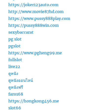
https://joker123auto.com
http://www.movie87hd.com
https://www.pussy888play.com
https://pussy888win.com
sexybaccarat
pg slot
pgslot
https://www.pgheng99.me
fullslot
live22
ดูหนัง
ดูหนังออนไลน์
ดูหนังฟรี
faro168
https://hongkong456.me
slot66