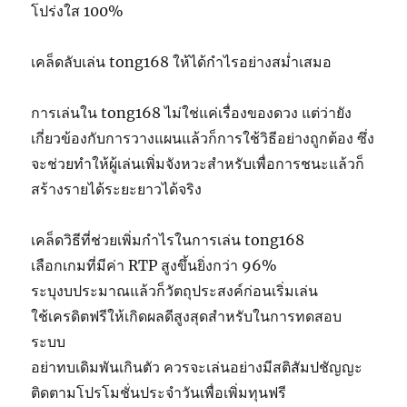
โปร่งใส 100%
เคล็ดลับเล่น tong168 ให้ได้กำไรอย่างสม่ำเสมอ
การเล่นใน tong168 ไม่ใช่แค่เรื่องของดวง แต่ว่ายัง
เกี่ยวข้องกับการวางแผนแล้วก็การใช้วิธีอย่างถูกต้อง ซึ่ง
จะช่วยทำให้ผู้เล่นเพิ่มจังหวะสำหรับเพื่อการชนะแล้วก็
สร้างรายได้ระยะยาวได้จริง
เคล็ดวิธีที่ช่วยเพิ่มกำไรในการเล่น tong168
เลือกเกมที่มีค่า RTP สูงขึ้นยิ่งกว่า 96%
ระบุงบประมาณแล้วก็วัตถุประสงค์ก่อนเริ่มเล่น
ใช้เครดิตฟรีให้เกิดผลดีสูงสุดสำหรับในการทดสอบ
ระบบ
อย่าทบเดิมพันเกินตัว ควรจะเล่นอย่างมีสติสัมปชัญญะ
ติดตามโปรโมชั่นประจำวันเพื่อเพิ่มทุนฟรี