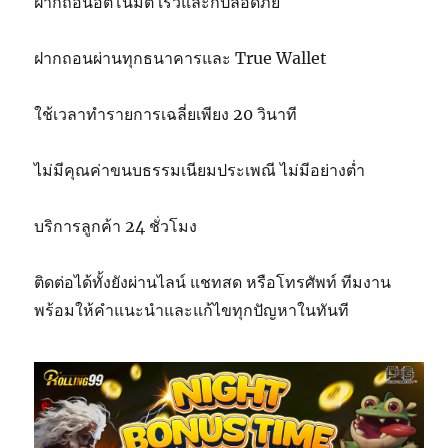
ฝากถอนอัตโนมัติ เร็วและก็ปลอดภัย
ฝากถอนผ่านทุกธนาคารและ True Wallet
ใช้เวลาทำรายการเฉลี่ยเพียง 20 วินาที
ไม่มีคุณค่าขนบธรรมเนียมประเพณี ไม่มีอย่างต่ำ
บริการลูกค้า 24 ชั่วโมง
ติดต่อได้ทั้งยังผ่านไลน์ แชทสด หรือโทรศัพท์ ทีมงาน
พร้อมให้คำแนะนำและแก้ไขทุกปัญหาในทันที