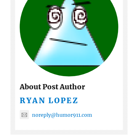
About Post Author
RYAN LOPEZ
noreply@humor911.com