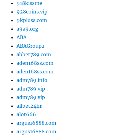
918kissme
928coins.vip
9kpluss.com
a9a9.org
ABA
ABAGroup2
abbet789.com
aden168ss.com
aden168ss.com
adm789.info
adm789.vip
adm789.vip
allbet24hr
alot666
argus16888.com
argus16888.com