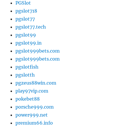
PGSlot
pgslot718
pgslot77
pgslot77.tech
pgslot99
pgslot99.in
pgslot999bets.com
pgslot999bets.com
pgslotfish
pgslotth
pgzeus88win.com
play97vip.com
pokebet88
porsche999.com
power999.net
premium66.info