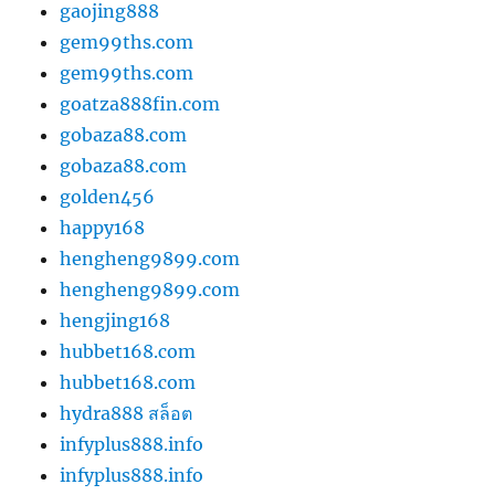
gaojing888
gem99ths.com
gem99ths.com
goatza888fin.com
gobaza88.com
gobaza88.com
golden456
happy168
hengheng9899.com
hengheng9899.com
hengjing168
hubbet168.com
hubbet168.com
hydra888 สล็อต
infyplus888.info
infyplus888.info