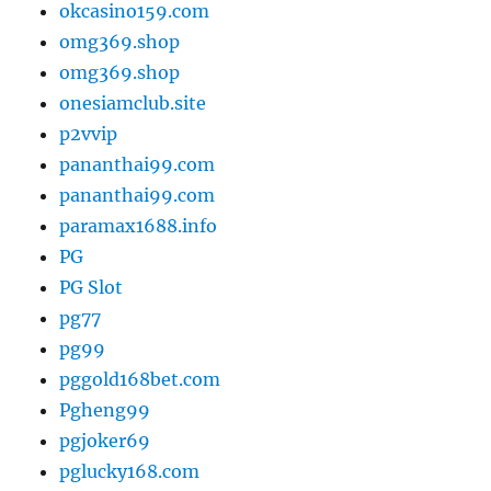
okcasino159.com
omg369.shop
omg369.shop
onesiamclub.site
p2vvip
pananthai99.com
pananthai99.com
paramax1688.info
PG
PG Slot
pg77
pg99
pggold168bet.com
Pgheng99
pgjoker69
pglucky168.com