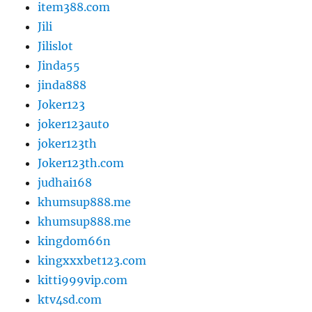
item388.com
Jili
Jilislot
Jinda55
jinda888
Joker123
joker123auto
joker123th
Joker123th.com
judhai168
khumsup888.me
khumsup888.me
kingdom66n
kingxxxbet123.com
kitti999vip.com
ktv4sd.com