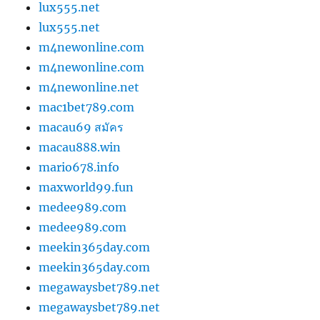
lux555.net
lux555.net
m4newonline.com
m4newonline.com
m4newonline.net
mac1bet789.com
macau69 สมัคร
macau888.win
mario678.info
maxworld99.fun
medee989.com
medee989.com
meekin365day.com
meekin365day.com
megawaysbet789.net
megawaysbet789.net