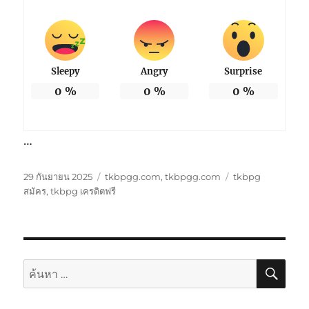
Sleepy
Angry
Surprise
0
%
0
%
0
%
…
เขียน
หมวด
ป้าย
29 กันยายน 2025
tkbpgg.com
,
tkbpgg.com
tkbpg
เมื่อ
หมู่
กำกับ
สมัคร
,
tkbpg เครดิตฟรี
ค้นห
ค้นหา: