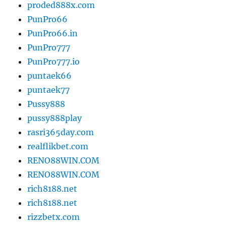
proded888x.com
PunPro66
PunPro66.in
PunPro777
PunPro777.io
puntaek66
puntaek77
Pussy888
pussy888play
rasri365day.com
realflikbet.com
RENO88WIN.COM
RENO88WIN.COM
rich8188.net
rich8188.net
rizzbetx.com