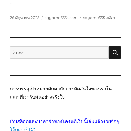
…
เขียน
หมวด
ป้าย
26 มิถุนายน 2025
sqgame555s.com
sqgame555 สมัคร
เมื่อ
หมู่
กำกับ
ค้นห
ค้นหา:
การบรรลุเป้าหมายมักมากับการตัดสินใจของเราใน
เวลาที่เรารับมันอย่างจริงใจ
เว็บสล็อตและบาคาร่าของโครตดีเว็บนี้เล่นแล้วรวยจัดๆ
โจ๊กเกอร์123