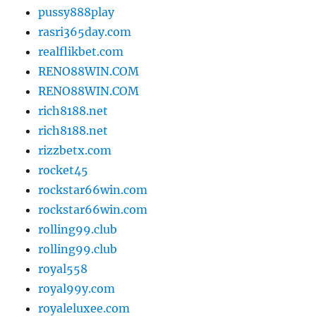
pussy888play
rasri365day.com
realflikbet.com
RENO88WIN.COM
RENO88WIN.COM
rich8188.net
rich8188.net
rizzbetx.com
rocket45
rockstar66win.com
rockstar66win.com
rolling99.club
rolling99.club
royal558
royal99y.com
royaleluxee.com