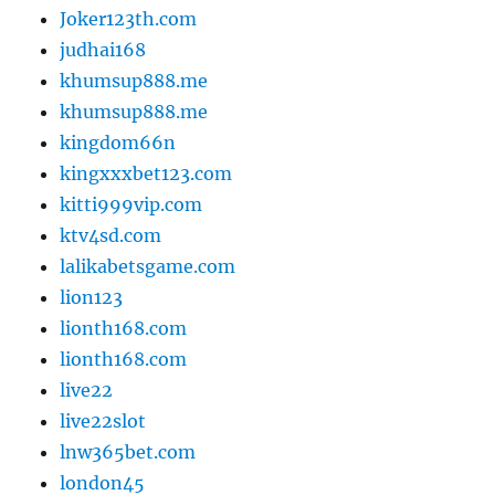
Joker123th.com
judhai168
khumsup888.me
khumsup888.me
kingdom66n
kingxxxbet123.com
kitti999vip.com
ktv4sd.com
lalikabetsgame.com
lion123
lionth168.com
lionth168.com
live22
live22slot
lnw365bet.com
london45