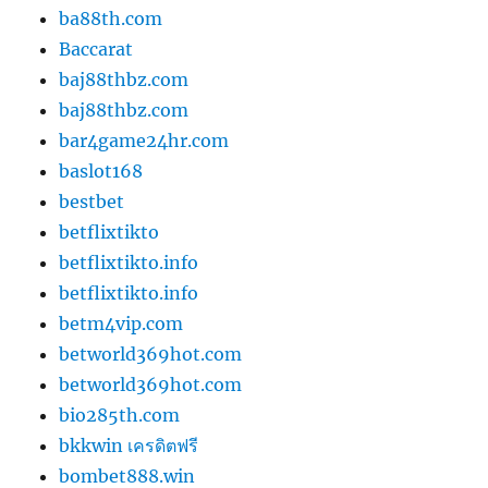
ba88th.com
Baccarat
baj88thbz.com
baj88thbz.com
bar4game24hr.com
baslot168
bestbet
betflixtikto
betflixtikto.info
betflixtikto.info
betm4vip.com
betworld369hot.com
betworld369hot.com
bio285th.com
bkkwin เครดิตฟรี
bombet888.win