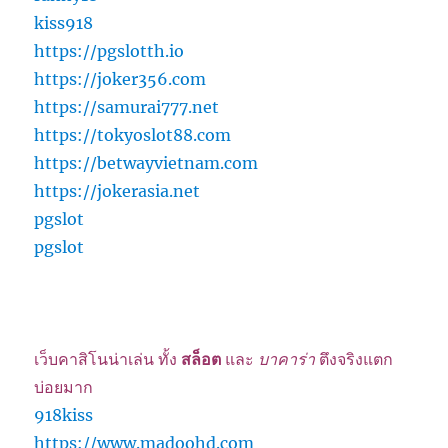
kiss918
https://pgslotth.io
https://joker356.com
https://samurai777.net
https://tokyoslot88.com
https://betwayvietnam.com
https://jokerasia.net
pgslot
pgslot
เว็บคาสิโนน่าเล่น ทั้ง
สล็อต
และ
บาคาร่า
ตึงจริงแตก
บ่อยมาก
918kiss
https://www.madoohd.com