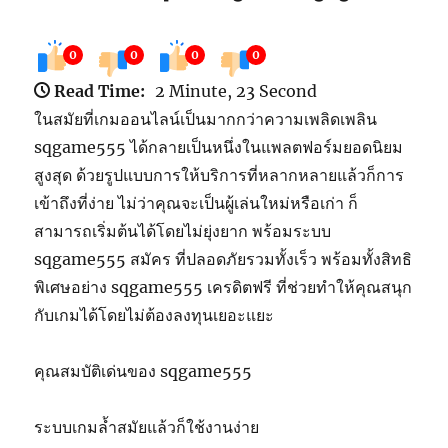
0
0
0
0
Read Time:
2 Minute, 23 Second
ในสมัยที่เกมออนไลน์เป็นมากกว่าความเพลิดเพลิน
sqgame555 ได้กลายเป็นหนึ่งในแพลตฟอร์มยอดนิยม
สูงสุด ด้วยรูปแบบการให้บริการที่หลากหลายแล้วก็การ
เข้าถึงที่ง่าย ไม่ว่าคุณจะเป็นผู้เล่นใหม่หรือเก่า ก็
สามารถเริ่มต้นได้โดยไม่ยุ่งยาก พร้อมระบบ
sqgame555 สมัคร ที่ปลอดภัยรวมทั้งเร็ว พร้อมทั้งสิทธิ
พิเศษอย่าง sqgame555 เครดิตฟรี ที่ช่วยทำให้คุณสนุก
กับเกมได้โดยไม่ต้องลงทุนเยอะแยะ
คุณสมบัติเด่นของ sqgame555
ระบบเกมล้ำสมัยแล้วก็ใช้งานง่าย