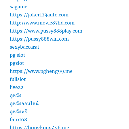
sagame
https://joker123auto.com
http://www.movie87hd.com
https://www.pussy888play.com
https://pussy888win.com
sexybaccarat
pg slot
pgslot
https://www.pgheng99.me
fullslot
live22
ดูหนัง
ดูหนังออนไลน์
ดูหนังฟรี
faro168
https://hongkong456.me