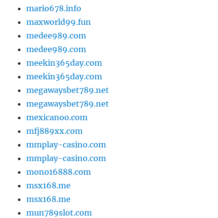
mario678.info
maxworld99.fun
medee989.com
medee989.com
meekin365day.com
meekin365day.com
megawaysbet789.net
megawaysbet789.net
mexicanoo.com
mfj889xx.com
mmplay-casino.com
mmplay-casino.com
mono16888.com
msx168.me
msx168.me
mun789slot.com