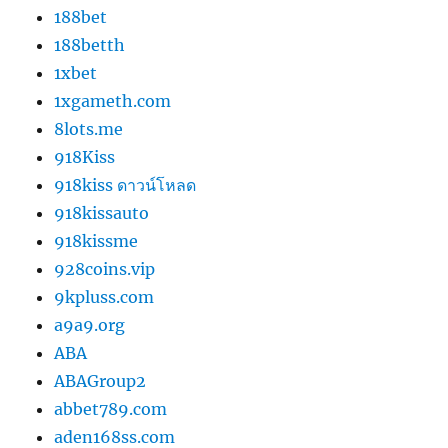
188bet
188betth
1xbet
1xgameth.com
8lots.me
918Kiss
918kiss ดาวน์โหลด
918kissauto
918kissme
928coins.vip
9kpluss.com
a9a9.org
ABA
ABAGroup2
abbet789.com
aden168ss.com