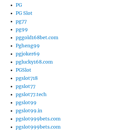
PG
PG Slot
pg77
pg99
pggold168bet.com
Pgheng99
pgjoker69
pglucky168.com
PGSlot
pgslot718
pgslot77
pgslot77.tech
pgslot99
pgslot99.in
pgslot999bets.com
pgslot999bets.com