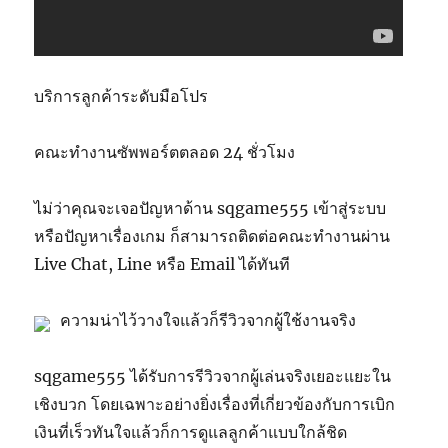
บริการลูกค้าระดับมือโปร
คณะทำงานซัพพอร์ตตลอด 24 ชั่วโมง
ไม่ว่าคุณจะเจอปัญหาด้าน sqgame555 เข้าสู่ระบบ
หรือปัญหาเรื่องเกม ก็สามารถติดต่อคณะทำงานผ่าน
Live Chat, Line หรือ Email ได้ทันที
ความน่าไว้วางใจแล้วก็รีวิวจากผู้ใช้งานจริง
sqgame555 ได้รับการรีวิวจากผู้เล่นจริงเยอะแยะใน
เชิงบวก โดยเฉพาะอย่างยิ่งเรื่องที่เกี่ยวข้องกับการเบิก
เงินที่เร็วทันใจแล้วก็การดูแลลูกค้าแบบใกล้ชิด