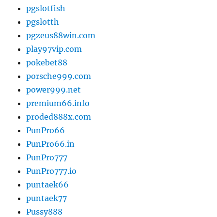
pgslotfish
pgslotth
pgzeus88win.com
play97vip.com
pokebet88
porsche999.com
power999.net
premium66.info
proded888x.com
PunPro66
PunPro66.in
PunPro777
PunPro777.io
puntaek66
puntaek77
Pussy888