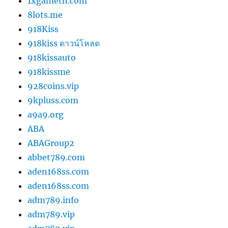
1xgameth.com
8lots.me
918Kiss
918kiss ดาวน์โหลด
918kissauto
918kissme
928coins.vip
9kpluss.com
a9a9.org
ABA
ABAGroup2
abbet789.com
aden168ss.com
aden168ss.com
adm789.info
adm789.vip