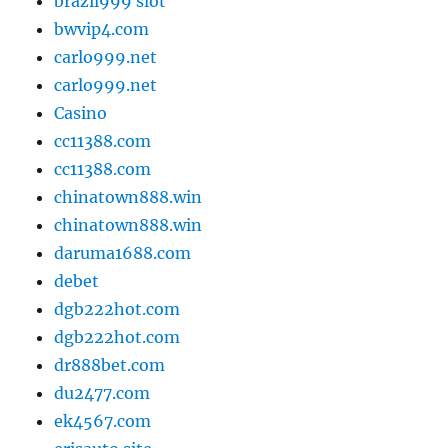
brazil999 slot
bwvip4.com
carlo999.net
carlo999.net
Casino
cc11388.com
cc11388.com
chinatown888.win
chinatown888.win
daruma1688.com
debet
dgb222hot.com
dgb222hot.com
dr888bet.com
du2477.com
ek4567.com