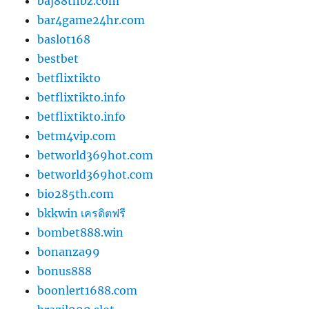
baj88thbz.com
bar4game24hr.com
baslot168
bestbet
betflixtikto
betflixtikto.info
betflixtikto.info
betm4vip.com
betworld369hot.com
betworld369hot.com
bio285th.com
bkkwin เครดิตฟรี
bombet888.win
bonanza99
bonus888
boonlert1688.com