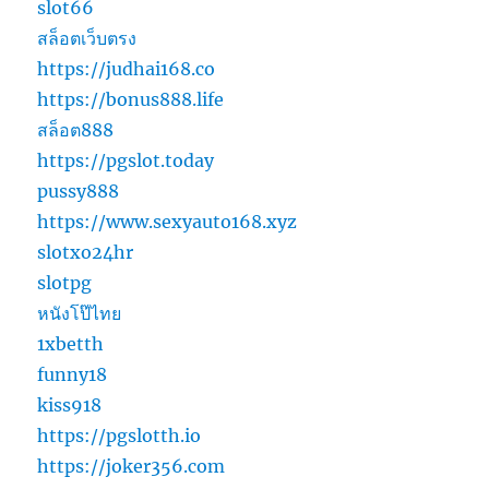
slot66
สล็อตเว็บตรง
https://judhai168.co
https://bonus888.life
สล็อต888
https://pgslot.today
pussy888
https://www.sexyauto168.xyz
slotxo24hr
slotpg
หนังโป๊ไทย
1xbetth
funny18
kiss918
https://pgslotth.io
https://joker356.com