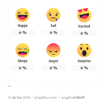
Happy
Sad
Excited
0
%
0
%
0
%
Sleepy
Angry
Surprise
0
%
0
%
0
%
…
เขียน
หมวด
ป้าย
10 ตุลาคม 2025
sing55fun.com
sing55 เครดิตฟรี
เมื่อ
หมู่
กำกับ