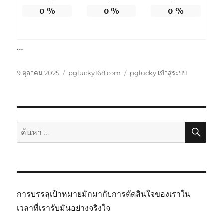
0
%
0
%
0
%
…
เขียน
หมวด
ป้าย
9 ตุลาคม 2025
pglucky168.com
pglucky เข้าสู่ระบบ
เมื่อ
หมู่
กำกับ
ค้นห
ค้นหา:
การบรรลุเป้าหมายมักมากับการตัดสินใจของเราใน
เวลาที่เรารับมันอย่างจริงใจ