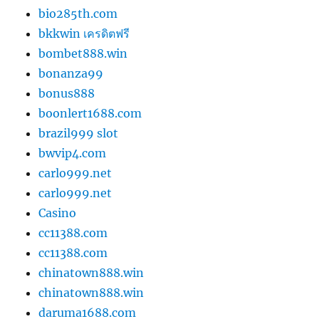
bio285th.com
bkkwin เครดิตฟรี
bombet888.win
bonanza99
bonus888
boonlert1688.com
brazil999 slot
bwvip4.com
carlo999.net
carlo999.net
Casino
cc11388.com
cc11388.com
chinatown888.win
chinatown888.win
daruma1688.com