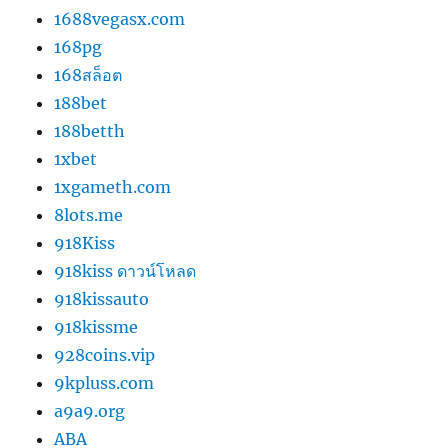
1688vegasx.com
168pg
168สล็อต
188bet
188betth
1xbet
1xgameth.com
8lots.me
918Kiss
918kiss ดาวน์โหลด
918kissauto
918kissme
928coins.vip
9kpluss.com
a9a9.org
ABA