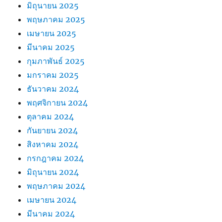
มิถุนายน 2025
พฤษภาคม 2025
เมษายน 2025
มีนาคม 2025
กุมภาพันธ์ 2025
มกราคม 2025
ธันวาคม 2024
พฤศจิกายน 2024
ตุลาคม 2024
กันยายน 2024
สิงหาคม 2024
กรกฎาคม 2024
มิถุนายน 2024
พฤษภาคม 2024
เมษายน 2024
มีนาคม 2024