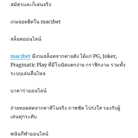
สมัครและก็เล่นจริง
เกมยอดฮิตใน mac1bet
สล็อตออนไลน์
mac1bet
มีเกมสล็อตจากค่ายดัง ได้แก่ PG, Joker,
Pragmatic Play ที่มีโบนัสแตกง่าย กราฟิกงาม รวมทั้ง
ระบบเล่นลื่นไหล
บาคาร่าออนไลน์
ถ่ายทอดสดจากคาสิโนจริง ภาพชัด โปร่งใส รองรับผู้
เล่นทุกระดับ
พนันกีฬาออนไลน์