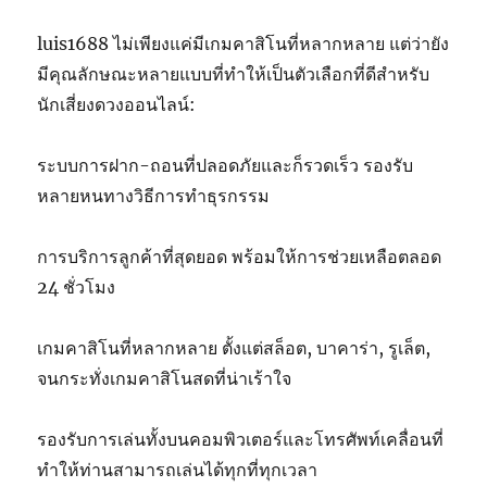
luis1688 ไม่เพียงแค่มีเกมคาสิโนที่หลากหลาย แต่ว่ายัง
มีคุณลักษณะหลายแบบที่ทำให้เป็นตัวเลือกที่ดีสำหรับ
นักเสี่ยงดวงออนไลน์:
ระบบการฝาก-ถอนที่ปลอดภัยและก็รวดเร็ว รองรับ
หลายหนทางวิธีการทำธุรกรรม
การบริการลูกค้าที่สุดยอด พร้อมให้การช่วยเหลือตลอด
24 ชั่วโมง
เกมคาสิโนที่หลากหลาย ตั้งแต่สล็อต, บาคาร่า, รูเล็ต,
จนกระทั่งเกมคาสิโนสดที่น่าเร้าใจ
รองรับการเล่นทั้งบนคอมพิวเตอร์และโทรศัพท์เคลื่อนที่
ทำให้ท่านสามารถเล่นได้ทุกที่ทุกเวลา