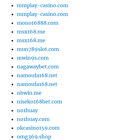
mmplay-casino.com
mmplay-casino.com
mono16888.com
msx168.me
msx168.me
mun789slot.com
mwin9s.com
nagawaybet.com
namoufa168.net
namoufa168.net
nbwin.me
niseko168bet.com
no1huay
no1huay.com
okcasino159.com
omg369.shop