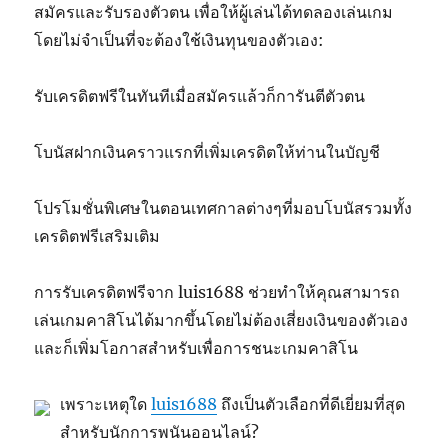
สมัครและรับรองตัวตน เพื่อให้ผู้เล่นได้ทดลองเล่นเกม
โดยไม่จำเป็นที่จะต้องใช้เงินทุนของตัวเอง:
รับเครดิตฟรีในทันทีเมื่อสมัครแล้วก็การันตีตัวตน
โบนัสฝากเงินคราวแรกที่เพิ่มเครดิตให้ท่านในบัญชี
โปรโมชั่นพิเศษในตอนเทศกาลต่างๆที่มอบโบนัสรวมทั้ง
เครดิตฟรีเสริมเติม
การรับเครดิตฟรีจาก luis1688 ช่วยทำให้คุณสามารถ
เล่นเกมคาสิโนได้มากขึ้นโดยไม่ต้องเสี่ยงเงินของตัวเอง
และก็เพิ่มโอกาสสำหรับเพื่อการชนะเกมคาสิโน
เพราะเหตุใด
luis1688
ถึงเป็นตัวเลือกที่ดีเยี่ยมที่สุด
สำหรับนักการพนันออนไลน์?