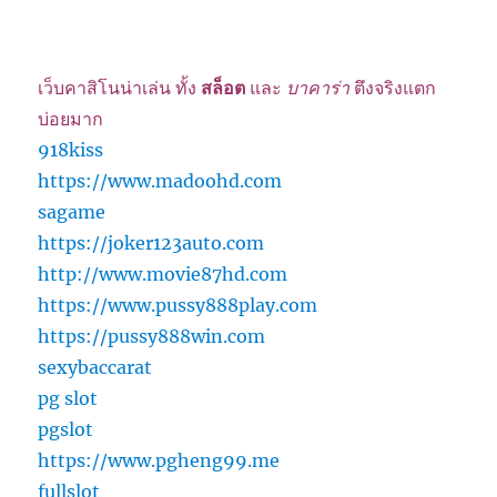
เว็บคาสิโนน่าเล่น ทั้ง
สล็อต
และ
บาคาร่า
ตึงจริงแตก
บ่อยมาก
918kiss
https://www.madoohd.com
sagame
https://joker123auto.com
http://www.movie87hd.com
https://www.pussy888play.com
https://pussy888win.com
sexybaccarat
pg slot
pgslot
https://www.pgheng99.me
fullslot