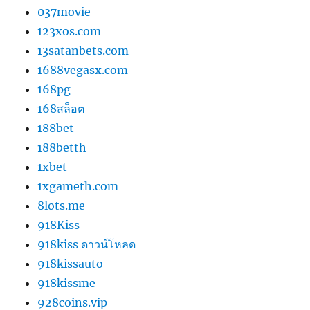
037movie
123xos.com
13satanbets.com
1688vegasx.com
168pg
168สล็อต
188bet
188betth
1xbet
1xgameth.com
8lots.me
918Kiss
918kiss ดาวน์โหลด
918kissauto
918kissme
928coins.vip