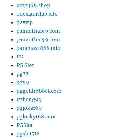
omg369.shop
onesiamclub.site
p2vvip
pananthai99.com
pananthai99.com
paramax1688.info
PG
PG Slot
pg77
pg99
pggold168bet.com
Pgheng99
pgjoker69
pglucky168.com
PGSlot
pgslot718