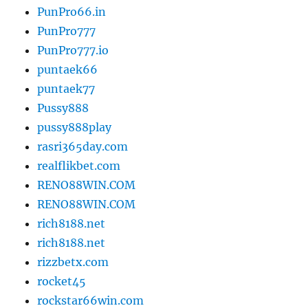
PunPro66.in
PunPro777
PunPro777.io
puntaek66
puntaek77
Pussy888
pussy888play
rasri365day.com
realflikbet.com
RENO88WIN.COM
RENO88WIN.COM
rich8188.net
rich8188.net
rizzbetx.com
rocket45
rockstar66win.com