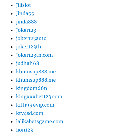
Jilislot
Jinda55
jinda888
Joker123
joker123auto
joker123th
Joker123th.com
judhai168
khumsup888.me
khumsup888.me
kingdom66n
kingxxxbet123.com
kitti999vip.com
ktv4sd.com
lalikabetsgame.com
lion123