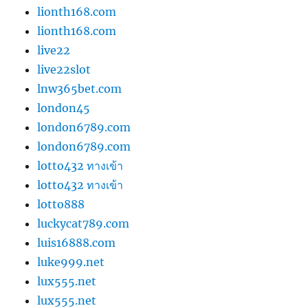
lionth168.com
lionth168.com
live22
live22slot
lnw365bet.com
london45
london6789.com
london6789.com
lotto432 ทางเข้า
lotto432 ทางเข้า
lotto888
luckycat789.com
luis16888.com
luke999.net
lux555.net
lux555.net