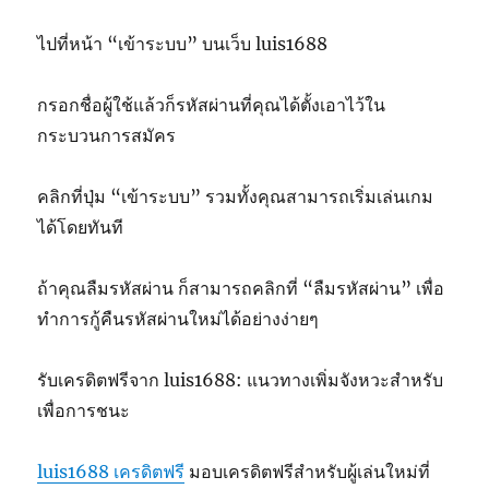
ไปที่หน้า “เข้าระบบ” บนเว็บ luis1688
กรอกชื่อผู้ใช้แล้วก็รหัสผ่านที่คุณได้ตั้งเอาไว้ใน
กระบวนการสมัคร
คลิกที่ปุ่ม “เข้าระบบ” รวมทั้งคุณสามารถเริ่มเล่นเกม
ได้โดยทันที
ถ้าคุณลืมรหัสผ่าน ก็สามารถคลิกที่ “ลืมรหัสผ่าน” เพื่อ
ทำการกู้คืนรหัสผ่านใหม่ได้อย่างง่ายๆ
รับเครดิตฟรีจาก luis1688: แนวทางเพิ่มจังหวะสำหรับ
เพื่อการชนะ
luis1688 เครดิตฟรี
มอบเครดิตฟรีสำหรับผู้เล่นใหม่ที่