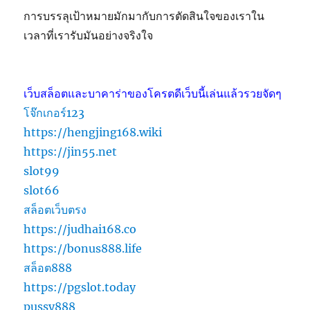
การบรรลุเป้าหมายมักมากับการตัดสินใจของเราใน
เวลาที่เรารับมันอย่างจริงใจ
เว็บสล็อตและบาคาร่าของโครตดีเว็บนี้เล่นแล้วรวยจัดๆ
โจ๊กเกอร์123
https://hengjing168.wiki
https://jin55.net
slot99
slot66
สล็อตเว็บตรง
https://judhai168.co
https://bonus888.life
สล็อต888
https://pgslot.today
pussy888