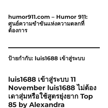
humor911.com – Humor 911:
ศูนย์ความขำขันแห่งความตลกที่
ต้องการ
ป้ายกำกับ:
luis1688 เข้าสู่ระบบ
luis1688 เข้าสู่ระบบ 11
November luis1688 ไม่ต้อง
เดาสุ่มหรือใช้สูตรยุ่งยาก Top
85 by Alexandra