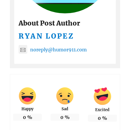
About Post Author
RYAN LOPEZ
noreply@humor911.com
Happy
Sad
Excited
0
%
0
%
0
%