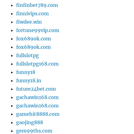
finfinbet789.com
finnivips.com
fiwdee.win
fortune99vip.com
fox689ok.com
fox689ok.com
fullslotpg
fullslotpg168.com
funny18
funny18.in
future24bet.com
gachawin168.com
gachawin168.com
gamehit8888.com
gaojing888
gem99ths.com