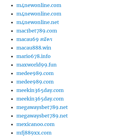
m4newonline.com
m4newonline.com
m4newonline.net
mac1bet789.com
macau69 สมัคร
macau888.win
mario678.info
maxworld99.fun
medee989.com
medee989.com
meekin365day.com
meekin365day.com
megawaysbet789.net
megawaysbet789.net
mexicanoo.com
mfj889xx.com