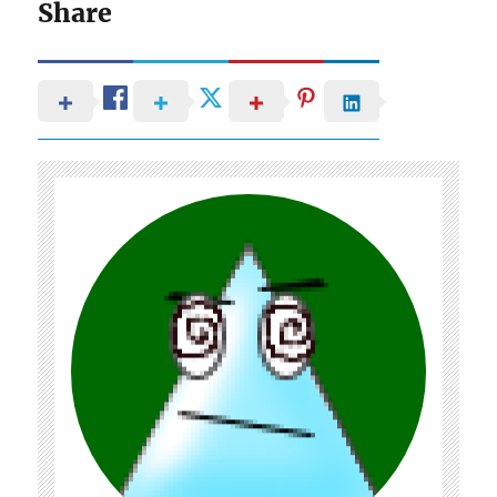
Share