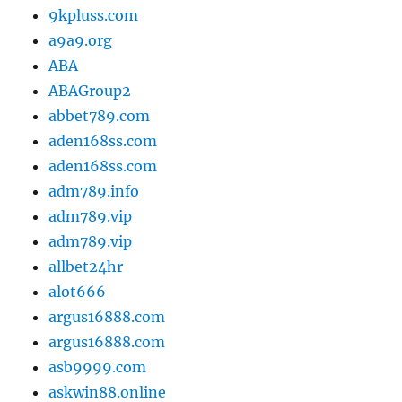
9kpluss.com
a9a9.org
ABA
ABAGroup2
abbet789.com
aden168ss.com
aden168ss.com
adm789.info
adm789.vip
adm789.vip
allbet24hr
alot666
argus16888.com
argus16888.com
asb9999.com
askwin88.online