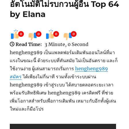
อัตโนมัติไม่รบกวนผู้อื่น Top 64
by Elana
0
0
0
0
Read Time:
3 Minute, 0 Second
hengheng989 เป็นแพลตฟอร์มเดิมพันออนไลน์ที่มา
แรงในขณะนี้ ด้วยระบบที่ทันสมัย ไม่เป็นอันตราย และก็
ใช้งานง่าย ผู้เล่นสามารถเริ่มการ
hengheng989
สมัคร
ได้เพียงไม่กี่นาที รวมทั้งเข้าระบบผ่าน
hengheng989 เข้าสู่ระบบ ได้สบายตลอดระยะเวลา
พร้อมรับสิทธิพิเศษ hengheng989 เครดิตฟรี ที่ช่วย
เพิ่มโอกาสสำหรับเพื่อการเดิมพัน เหมาะกับอีกทั้งผู้เล่น
ใหม่และก็มือโปร