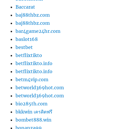
Baccarat
baj88thbz.com
baj88thbz.com
bar4game24hr.com
baslot168
bestbet
betflixtikto
betflixtikto.info
betflixtikto.info
betm4vip.com
betworld369hot.com
betworld369hot.com
bio285th.com
bkkwin เครดิตฟรี
bombet888.win
bonanza99