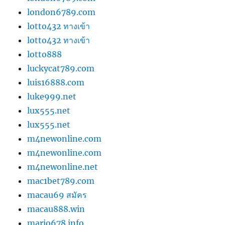
london6789.com
lotto432 ทางเข้า
lotto432 ทางเข้า
lotto888
luckycat789.com
luis16888.com
luke999.net
lux555.net
lux555.net
m4newonline.com
m4newonline.com
m4newonline.net
mac1bet789.com
macau69 สมัคร
macau888.win
mario678.info