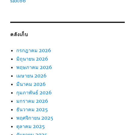
slot66
คลังเก็บ
กรกฎาคม 2026
มิถุนายน 2026
พฤษภาคม 2026
เมษายน 2026
มีนาคม 2026
กุมภาพันธ์ 2026
มกราคม 2026
ธันวาคม 2025
พฤศจิกายน 2025
ตุลาคม 2025
กันยายน 2025