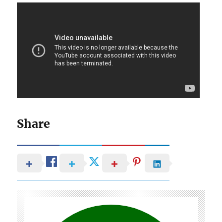
Share