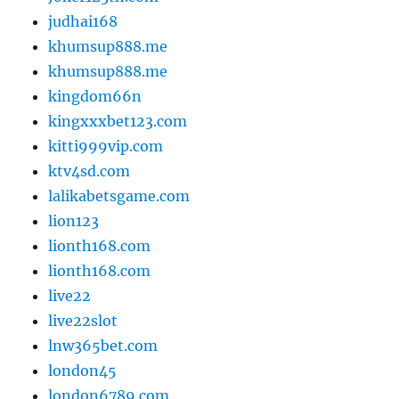
judhai168
khumsup888.me
khumsup888.me
kingdom66n
kingxxxbet123.com
kitti999vip.com
ktv4sd.com
lalikabetsgame.com
lion123
lionth168.com
lionth168.com
live22
live22slot
lnw365bet.com
london45
london6789.com