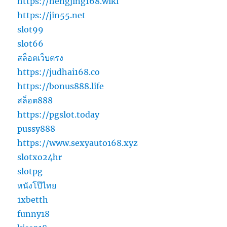
https://hengjing168.wiki
https://jin55.net
slot99
slot66
สล็อตเว็บตรง
https://judhai168.co
https://bonus888.life
สล็อต888
https://pgslot.today
pussy888
https://www.sexyauto168.xyz
slotxo24hr
slotpg
หนังโป๊ไทย
1xbetth
funny18