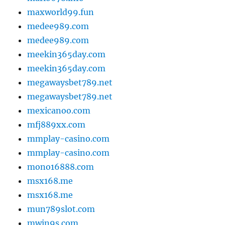
maxworld99.fun
medee989.com
medee989.com
meekin365day.com
meekin365day.com
megawaysbet789.net
megawaysbet789.net
mexicanoo.com
mfj889xx.com
mmplay-casino.com
mmplay-casino.com
mono16888.com
msx168.me
msx168.me
mun789slot.com
mwin9s.com