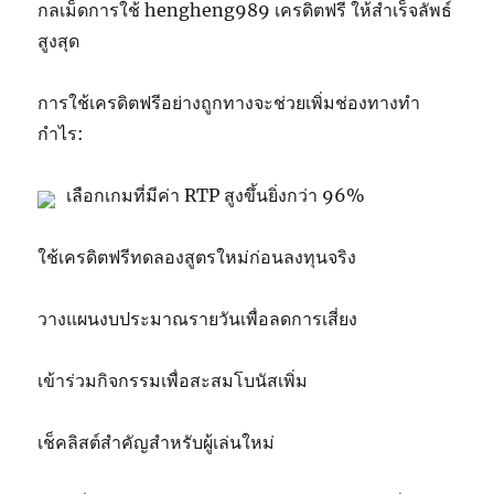
กลเม็ดการใช้ hengheng989 เครดิตฟรี ให้สำเร็จลัพธ์
สูงสุด
การใช้เครดิตฟรีอย่างถูกทางจะช่วยเพิ่มช่องทางทำ
กำไร:
เลือกเกมที่มีค่า RTP สูงขึ้นยิ่งกว่า 96%
ใช้เครดิตฟรีทดลองสูตรใหม่ก่อนลงทุนจริง
วางแผนงบประมาณรายวันเพื่อลดการเสี่ยง
เข้าร่วมกิจกรรมเพื่อสะสมโบนัสเพิ่ม
เช็คลิสต์สำคัญสำหรับผู้เล่นใหม่