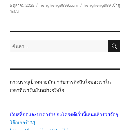
เขียน
หมวด
ป้าย
5 ตุลาคม 2025
hengheng9899.com
hengheng989 เข้าสู่
เมื่อ
หมู่
กำกับ
ระบบ
ค้นห
ค้นหา:
การบรรลุเป้าหมายมักมากับการตัดสินใจของเราใน
เวลาที่เรารับมันอย่างจริงใจ
เว็บสล็อตและบาคาร่าของโครตดีเว็บนี้เล่นแล้วรวยจัดๆ
โจ๊กเกอร์123