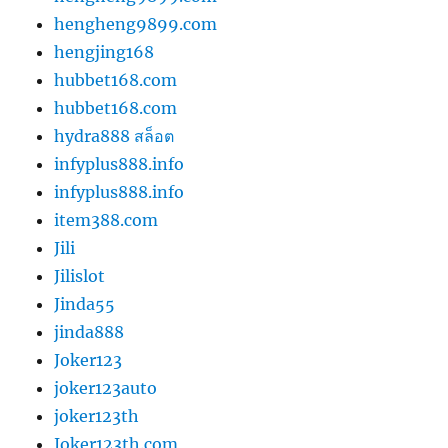
hengheng9899.com
hengjing168
hubbet168.com
hubbet168.com
hydra888 สล็อต
infyplus888.info
infyplus888.info
item388.com
Jili
Jilislot
Jinda55
jinda888
Joker123
joker123auto
joker123th
Joker123th.com