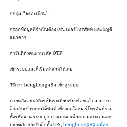
กดปุ่ม “ลงทะเบียน”
กรอกข้อมูลที่จำเป็นต้อง เช่น เบอร์โทรศัพท์ และบัญชี
ธนาคาร
การันตีตัวตนผ่านรหัส OTP
เข้าระบบและก็เริ่มเล่นเกมได้เลย
วิธีการ hengheng989 เข้าสู่ระบบ
ภายหลังจากสมัครเป็นระเบียบเรียบร้อยแล้ว สามารถ
ล็อกอินเข้าระบบได้ทันที เพียงแต่ใส่เบอร์โทรศัพท์รวม
ทั้งรหัสผ่าน ระบบถูกวางแบบมาเพื่อความสะดวกและ
ปลอดภัย รองรับอีกทั้ง iOS,
hengheng989 สมัคร