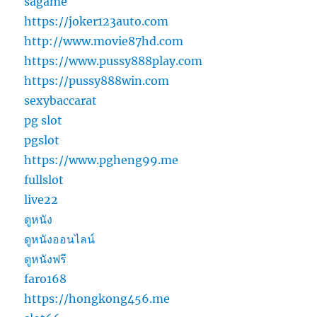
sagame
https://joker123auto.com
http://www.movie87hd.com
https://www.pussy888play.com
https://pussy888win.com
sexybaccarat
pg slot
pgslot
https://www.pgheng99.me
fullslot
live22
ดูหนัง
ดูหนังออนไลน์
ดูหนังฟรี
faro168
https://hongkong456.me