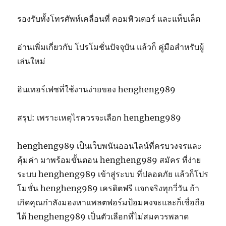
รองรับทั้งโทรศัพท์เคลื่อนที่ คอมพิวเตอร์ และแท็บเล็ต
อ่านเพิ่มเกี่ยวกับ โปรโมชั่นปัจจุบัน แล้วก็ คู่มือสำหรับผู้
เล่นใหม่
อินเทอร์เฟซที่ใช้งานง่ายของ hengheng989
สรุป: เพราะเหตุไรควรจะเลือก hengheng989
hengheng989 เป็นเว็บพนันออนไลน์ที่ครบวงจรและ
คุ้มค่า มาพร้อมขั้นตอน hengheng989 สมัคร ที่ง่าย
ระบบ hengheng989 เข้าสู่ระบบ ที่ปลอดภัย แล้วก็โปร
โมชั่น hengheng989 เครดิตฟรี แจกจริงทุกวี่วัน ถ้า
เกิดคุณกำลังมองหาแพลตฟอร์มป้อมคงจะและก็เชื่อถือ
ได้ hengheng989 เป็นตัวเลือกที่ไม่สมควรพลาด