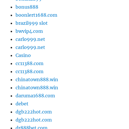
bonus888
boonlert1688.com
brazil999 slot
bwvip4.com
carlo999.net
carlo999.net
Casino
cc11388.com
cc11388.com
chinatown888.win
chinatown888.win
daruma1688.com
debet
dgb222hot.com
dgb222hot.com
dr888bet.com