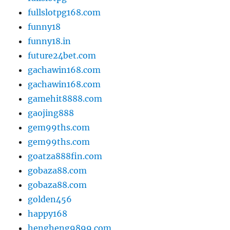
fullslotpg168.com
funny18
funny18.in
future24bet.com
gachawin168.com
gachawin168.com
gamehit8888.com
gaojing888
gem99ths.com
gem99ths.com
goatza888fin.com
gobaza88.com
gobaza88.com
golden456
happy168
hengheng9899.com