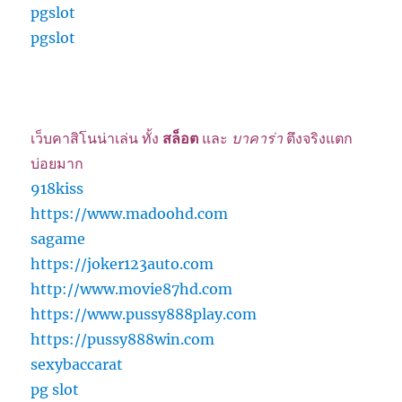
pgslot
pgslot
เว็บคาสิโนน่าเล่น ทั้ง
สล็อต
และ
บาคาร่า
ตึงจริงแตก
บ่อยมาก
918kiss
https://www.madoohd.com
sagame
https://joker123auto.com
http://www.movie87hd.com
https://www.pussy888play.com
https://pussy888win.com
sexybaccarat
pg slot