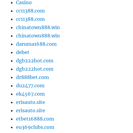
Casino
cc11388.com
cc11388.com
chinatown888.win
chinatown888.win
daruma1688.com
debet
dgb222hot.com
dgb222hot.com
dr888bet.com
du2477.com
ek4567.com
erisauto.site
erisauto.site
etbet16888.com
eu369clubs.com