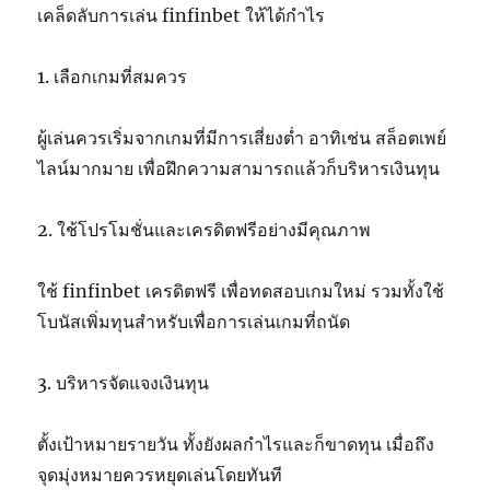
เคล็ดลับการเล่น finfinbet ให้ได้กำไร
1. เลือกเกมที่สมควร
ผู้เล่นควรเริ่มจากเกมที่มีการเสี่ยงต่ำ อาทิเช่น สล็อตเพย์
ไลน์มากมาย เพื่อฝึกความสามารถแล้วก็บริหารเงินทุน
2. ใช้โปรโมชั่นและเครดิตฟรีอย่างมีคุณภาพ
ใช้ finfinbet เครดิตฟรี เพื่อทดสอบเกมใหม่ รวมทั้งใช้
โบนัสเพิ่มทุนสำหรับเพื่อการเล่นเกมที่ถนัด
3. บริหารจัดแจงเงินทุน
ตั้งเป้าหมายรายวัน ทั้งยังผลกำไรและก็ขาดทุน เมื่อถึง
จุดมุ่งหมายควรหยุดเล่นโดยทันที