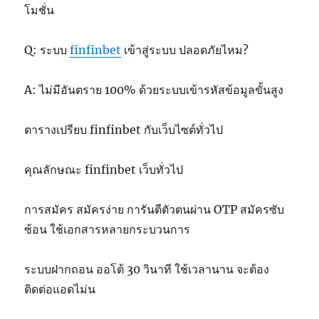
โมชั่น
Q: ระบบ
finfinbet
เข้าสู่ระบบ ปลอดภัยไหม?
A: ไม่มีอันตราย 100% ด้วยระบบเข้ารหัสข้อมูลขั้นสูง
ตารางเปรียบ finfinbet กับเว็บไซต์ทั่วไป
คุณลักษณะ finfinbet เว็บทั่วไป
การสมัคร สมัครง่าย การันตีตัวตนผ่าน OTP สมัครซับ
ซ้อน ใช้เอกสารหลายกระบวนการ
ระบบฝากถอน ออโต้ 30 วินาที ใช้เวลานาน จะต้อง
ติดต่อแอดไม่น