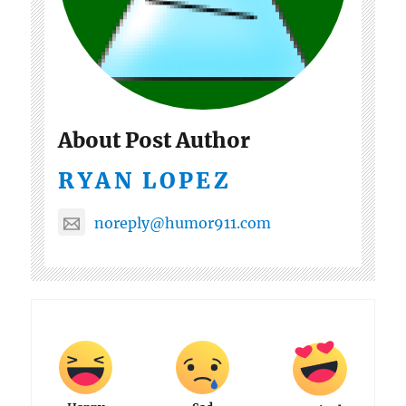
About Post Author
RYAN LOPEZ
noreply@humor911.com