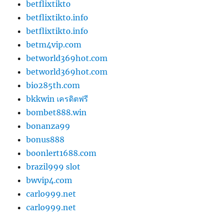
betflixtikto
betflixtikto.info
betflixtikto.info
betm4vip.com
betworld369hot.com
betworld369hot.com
bio285th.com
bkkwin เครดิตฟรี
bombet888.win
bonanza99
bonus888
boonlert1688.com
brazil999 slot
bwvip4.com
carlo999.net
carlo999.net