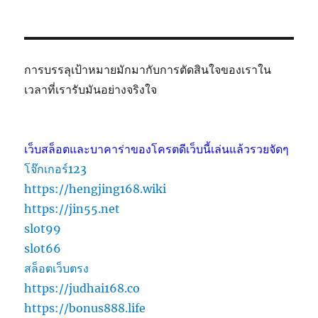
การบรรลุเป้าหมายมักมากับการตัดสินใจของเราใน
เวลาที่เรารับมันอย่างจริงใจ
เว็บสล็อตและบาคาร่าของโครตดีเว็บนี้เล่นแล้วรวยจัดๆ
โจ๊กเกอร์123
https://hengjing168.wiki
https://jin55.net
slot99
slot66
สล็อตเว็บตรง
https://judhai168.co
https://bonus888.life