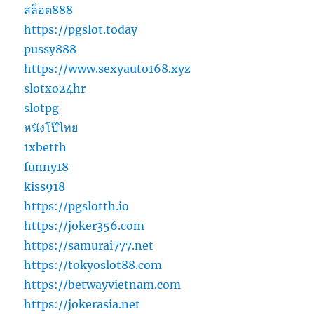
สล็อต888
https://pgslot.today
pussy888
https://www.sexyauto168.xyz
slotxo24hr
slotpg
หนังโป๊ไทย
1xbetth
funny18
kiss918
https://pgslotth.io
https://joker356.com
https://samurai777.net
https://tokyoslot88.com
https://betwayvietnam.com
https://jokerasia.net