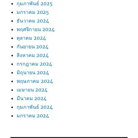
กุมภาพันธ์ 2025
มกราคม 2025
ธันวาคม 2024
พฤศจิกายน 2024
ตุลาคม 2024
กันยายน 2024
สิงหาคม 2024
กรกฎาคม 2024
มิถุนายน 2024
พฤษภาคม 2024
เมษายน 2024
มีนาคม 2024
กุมภาพันธ์ 2024
มกราคม 2024