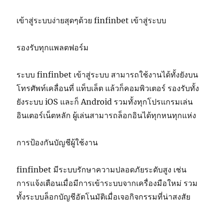
เข้าสู่ระบบง่ายสุดๆด้วย finfinbet เข้าสู่ระบบ
รองรับทุกแพลตฟอร์ม
ระบบ finfinbet เข้าสู่ระบบ สามารถใช้งานได้ทั้งยังบน
โทรศัพท์เคลื่อนที่ แท็บเล็ต แล้วก็คอมพิวเตอร์ รองรับทั้ง
ยังระบบ iOS และก็ Android รวมทั้งทุกโปรแกรมเล่น
อินเตอร์เน็ตหลัก ผู้เล่นสามารถล็อกอินได้ทุกหนทุกแห่ง
การป้องกันบัญชีผู้ใช้งาน
finfinbet มีระบบรักษาความปลอดภัยระดับสูง เช่น
การแจ้งเตือนเมื่อมีการเข้าระบบจากเครื่องมือใหม่ รวม
ทั้งระบบล็อกบัญชีอัตโนมัติเมื่อเจอกิจกรรมที่น่าสงสัย