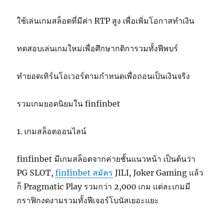
ใช้เล่นเกมสล็อตที่มีค่า RTP สูง เพื่อเพิ่มโอกาสทำเงิน
ทดสอบเล่นเกมใหม่เพื่อศึกษากติการวมทั้งฟีพบร์
ทำยอดเทิร์นโอเวอร์ตามกำหนดเพื่อถอนเป็นเงินจริง
รวมเกมยอดนิยมใน finfinbet
1. เกมสล็อตออนไลน์
finfinbet มีเกมสล็อตจากค่ายชั้นแนวหน้า เป็นต้นว่า
PG SLOT,
finfinbet สมัคร
JILI, Joker Gaming แล้ว
ก็ Pragmatic Play รวมกว่า 2,000 เกม แต่ละเกมมี
กราฟิกงดงามรวมทั้งฟีเจอร์โบนัสเยอะแยะ