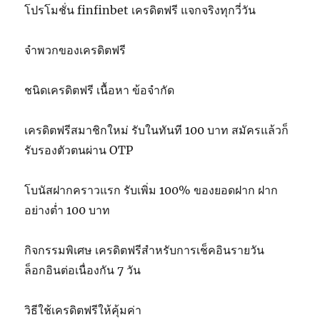
โปรโมชั่น finfinbet เครดิตฟรี แจกจริงทุกวี่วัน
จำพวกของเครดิตฟรี
ชนิดเครดิตฟรี เนื้อหา ข้อจำกัด
เครดิตฟรีสมาชิกใหม่ รับในทันที 100 บาท สมัครแล้วก็
รับรองตัวตนผ่าน OTP
โบนัสฝากคราวแรก รับเพิ่ม 100% ของยอดฝาก ฝาก
อย่างต่ำ 100 บาท
กิจกรรมพิเศษ เครดิตฟรีสำหรับการเช็คอินรายวัน
ล็อกอินต่อเนื่องกัน 7 วัน
วิธีใช้เครดิตฟรีให้คุ้มค่า