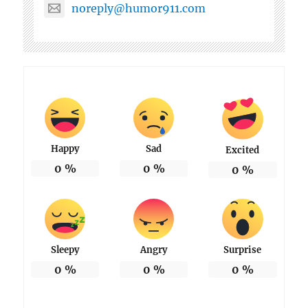
noreply@humor911.com
Happy
Sad
Excited
0
%
0
%
0
%
Sleepy
Angry
Surprise
0
%
0
%
0
%