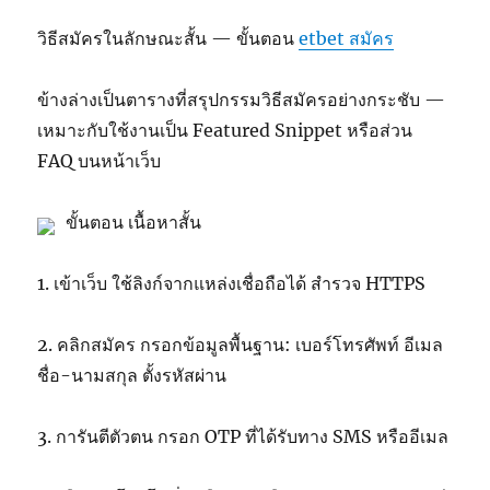
วิธีสมัครในลักษณะสั้น — ขั้นตอน
etbet สมัคร
ข้างล่างเป็นตารางที่สรุปกรรมวิธีสมัครอย่างกระชับ —
เหมาะกับใช้งานเป็น Featured Snippet หรือส่วน
FAQ บนหน้าเว็บ
ขั้นตอน เนื้อหาสั้น
1. เข้าเว็บ ใช้ลิงก์จากแหล่งเชื่อถือได้ สำรวจ HTTPS
2. คลิกสมัคร กรอกข้อมูลพื้นฐาน: เบอร์โทรศัพท์ อีเมล
ชื่อ-นามสกุล ตั้งรหัสผ่าน
3. การันตีตัวตน กรอก OTP ที่ได้รับทาง SMS หรืออีเมล