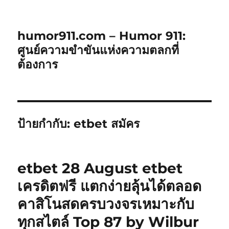
humor911.com – Humor 911:
ศูนย์ความขำขันแห่งความตลกที่
ต้องการ
ป้ายกำกับ:
etbet สมัคร
etbet 28 August etbet
เครดิตฟรี แตกง่ายลุ้นได้ตลอด
คาสิโนสดครบวงจรเหมาะกับ
ทุกสไตล์ Top 87 by Wilbur