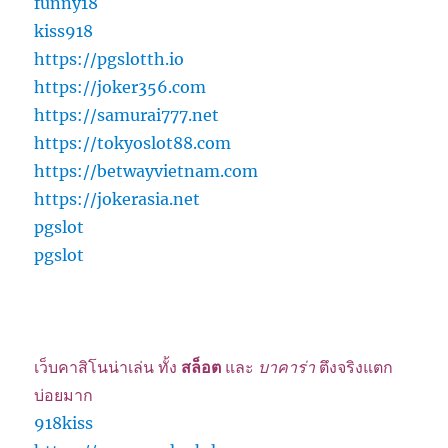
funny18
kiss918
https://pgslotth.io
https://joker356.com
https://samurai777.net
https://tokyoslot88.com
https://betwayvietnam.com
https://jokerasia.net
pgslot
pgslot
เว็บคาสิโนน่าเล่น ทั้ง
สล็อต
และ
บาคาร่า
ตึงจริงแตก
บ่อยมาก
918kiss