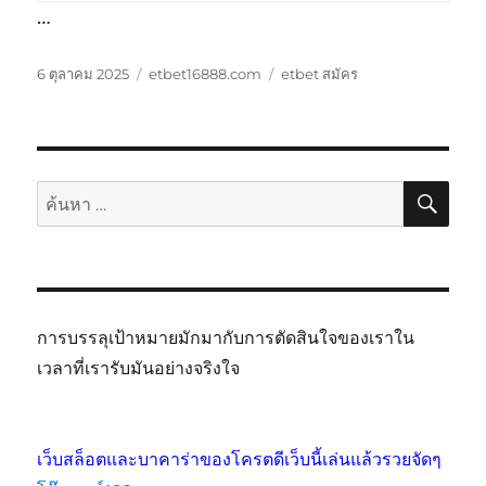
…
เขียน
หมวด
ป้าย
6 ตุลาคม 2025
etbet16888.com
etbet สมัคร
เมื่อ
หมู่
กำกับ
ค้นห
ค้นหา:
การบรรลุเป้าหมายมักมากับการตัดสินใจของเราใน
เวลาที่เรารับมันอย่างจริงใจ
เว็บสล็อตและบาคาร่าของโครตดีเว็บนี้เล่นแล้วรวยจัดๆ