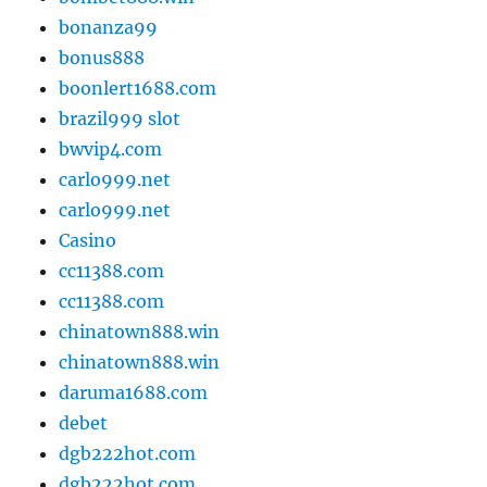
bonanza99
bonus888
boonlert1688.com
brazil999 slot
bwvip4.com
carlo999.net
carlo999.net
Casino
cc11388.com
cc11388.com
chinatown888.win
chinatown888.win
daruma1688.com
debet
dgb222hot.com
dgb222hot.com