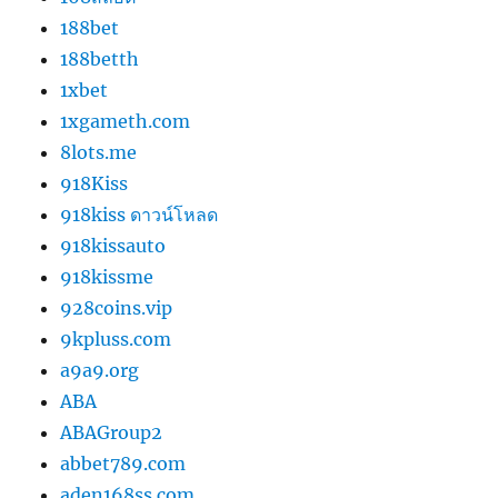
188bet
188betth
1xbet
1xgameth.com
8lots.me
918Kiss
918kiss ดาวน์โหลด
918kissauto
918kissme
928coins.vip
9kpluss.com
a9a9.org
ABA
ABAGroup2
abbet789.com
aden168ss.com