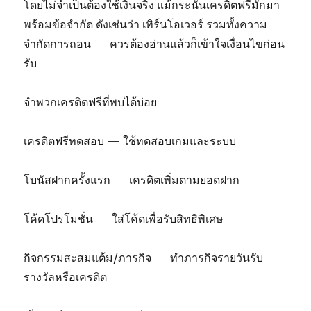
โดยไม่จำเป็นต้องใช้เงินจริง แม้กระนั้นเครดิตฟรีมักมา
พร้อมข้อจำกัด ดังเช่นว่า เทิร์นโอเวอร์ รวมทั้งความ
จำกัดการถอน — ควรต้องอ่านแล้วก็เข้าใจเงื่อนไขก่อน
รับ
จำพวกเครดิตฟรีที่พบได้บ่อย
เครดิตฟรีทดสอบ — ใช้ทดสอบเกมและระบบ
โบนัสฝากครั้งแรก — เครดิตเพิ่มตามยอดฝาก
โค้ดโปรโมชั่น — ใส่โค้ดเพื่อรับสิทธิพิเศษ
กิจกรรมสะสมแต้ม/ภารกิจ — ทำภารกิจรายวันรับ
รางวัลหรือเครดิต