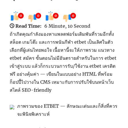
0
0
0
0
Read Time:
6 Minute, 10 Second
ถ้าเกิดคุณกำลังมองหาแพลตฟอร์มเดิมพันที่รวมอีกทั้ง
สล็อต เกมโต๊ะ และการพนันกีฬา etbet เป็นเลิศในตัว
เลือกที่ผู้เล่นไทยพอใจ เนื้อหานี้จะให้ภาพรวม แนวทาง
etbet สมัคร ขั้นตอนไม่มีอันตรายสำหรับในการ etbet
เข้าสู่ระบบ แล้วก็กระบวนการรับ/ใช้งาน etbet เครดิต
ฟรี อย่างคุ้มค่า — เขียนในแบบอย่าง HTML ที่พร้อม
ก็อปปี้ไปวางใน CMS เหมาะกับการปรับใช้บนหน้าเว็บ
สไตล์ SEO-friendly
ภาพรวมของ ETBET — ลักษณะเด่นและก็สิ่งที่ควร
จะพินิจพิเคราะห์