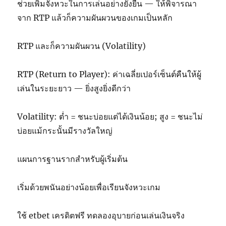
ช่วยเพิ่มจังหวะในการเล่นอย่างยั่งยืน — ให้พิจารณา
จาก RTP แล้วก็ความผันผวนของเกมเป็นหลัก
RTP และก็ความผันผวน (Volatility)
RTP (Return to Player): ค่าเฉลี่ยเปอร์เซ็นต์คืนให้ผู้
เล่นในระยะยาว — ยิ่งสูงยิ่งดีกว่า
Volatility: ต่ำ = ชนะบ่อยแต่ได้เงินน้อย; สูง = ชนะไม่
บ่อยแม้กระนั้นมีรางวัลใหญ่
แผนการฐานรากสำหรับผู้เริ่มต้น
เริ่มด้วยพนันอย่างน้อยเพื่อเรียนจังหวะเกม
ใช้ etbet เครดิตฟรี ทดลองอุบายก่อนเล่นเงินจริง