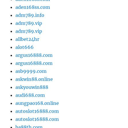
aden168ss.com
adm789.info
adm789.vip
adm789.vip
allbet24hr
alot666
argus16888.com
argus16888.com
asb9999.com
askwin88.online
askyouwin888
audi688.com
aungpao168.online
autoslot16888.com
autoslot16888.com
ba88th.com