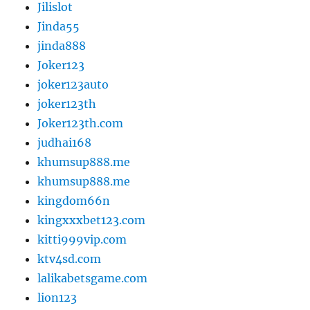
Jilislot
Jinda55
jinda888
Joker123
joker123auto
joker123th
Joker123th.com
judhai168
khumsup888.me
khumsup888.me
kingdom66n
kingxxxbet123.com
kitti999vip.com
ktv4sd.com
lalikabetsgame.com
lion123