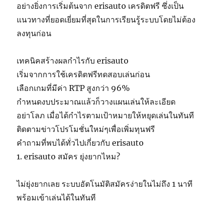
อย่างยิ่งการเริ่มต้นจาก erisauto เครดิตฟรี ซึ่งเป็น
แนวทางที่ยอดเยี่ยมที่สุดในการเรียนรู้ระบบโดยไม่ต้อง
ลงทุนก่อน
เทคนิคสร้างผลกำไรกับ erisauto
เริ่มจากการใช้เครดิตฟรีทดสอบเล่นก่อน
เลือกเกมที่มีค่า RTP สูงกว่า 96%
กำหนดงบประมาณแล้วก็วางแผนเล่นให้ละเอียด
อย่าโลภ เมื่อได้กำไรตามเป้าหมายให้หยุดเล่นในทันที
ติดตามข่าวโปรโมชั่นใหม่ๆเพื่อเพิ่มทุนฟรี
คำถามที่พบได้ทั่วไปเกี่ยวกับ erisauto
1. erisauto สมัคร ยุ่งยากไหม?
ไม่ยุ่งยากเลย ระบบอัตโนมัติสมัครง่ายในไม่ถึง 1 นาที
พร้อมเข้าเล่นได้ในทันที