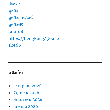
live22
ดูหนัง
ดูหนังออนไลน์
ดูหนังฟรี
faro168
https://hongkong456.me
slot66
คลังเก็บ
กรกฎาคม 2026
มิถุนายน 2026
พฤษภาคม 2026
เมษายน 2026