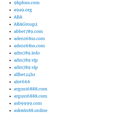
9kpluss.com
a9a9.org
ABA
ABAGroup2
abbet789.com
aden168ss.com
aden168ss.com
adm789.info
adm789.vip
adm789.vip
allbet24hr
alot666
argus16888.com
argus16888.com
asb9999.com
askwin88.online