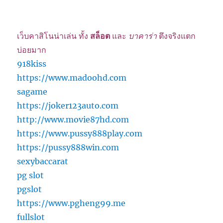
เว็บคาสิโนน่าเล่น ทั้ง
สล็อต
และ
บาคาร่า
ตึงจริงแตก
บ่อยมาก
918kiss
https://www.madoohd.com
sagame
https://joker123auto.com
http://www.movie87hd.com
https://www.pussy888play.com
https://pussy888win.com
sexybaccarat
pg slot
pgslot
https://www.pgheng99.me
fullslot