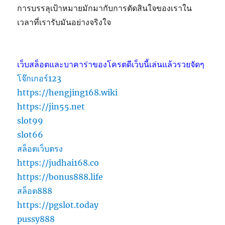
การบรรลุเป้าหมายมักมากับการตัดสินใจของเราใน
เวลาที่เรารับมันอย่างจริงใจ
เว็บสล็อตและบาคาร่าของโครตดีเว็บนี้เล่นแล้วรวยจัดๆ
โจ๊กเกอร์123
https://hengjing168.wiki
https://jin55.net
slot99
slot66
สล็อตเว็บตรง
https://judhai168.co
https://bonus888.life
สล็อต888
https://pgslot.today
pussy888