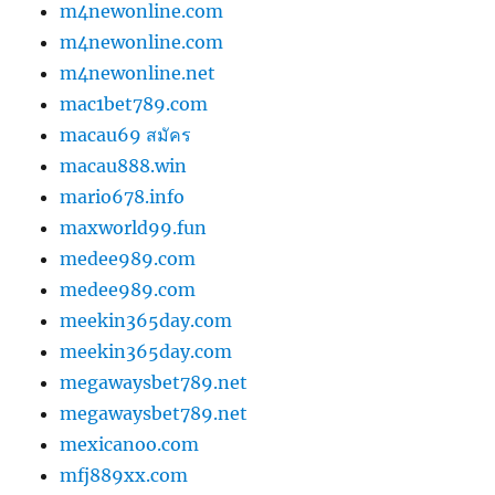
m4newonline.com
m4newonline.com
m4newonline.net
mac1bet789.com
macau69 สมัคร
macau888.win
mario678.info
maxworld99.fun
medee989.com
medee989.com
meekin365day.com
meekin365day.com
megawaysbet789.net
megawaysbet789.net
mexicanoo.com
mfj889xx.com