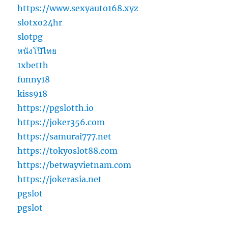
https://www.sexyauto168.xyz
slotxo24hr
slotpg
หนังโป๊ไทย
1xbetth
funny18
kiss918
https://pgslotth.io
https://joker356.com
https://samurai777.net
https://tokyoslot88.com
https://betwayvietnam.com
https://jokerasia.net
pgslot
pgslot