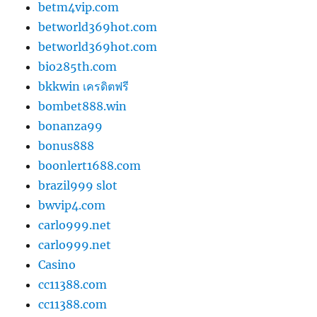
betm4vip.com
betworld369hot.com
betworld369hot.com
bio285th.com
bkkwin เครดิตฟรี
bombet888.win
bonanza99
bonus888
boonlert1688.com
brazil999 slot
bwvip4.com
carlo999.net
carlo999.net
Casino
cc11388.com
cc11388.com