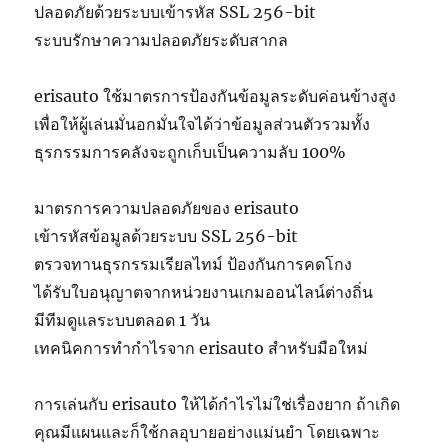
ปลอดภัยด้วยระบบเข้ารหัส SSL 256-bit
ระบบรักษาความปลอดภัยระดับสากล
erisauto ใช้มาตรการป้องกันข้อมูลระดับค่อนข้างสูง
เพื่อให้ผู้เล่นมั่นอกมั่นใจได้ว่าข้อมูลส่วนตัวรวมทั้ง
ธุรกรรมการคลังจะถูกเก็บเป็นความลับ 100%
มาตรการความปลอดภัยของ erisauto
เข้ารหัสข้อมูลด้วยระบบ SSL 256-bit
ตรวจทานธุรกรรมเรียลไทม์ ป้องกันการคดโกง
ได้รับใบอนุญาตจากหน่วยงานเกมออนไลน์ต่างถิ่น
มีทีมดูแลระบบตลอด 1 วัน
เทคนิคการทำกำไรจาก erisauto สำหรับมือใหม่
การเล่นกับ erisauto ให้ได้กำไรไม่ใช่เรื่องยาก ถ้าเกิด
คุณมีแผนและก็ใช้กลอุบายอย่างแม่นยำ โดยเฉพาะ