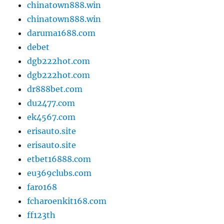
chinatown888.win
chinatown888.win
daruma1688.com
debet
dgb222hot.com
dgb222hot.com
dr888bet.com
du2477.com
ek4567.com
erisauto.site
erisauto.site
etbet16888.com
eu369clubs.com
faro168
fcharoenkit168.com
ff123th