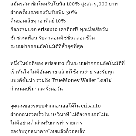
สมัครสมาชิกใหม่รับโบนัส 100% สูงสุด 5,000 บาท
ฝากครั้งแรกของวันรับเพิ่ม 30%
คืนยอดเสียทุกอาทิตย์ 10%
กิจกรรมแจก erisauto เครดิตฟรี ทุกเมื่อเชื่อวัน
ชักชวนเพื่อน รับค่าคอมมิชชั่นตลอดชีวิต
ระบบฝากถอนอัตโนมัติที่ล้ำยุคที่สุด
หนึ่งในข้อดีของ erisauto เป็นระบบฝากถอนอัตโนมัติที่
เร็วทันใจ ไม่มีอันตราย แล้วก็ใช้งานง่าย รองรับทุก
แบงค์ชั้นนำ รวมถึง TrueMoney Wallet โดยไม่
กำหนดปริมาณครั้งต่อวัน
จุดเด่นของระบบฝากถอนออโต้ใน erisauto
ฝากถอนรวดเร็วใน 10 วินาที ไม่ต้องรอแอดไม่น
ไม่มีอย่างต่ำสำหรับการทำรายการ
รองรับทุกธนาคารไทยแล้วก็วอลเล็ท