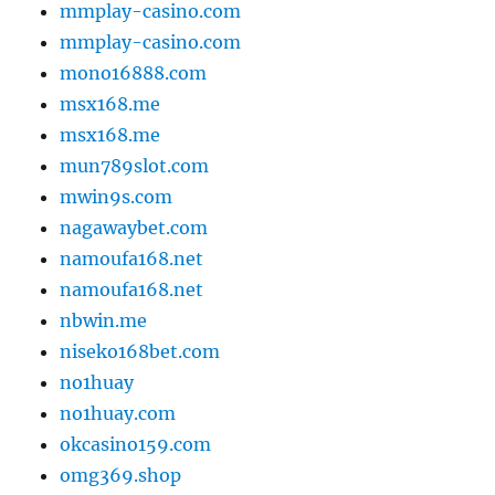
mmplay-casino.com
mmplay-casino.com
mono16888.com
msx168.me
msx168.me
mun789slot.com
mwin9s.com
nagawaybet.com
namoufa168.net
namoufa168.net
nbwin.me
niseko168bet.com
no1huay
no1huay.com
okcasino159.com
omg369.shop