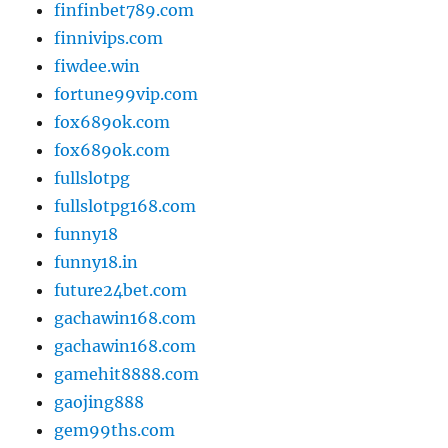
finfinbet789.com
finnivips.com
fiwdee.win
fortune99vip.com
fox689ok.com
fox689ok.com
fullslotpg
fullslotpg168.com
funny18
funny18.in
future24bet.com
gachawin168.com
gachawin168.com
gamehit8888.com
gaojing888
gem99ths.com