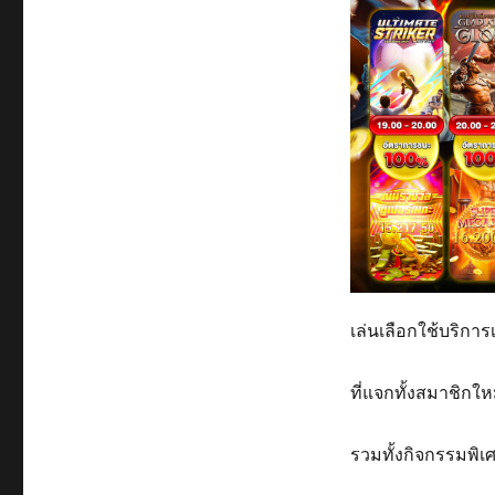
เล่นเลือกใช้บริกา
ที่แจกทั้งสมาชิกให
รวมทั้งกิจกรรมพิเ