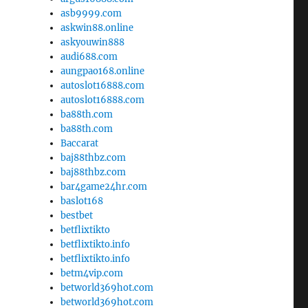
asb9999.com
askwin88.online
askyouwin888
audi688.com
aungpao168.online
autoslot16888.com
autoslot16888.com
ba88th.com
ba88th.com
Baccarat
baj88thbz.com
baj88thbz.com
bar4game24hr.com
baslot168
bestbet
betflixtikto
betflixtikto.info
betflixtikto.info
betm4vip.com
betworld369hot.com
betworld369hot.com