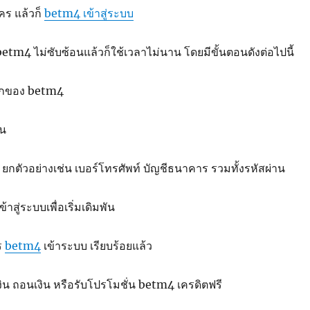
คร แล้วก็
betm4 เข้าสู่ระบบ
 betm4 ไม่ซับซ้อนแล้วก็ใช้เวลาไม่นาน โดยมีขั้นตอนดังต่อไปนี้
หลักของ betm4
ยน
 ยกตัวอย่างเช่น เบอร์โทรศัพท์ บัญชีธนาคาร รวมทั้งรหัสผ่าน
้าสู่ระบบเพื่อเริ่มเดิมพัน
ร
betm4
เข้าระบบ เรียบร้อยแล้ว
งิน ถอนเงิน หรือรับโปรโมชั่น betm4 เครดิตฟรี