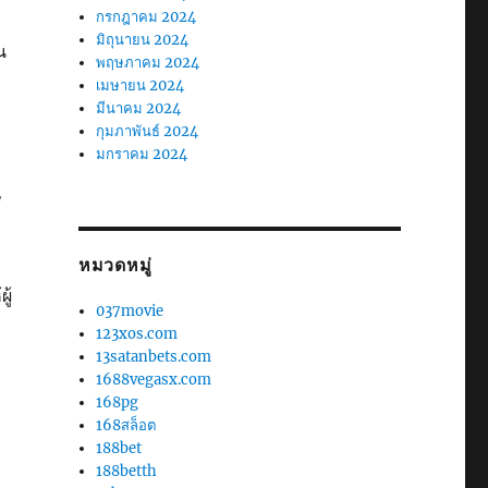
กรกฎาคม 2024
มิถุนายน 2024
น
พฤษภาคม 2024
เมษายน 2024
มีนาคม 2024
กุมภาพันธ์ 2024
มกราคม 2024
่
หมวดหมู่
ู้
037movie
123xos.com
13satanbets.com
1688vegasx.com
168pg
168สล็อต
188bet
188betth