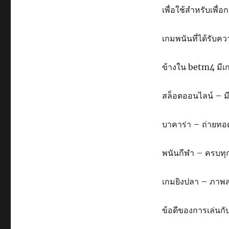
เพื่อใช้สำหรับเพื่
เกมพนันที่ได้รับ
ข้างใน betm4 มีเก
สล็อตออนไลน์ – ม
บาคาร่า – ถ่ายทอ
พนันกีฬา – ครบทุก
เกมยิงปลา – ภาพสวย
ข้อดีของการเล่นก