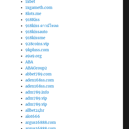
1xbet
1xgameth.com
8lots.me
918Kiss
918kiss ดาวน์โหลด
918kissauto
918kissme
928coins.vip
9kpluss.com
a9a9.org
ABA
ABAGroup2
abbet789.com
aden168ss.com
aden168ss.com
adm789.info
adm789.vip
adm789.vip
allbet24hr
alot666
argus16888.com
argus16888.com