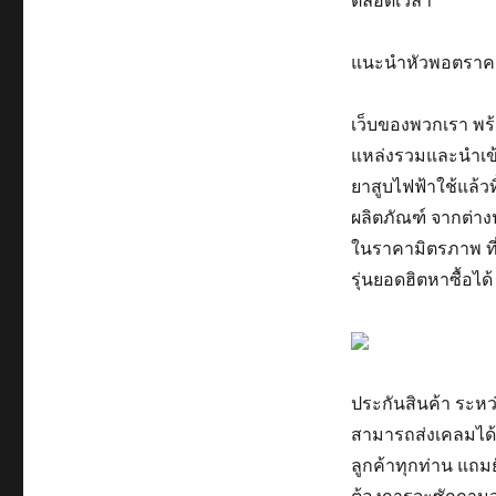
ตลอดเวลา
แนะนำหัวพอตราคาส
เว็บของพวกเรา พร้อ
แหล่งรวมและนำเข้าว
ยาสูบไฟฟ้าใช้แล้วท
ผลิตภัณฑ์ จากต่าง
ในราคามิตรภาพ ที
รุ่นยอดฮิตหาซื้อได้ ที
ประกันสินค้า ระหว
สามารถส่งเคลมได้เ
ลูกค้าทุกท่าน แถม