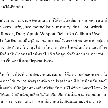
 ซึ่งนี่ก็คือแหล่งรวมทุกยี่ห้อไว้ ในที่เดียวมากมายก่ายกอง
านได้เลือกกัน
ยถึงแหล่งรวมของจริงแน่นอน ที่มีให้คุณได้เลือก หลากหลายสไตล์
o Zero, Infy, Juea Marvellous, Infinity Plus, Dot Switch,
 Rincoe, Drag, Spmk, Voopoo, Relx หรือ Caliburn Uwell
ะไร ให้เลือกแบบอื่นๆอีกมากมาย และก็ยังคงรออัพเดทตลาด อยู่อย่า
เข้าถึง หัวพอร์ตยาสูบไฟฟ้า ในราคาส่ง ที่ไม่เหมือนใคร และสร้าง
ค้าอื่นๆในโลกออนไลน์ทั่วๆไป ถ้าเกิดคุณกำลังมองหา แหล่งรวม
ากมาย เว็บแห่งนี้ ตอบปัญหาแน่นอน
้อนั้น มีการดีไซน์ รวมทั้งออกแบบออกมา ให้มีความสวยสดงดงามได
ถึง การใช้แรงงานต่างๆรวมทั้งการบำรุงรักษา ที่ไม่เหมือนกัน ออก
 ก็เลยทำให้นักสู้สามารถเลือกใช้เครื่องบุหรี่ไฟฟ้า ของเราได้ตามใจ
้เลย ถ้าเกิดนักดูดเลือกไม่ได้หรือ เลือกไม่เป็น สามารถสอบถาม
ฟ้า สามารถขอคำแนะนำ จากทีมงานหรือ Admin ของพวกเราได้