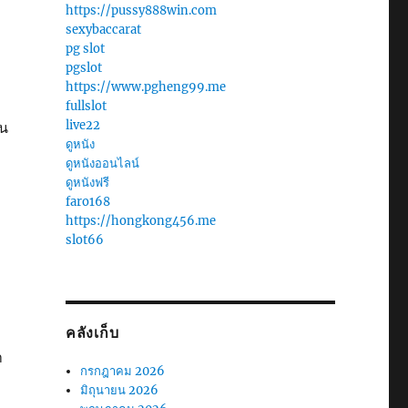
https://pussy888win.com
sexybaccarat
pg slot
pgslot
https://www.pgheng99.me
fullslot
live22
็น
ดูหนัง
ดูหนังออนไลน์
ดูหนังฟรี
faro168
https://hongkong456.me
slot66
คลังเก็บ
า
กรกฎาคม 2026
มิถุนายน 2026