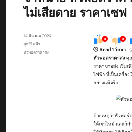
ไม่เสียดาย ราคาเซฟ
เขียน
14 มีนาคม 2024
0
0
เมื่อ
หมวด
บุหรีไฟฟ้า
Read Time:
5
หมู่
ป้าย
หัวพอตราคาส่ง
หัวพอตราคาส่ง
คุณ
กำกับ
ราคาขายส่ง เริ่มเพี
ไฟฟ้า ที่เป็นเครื่
อย่างแท้จริง
ด้วยเหตุว่าหัวพอร์
ให้เผาไหม้ และก็ก