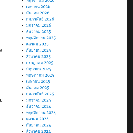
พฤษภาคม 2026
เมษายน 2026
มีนาคม 2026
กุมภาพันธ์ 2026
มกราคม 2026
ธันวาคม 2025
พฤศจิกายน 2025
ตุลาคม 2025
ง
กันยายน 2025
สิงหาคม 2025
กรกฎาคม 2025
มิถุนายน 2025
พฤษภาคม 2025
เมษายน 2025
มีนาคม 2025
้
กุมภาพันธ์ 2025
ไป
มกราคม 2025
ธันวาคม 2024
พฤศจิกายน 2024
ตุลาคม 2024
กันยายน 2024
สิงหาคม 2024