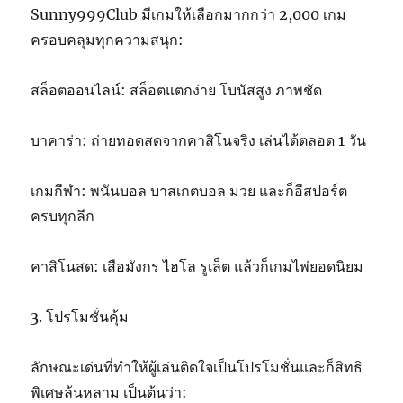
Sunny999Club มีเกมให้เลือกมากกว่า 2,000 เกม
ครอบคลุมทุกความสนุก:
สล็อตออนไลน์: สล็อตแตกง่าย โบนัสสูง ภาพชัด
บาคาร่า: ถ่ายทอดสดจากคาสิโนจริง เล่นได้ตลอด 1 วัน
เกมกีฬา: พนันบอล บาสเกตบอล มวย และก็อีสปอร์ต
ครบทุกลีก
คาสิโนสด: เสือมังกร ไฮโล รูเล็ต แล้วก็เกมไพ่ยอดนิยม
3. โปรโมชั่นคุ้ม
ลักษณะเด่นที่ทำให้ผู้เล่นติดใจเป็นโปรโมชั่นและก็สิทธิ
พิเศษล้นหลาม เป็นต้นว่า: