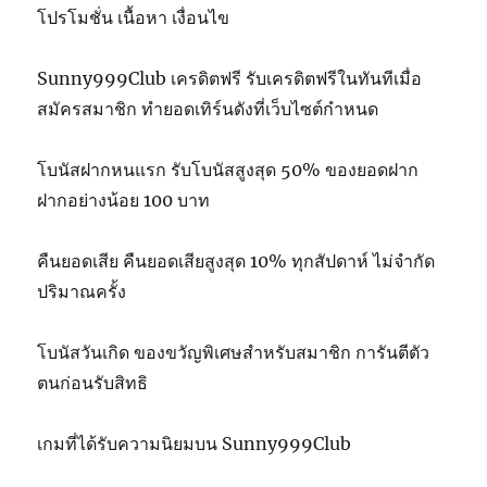
โปรโมชั่น เนื้อหา เงื่อนไข
Sunny999Club เครดิตฟรี รับเครดิตฟรีในทันทีเมื่อ
สมัครสมาชิก ทำยอดเทิร์นดังที่เว็บไซต์กำหนด
โบนัสฝากหนแรก รับโบนัสสูงสุด 50% ของยอดฝาก
ฝากอย่างน้อย 100 บาท
คืนยอดเสีย คืนยอดเสียสูงสุด 10% ทุกสัปดาห์ ไม่จำกัด
ปริมาณครั้ง
โบนัสวันเกิด ของขวัญพิเศษสำหรับสมาชิก การันตีตัว
ตนก่อนรับสิทธิ
เกมที่ได้รับความนิยมบน Sunny999Club