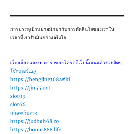
การบรรลุเป้าหมายมักมากับการตัดสินใจของเราใน
เวลาที่เรารับมันอย่างจริงใจ
เว็บสล็อตและบาคาร่าของโครตดีเว็บนี้เล่นแล้วรวยจัดๆ
โจ๊กเกอร์123
https://hengjing168.wiki
https://jin55.net
slot99
slot66
สล็อตเว็บตรง
https://judhai168.co
https://bonus888.life