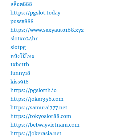
สล็อต888
https://pgslot.today
pussy888
https://www.sexyauto168.xyz
slotxo24hr
slotpg
หนังโป๊ไทย
1xbetth
funny18
kiss918
https://pgslotth.io
https://joker356.com
https://samurai777.net
https://tokyoslot88.com
https://betwayvietnam.com
https://jokerasia.net