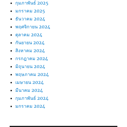
กุมภาพันธ์ 2025
มกราคม 2025
ธันวาคม 2024
พฤศจิกายน 2024
ตุลาคม 2024
กันยายน 2024
สิงหาคม 2024
กรกฎาคม 2024
มิถุนายน 2024
พฤษภาคม 2024
เมษายน 2024
มีนาคม 2024
กุมภาพันธ์ 2024
มกราคม 2024