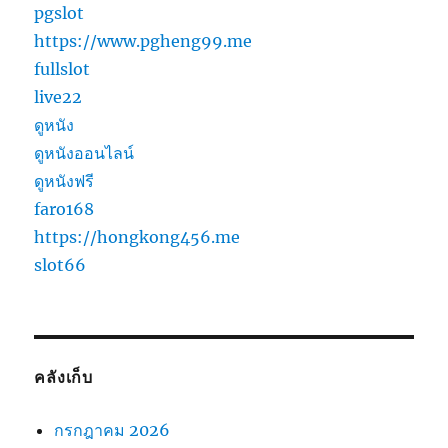
pgslot
https://www.pgheng99.me
fullslot
live22
ดูหนัง
ดูหนังออนไลน์
ดูหนังฟรี
faro168
https://hongkong456.me
slot66
คลังเก็บ
กรกฎาคม 2026