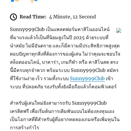
Read Time:
4 Minute, 12 Second
Sunny999Club เป็นแพลตฟอร์มคาสิโนออนไลน์
ที่มาแรงแล้วก็เป็นที่นิยมสูงในปี 2025 ด้วยระบบที่
นำสมัย ไม่มีอันตราย และก็มีความมีประสิทธิภาพสูงสุด
ตอบปัญหาทุกสิ่งที่ต้องการของผู้เล่น ไม่ว่าคุณจะชอบใจ
สล็อตออนไลน์, บาคาร่า, เกมกีฬา หรือ คาสิโนสด ตรง
นี้มีครบทุกจำพวก พร้อมระบบ Sunny999Club สมัคร
ที่ใช้งานง่าย เร็ว รวมทั้งระบบ
Sunny999Club
เข้า
ระบบ ที่ปลอดภัย รองรับทั้งยังมือถือแล้วก็คอมพิวเตอร์
สำหรับผู้เล่นใหม่ยังสามารถรับ Sunny999Club
เครดิตฟรี เพื่อเริ่มต้นการเดิมพันแบบไม่ต้องลงทุนเอง
เป็นโอกาสที่ดีสำหรับผู้ที่อยากทดลองเกมหรือเพิ่มทุนใน
การสร้างกำไร