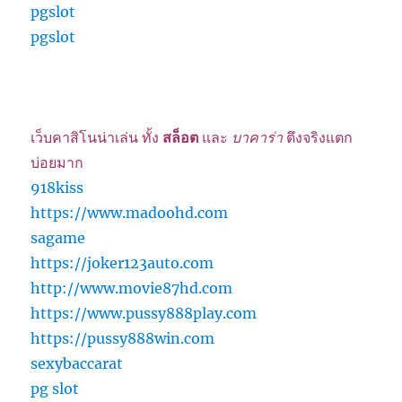
pgslot
pgslot
เว็บคาสิโนน่าเล่น ทั้ง
สล็อต
และ
บาคาร่า
ตึงจริงแตก
บ่อยมาก
918kiss
https://www.madoohd.com
sagame
https://joker123auto.com
http://www.movie87hd.com
https://www.pussy888play.com
https://pussy888win.com
sexybaccarat
pg slot