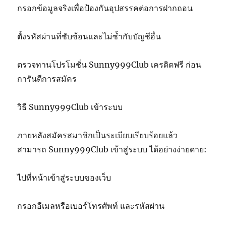
กรอกข้อมูลจริงเพื่อป้องกันอุปสรรคต่อการฝากถอน
ตั้งรหัสผ่านที่ซับซ้อนและไม่ซ้ำกับบัญชีอื่น
ตรวจทานโปรโมชั่น Sunny999Club เครดิตฟรี ก่อน
การันตีการสมัคร
วิธี Sunny999Club เข้าระบบ
ภายหลังสมัครสมาชิกเป็นระเบียบเรียบร้อยแล้ว
สามารถ Sunny999Club เข้าสู่ระบบ ได้อย่างง่ายดาย:
ไปที่หน้าเข้าสู่ระบบของเว็บ
กรอกอีเมลหรือเบอร์โทรศัพท์ และรหัสผ่าน