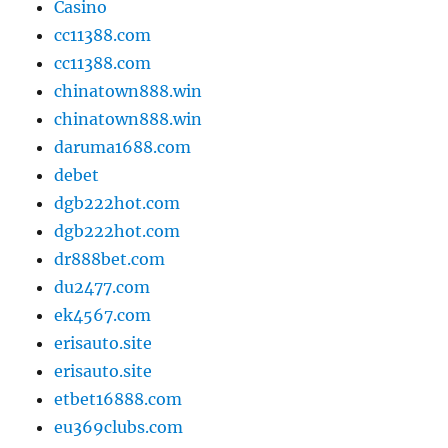
Casino
cc11388.com
cc11388.com
chinatown888.win
chinatown888.win
daruma1688.com
debet
dgb222hot.com
dgb222hot.com
dr888bet.com
du2477.com
ek4567.com
erisauto.site
erisauto.site
etbet16888.com
eu369clubs.com