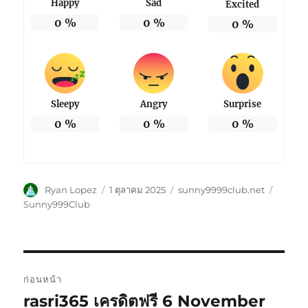
Happy
Sad
Excited
0
%
0
%
0
%
Sleepy
Angry
Surprise
0
%
0
%
0
%
ผู้
เขียน
หมวด
ป้าย
Ryan Lopez
1 ตุลาคม 2025
sunny9999club.net
เขียน
เมื่อ
หมู่
กำกับ
Sunny999Club
แนะแนว
ก่อนหน้า
เรื่อง
rasri365 เครดิตฟรี 6 November
เรื่อง