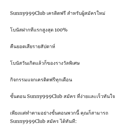
Sunny999Club เครดิตฟรี สำหรับผู้สมัครใหม่
โบนัสฝากทีแรกสูงสุด 100%
คืนยอดเสียรายสัปดาห์
โบนัสวันเกิดแล้วก็ของรางวัลพิเศษ
กิจกรรมแจกเครดิตฟรีทุกเดือน
ขั้นตอน Sunny999Club สมัคร ที่ง่ายและเร็วทันใจ
เพียงแต่ทำตามอย่างขั้นตอนพวกนี้ คุณก็สามารถ
Sunny999Club สมัคร ได้ทันที: