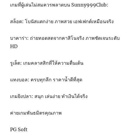
เกมที่ผู้เล่นไม่สมควรพลาดบน Sunny999Club:
สล็อต: โบนัสแตกง่าย ภาพสวย เอฟเฟกต์เหมือนจริง
บาคาร่า: ถ่ายทอดสดจากคาสิโนจริง ภาพชัดเจนระดับ
HD
รูเล็ต: เกมคลาสสิกที่ให้ความตื่นเต้น
แทงบอล: ครบทุกลีก ราคาน้ำดีที่สุด
เกมยิงปลา: สนุก เล่นง่าย ทำเงินได้จริง
ค่ายเกมพันธมิตรคุณภาพ
PG Soft