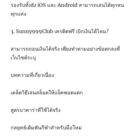
รองรับทั้งยัง iOS และ Android สามารถเล่นได้ทุกหน
ทุกแห่ง
3. Sunny999Club เครดิตฟรี เบิกเงินได้ไหม?
สามารถถอนเงินได้จริง เพียงทำตามอย่างข้อตกลงที่
เว็บไซต์ระบุ
บทความที่เกี่ยวเนื่อง
เคล็ดวิธีเล่นสล็อตให้แจ็คพอตแตก
สูตรบาคาร่าที่ใช้ได้จริง
กลยุทธ์เดิมพันกีฬาสำหรับมือใหม่